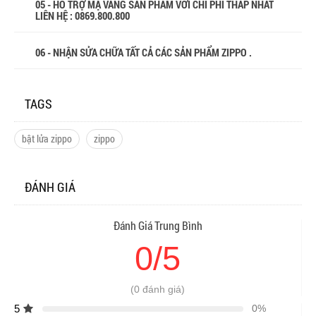
05 - HỖ TRỢ MẠ VÀNG SẢN PHẨM VỚI CHI PHÍ THẤP NHẤT
LIÊN HỆ : 0869.800.800
06 - NHẬN SỬA CHỮA TẤT CẢ CÁC SẢN PHẨM ZIPPO .
TAGS
bật lửa zippo
zippo
ĐÁNH GIÁ
Đánh Giá Trung Bình
0/5
(0 đánh giá)
5
0%