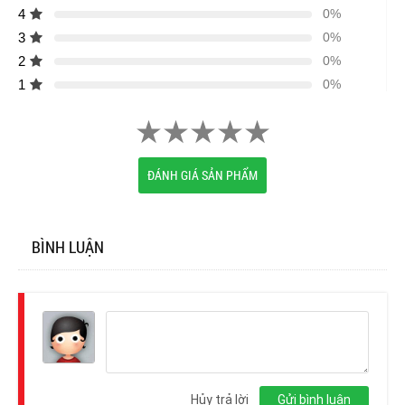
4
0%
3
0%
2
0%
1
0%
ĐÁNH GIÁ SẢN PHẨM
BÌNH LUẬN
Đăng
nhập
Hủy trả lời
Gửi bình luận