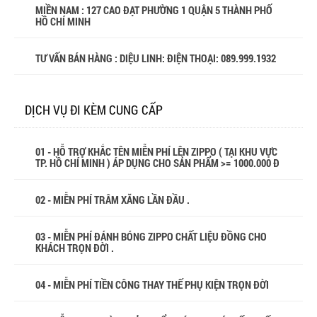
MIỀN NAM : 127 CAO ĐẠT PHƯỜNG 1 QUẬN 5 THÀNH PHỐ
HỒ CHÍ MINH
TƯ VẤN BÁN HÀNG : DIỆU LINH: ĐIỆN THOẠI:
089.999.1932
DỊCH VỤ ĐI KÈM CUNG CẤP
01 - HỖ TRỢ KHẮC TÊN MIỄN PHÍ LÊN ZIPPO ( TẠI KHU VỰC
TP. HỒ CHÍ MINH ) ÁP DỤNG CHO SẢN PHẨM >= 1000.000 Đ
02 - MIỄN PHÍ TRÂM XĂNG LẦN ĐẦU .
03 - MIỄN PHÍ ĐÁNH BÓNG ZIPPO CHẤT LIỆU ĐỒNG CHO
KHÁCH TRỌN ĐỜI .
04 - MIỄN PHÍ TIỀN CÔNG THAY THẾ PHỤ KIỆN TRỌN ĐỜI