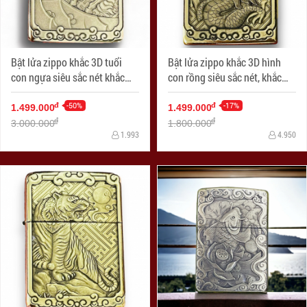
Bật lửa zippo khắc 3D tuổi
Bật lửa zippo khắc 3D hình
con ngựa siêu sắc nét khắc
con rồng siêu sắc nét, khắc
trên bản đồng
trên bản đồng trơn nguyên
-50%
khối
-17%
đ
đ
1.499.000
1.499.000
đ
đ
3.000.000
1.800.000
1.993
4.950