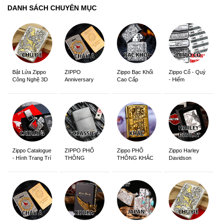
DANH SÁCH CHUYÊN MỤC
ZIPPO
Zippo Bạc Khối
Zippo Cổ - Quý
Bật Lửa Zippo
Anniversary
Cao Cấp
- Hiếm
Công Nghệ 3D
Edition
Sắc Nét
Zippo Catalogue
ZIPPO PHỔ
Zippo PHỔ
Zippo Harley
- Hình Trang Trí
THÔNG
THÔNG KHẮC
Davidson