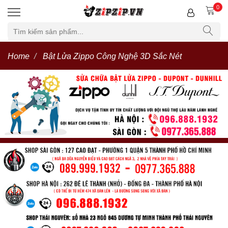
0
Home
Bật Lửa Zippo Công Nghệ 3D Sắc Nét