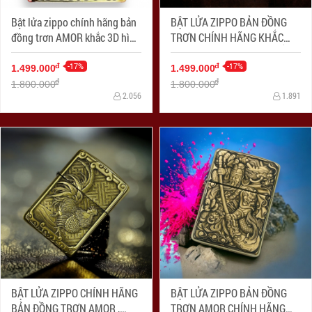
Bật lửa zippo chính hãng bản
BẬT LỬA ZIPPO BẢN ĐỒNG
đồng trơn AMOR khắc 3D hình
TRƠN CHÍNH HÃNG KHẮC
tuổi hổ siêu sắc nét
HÌNH 3D CÁ CHÉP SIÊU SẮC
-17%
NÉT
-17%
đ
đ
1.499.000
1.499.000
đ
đ
1.800.000
1.800.000
2.056
1.891
BẬT LỬA ZIPPO CHÍNH HÃNG
BẬT LỬA ZIPPO BẢN ĐỒNG
BẢN ĐỒNG TRƠN AMOR ,
TRƠN AMOR CHÍNH HÃNG