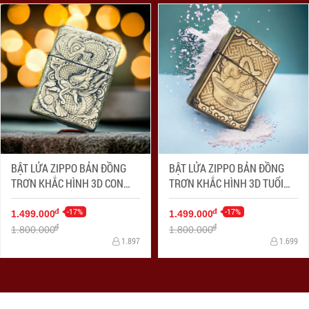
BẬT LỬA ZIPPO BẢN ĐỒNG
BẬT LỬA ZIPPO BẢN ĐỒNG
TRƠN KHẮC HÌNH 3D CON
TRƠN KHẮC HÌNH 3D TUỔI
RỒNG SIÊU SẮC NÉT
LỢN SIÊU SẮC NÉT
-17%
-17%
đ
đ
1.499.000
1.499.000
đ
đ
1.800.000
1.800.000
1.897
1.699