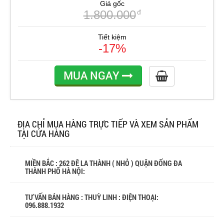
Giá gốc
1.800.000
đ
Tiết kiệm
-17%
MUA NGAY
ĐỊA CHỈ MUA HÀNG TRỰC TIẾP VÀ XEM SẢN PHẨM
TẠI CỬA HÀNG
MIỀN BẮC : 262 ĐÊ LA THÀNH ( NHỎ ) QUẬN ĐỐNG ĐA
THÀNH PHỐ HÀ NỘI:
TƯ VẤN BÁN HÀNG : THUỲ LINH : ĐIỆN THOẠI:
096.888.1932