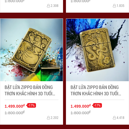
1.800.000
1.800.000
2.308
1.835
BẬT LỬA ZIPPO BẢN ĐỒNG
BẬT LỬA ZIPPO BẢN ĐỒNG
TRƠN KHẮC HÌNH 3D TUỔI
TRƠN KHẮC HÌNH 3D TUỔI
CON KHỈ SIÊU SẮC NÉT
CON RẮN SIÊU SẮC NÉT
-17%
-17%
đ
đ
1.499.000
1.499.000
đ
đ
1.800.000
1.800.000
2.202
4.418