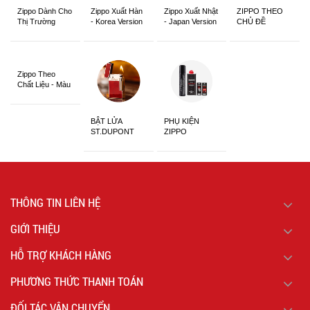
Zippo Dành Cho
Zippo Xuất Hàn
Zippo Xuất Nhật
ZIPPO THEO
Thị Trường
- Korea Version
- Japan Version
CHỦ ĐỀ
Châu Á Khắc
Siêu Đẹp
Zippo Theo
Chất Liệu - Màu
Sắc
BẬT LỬA
PHỤ KIỆN
ST.DUPONT
ZIPPO
CHÍNH HÃNG
THÔNG TIN LIÊN HỆ
GIỚI THIỆU
HỖ TRỢ KHÁCH HÀNG
PHƯƠNG THỨC THANH TOÁN
ĐỐI TÁC VẬN CHUYỂN