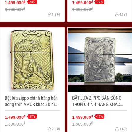
-50%
khối
-17%
đ
đ
1.499.000
1.499.000
đ
đ
3.000.000
1.800.000
1.994
4.971
Bật lửa zippo chính hãng bản
BẬT LỬA ZIPPO BẢN ĐỒNG
đồng trơn AMOR khắc 3D hình
TRƠN CHÍNH HÃNG KHẮC
tuổi hổ siêu sắc nét
HÌNH 3D CÁ CHÉP SIÊU SẮC
-17%
NÉT
-17%
đ
đ
1.499.000
1.499.000
đ
đ
1.800.000
1.800.000
2.058
1.893