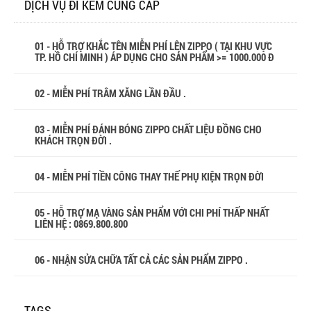
DỊCH VỤ ĐI KÈM CUNG CẤP
01 - HỖ TRỢ KHẮC TÊN MIỄN PHÍ LÊN ZIPPO ( TẠI KHU VỰC
TP. HỒ CHÍ MINH ) ÁP DỤNG CHO SẢN PHẨM >= 1000.000 Đ
02 - MIỄN PHÍ TRÂM XĂNG LẦN ĐẦU .
03 - MIỄN PHÍ ĐÁNH BÓNG ZIPPO CHẤT LIỆU ĐỒNG CHO
KHÁCH TRỌN ĐỜI .
04 - MIỄN PHÍ TIỀN CÔNG THAY THẾ PHỤ KIỆN TRỌN ĐỜI
05 - HỖ TRỢ MẠ VÀNG SẢN PHẨM VỚI CHI PHÍ THẤP NHẤT
LIÊN HỆ : 0869.800.800
06 - NHẬN SỬA CHỮA TẤT CẢ CÁC SẢN PHẨM ZIPPO .
TAGS