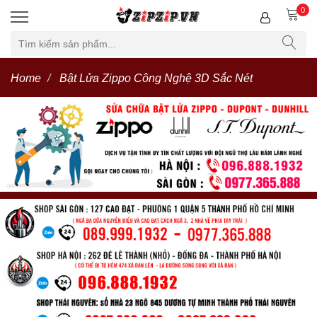
0
Home
Bật Lửa Zippo Công Nghệ 3D Sắc Nét