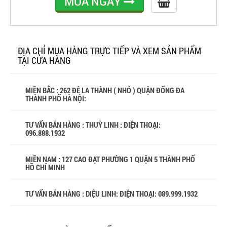
MUA NGAY
ĐỊA CHỈ MUA HÀNG TRỰC TIẾP VÀ XEM SẢN PHẨM
TẠI CỬA HÀNG
MIỀN BẮC : 262 ĐÊ LA THÀNH ( NHỎ ) QUẬN ĐỐNG ĐA
THÀNH PHỐ HÀ NỘI:
TƯ VẤN BÁN HÀNG : THUỲ LINH : ĐIỆN THOẠI:
096.888.1932
MIỀN NAM : 127 CAO ĐẠT PHƯỜNG 1 QUẬN 5 THÀNH PHỐ
HỒ CHÍ MINH
TƯ VẤN BÁN HÀNG : DIỆU LINH: ĐIỆN THOẠI:
089.999.1932