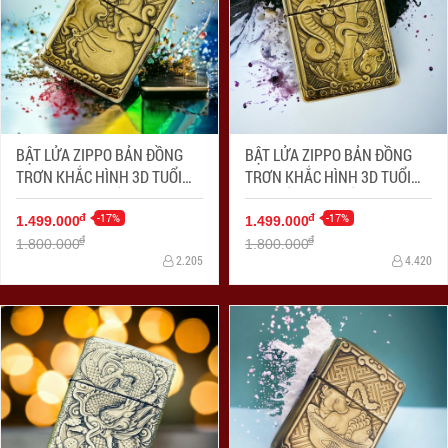
BẬT LỬA ZIPPO BẢN ĐỒNG
BẬT LỬA ZIPPO BẢN ĐỒNG
TRƠN KHẮC HÌNH 3D TUỔI
TRƠN KHẮC HÌNH 3D TUỔI
CON KHỈ SIÊU SẮC NÉT
CON RẮN SIÊU SẮC NÉT
-17%
-17%
đ
đ
1.499.000
1.499.000
đ
đ
1.800.000
1.800.000
2.205
4.420