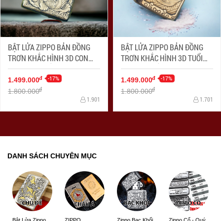
BẬT LỬA ZIPPO BẢN ĐỒNG
BẬT LỬA ZIPPO BẢN ĐỒNG
TRƠN KHẮC HÌNH 3D CON
TRƠN KHẮC HÌNH 3D TUỔI
RỒNG SIÊU SẮC NÉT
LỢN SIÊU SẮC NÉT
-17%
-17%
đ
đ
1.499.000
1.499.000
đ
đ
1.800.000
1.800.000
1.901
1.701
DANH SÁCH CHUYÊN MỤC
ZIPPO
Zippo Bạc Khối
Zippo Cổ - Quý
Bật Lửa Zippo