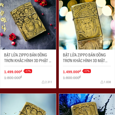
BẬT LỬA ZIPPO BẢN ĐỒNG
BẬT LỬA ZIPPO BẢN ĐỒNG
TRƠN KHẮC HÌNH 3D PHẬT DI
TRƠN KHẮC HÌNH 3D MẶT
LẠC
QUAN CÔNG SIÊU SẮC NÉT
-17%
-17%
đ
đ
1.499.000
1.499.000
đ
đ
1.800.000
1.800.000
2.311
1.838