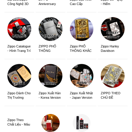
Anniversary
Cao Cấp
- Hiếm
Công Nghệ 3D
Edition
Sắc Nét
Zippo Catalogue
ZIPPO PHỔ
Zippo PHỔ
Zippo Harley
- Hình Trang Trí
THÔNG
THÔNG KHẮC
Davidson
Zippo Dành Cho
Zippo Xuất Hàn
Zippo Xuất Nhật
ZIPPO THEO
Thị Trường
- Korea Version
- Japan Version
CHỦ ĐỀ
Châu Á Khắc
Siêu Đẹp
Zippo Theo
Chất Liệu - Màu
Sắc