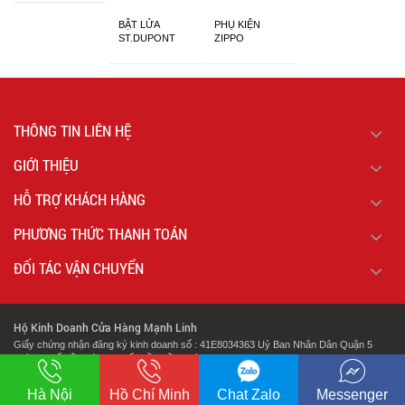
BẬT LỬA
PHỤ KIỆN
ST.DUPONT
ZIPPO
CHÍNH HÃNG
THÔNG TIN LIÊN HỆ
GIỚI THIỆU
HỖ TRỢ KHÁCH HÀNG
PHƯƠNG THỨC THANH TOÁN
ĐỐI TÁC VẬN CHUYỂN
Hộ Kinh Doanh Cửa Hàng Mạnh Linh
Giấy chứng nhận đăng ký kinh doanh số : 41E8034363 Uỷ Ban Nhân Dân Quận 5
Thành Phố Hồ Chí Minh Cấp Lần Đầu Ngày : 07/02/2018.
.
Địa chỉ: 127 Cao Đạt Phường 1 Quận 5 Thành Phố Hồ Chí Minh
Hà Nội
Hồ Chí Minh
Chat Zalo
Messenger