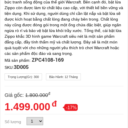
bức tranh sống động của thế giới Warcraft. Bên cạnh đó, bật lửa
Zippo còn được làm từ chất liệu cao cấp, với thiết kế bền vững và
tiện dụng. Khi sử dụng, người dùng chỉ cần lật nắp và bật lửa sẽ
được kích hoạt bằng chất lỏng đang cháy bên trong. Chất lỏng
này cũng được đóng gói trong một ống chứa đặc biệt, giúp ngăn
ngừa rò rỉ và bảo vệ bật lửa khỏi trầy xước. Tổng thể, cái bật lửa
Zippo khắc 3D hình game Warcraft siêu nét là một sản phẩm
đẳng cấp, đầy tính thẩm mỹ và chất lượng. Đây sẽ là một món
quà tuyệt vời cho những người yêu thích trò chơi Warcraft hoặc
các sản phẩm độc đáo và sang trọng.
ZPC4108-169
Mã sản phẩm:
3D005
SKU:
Trọng Lượng(gr):
300
Bảo Hành:
12 Tháng
đ
Giá gốc:
1.800.000
đ
1.499.000
-17%
Số lượng