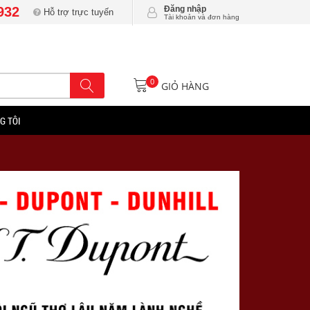
932
Đăng nhập
Hỗ trợ trực tuyến
Tài khoản và đơn hàng
0
GIỎ HÀNG
G TÔI