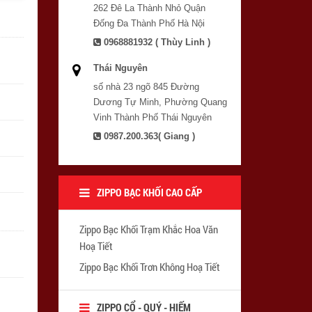
262 Đê La Thành Nhỏ Quận
Đống Đa Thành Phố Hà Nội
0968881932 ( Thùy Linh )
Thái Nguyên
số nhà 23 ngõ 845 Đường
Dương Tự Minh, Phường Quang
Vinh Thành Phố Thái Nguyên
0987.200.363( Giang )
ZIPPO BẠC KHỐI CAO CẤP
Zippo Bạc Khối Trạm Khắc Hoa Văn
Hoạ Tiết
Zippo Bạc Khối Trơn Không Hoạ Tiết
ZIPPO CỔ - QUÝ - HIẾM