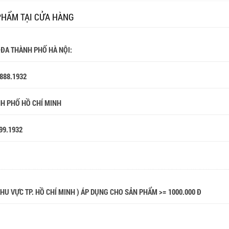
PHẨM TẠI CỬA HÀNG
 ĐA THÀNH PHỐ HÀ NỘI:
.888.1932
NH PHỐ HỒ CHÍ MINH
99.1932
 KHU VỰC TP. HỒ CHÍ MINH ) ÁP DỤNG CHO SẢN PHẨM >= 1000.000 Đ