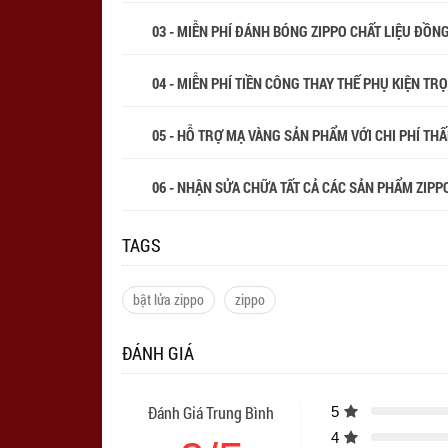
03 - MIỄN PHÍ ĐÁNH BÓNG ZIPPO CHẤT LIỆU ĐỒN
04 - MIỄN PHÍ TIỀN CÔNG THAY THẾ PHỤ KIỆN TR
05 - HỖ TRỢ MẠ VÀNG SẢN PHẨM VỚI CHI PHÍ THẤP
06 - NHẬN SỬA CHỮA TẤT CẢ CÁC SẢN PHẨM ZIPPO
TAGS
bật lửa zippo
zippo
ĐÁNH GIÁ
Đánh Giá Trung Bình
5
4