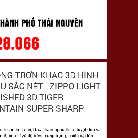
ÔNG TRƠN KHẮC 3D HÌNH
U SẮC NÉT - ZIPPO LIGHT
ISHED 3D TIGER
NTAIN SUPER SHARP
ình con hổ là một tác phẩm nghệ thuật tuyệt đẹp và
mẽ, bền bỉ và độ bóng sang trọng, chiếc bật lửa