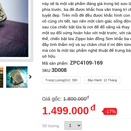
này sẽ là một vật phẩm đáng giá trong bộ sưu t
phía trước, ba đê được khắc hoa văn trang trí c
tuyệt đẹp. Trên mỗi đê đều được khắc hình con
vô cùng chi tiết, tạo nên một cảm giác sống độ
sau của chiếc bật lửa là nơi để đổ xăng và tha
một sự đối xứng hoàn hảo với mặt trước, với cá
thể, chiếc bật lửa Zippo bản đồng Sơn khắc ba 
đầy tính thẩm mỹ và sự chăm chút tỉ mỉ đến từn
mà còn là một tác phẩm nghệ thuật để trưng bày
sở hữu.
ZPC4109-169
Mã sản phẩm:
3D008
SKU:
Trọng Lượng(gr):
300
Bảo Hành:
12 Tháng
đ
Giá gốc:
1.800.000
đ
1.499.000
-17%
Số lượng