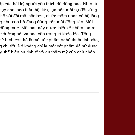
ập của bất kỳ người yêu thích đồ đồng nào. Nhìn từ
hạy dọc theo thân bật lửa, tạo nên một sự đối xứng
 hổ với đôi mắt sắc bén, chiếc mõm nhọn và bộ lông
ng như con hổ đang đứng trên mặt đồng tiền. Mặt
y đồng mực. Mặt sau này được thiết kế nhằm tạo ra
c đường nét và hoa văn trang trí khéo léo. Tổng
đê hình con hổ là một tác phẩm nghệ thuật tinh xảo,
g chi tiết. Nó không chỉ là một vật phẩm để sử dụng
, thể hiện sự tinh tế và gu thẩm mỹ của chủ nhân