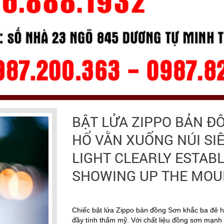
BẬT LỬA ZIPPO BẢN Đ
HỔ VẰN XUỐNG NÚI SIÊ
LIGHT CLEARLY ESTABL
SHOWING UP THE MOU
Chiếc bật lửa Zippo bản đồng Sơn khắc ba đê h
đầy tính thẩm mỹ. Với chất liệu đồng sơn mạnh 