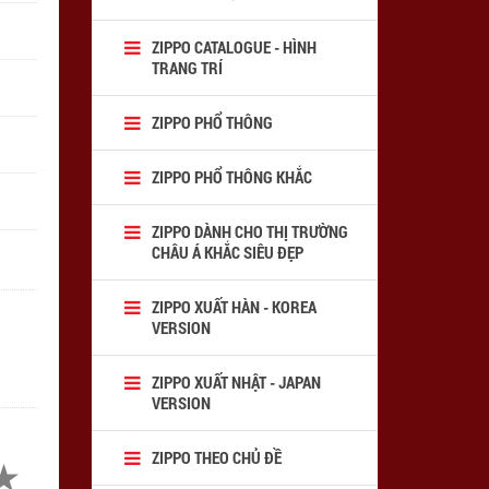
ZIPPO CATALOGUE - HÌNH
TRANG TRÍ
ZIPPO PHỔ THÔNG
ZIPPO PHỔ THÔNG KHẮC
ZIPPO DÀNH CHO THỊ TRƯỜNG
CHÂU Á KHẮC SIÊU ĐẸP
ZIPPO XUẤT HÀN - KOREA
VERSION
ZIPPO XUẤT NHẬT - JAPAN
VERSION
ZIPPO THEO CHỦ ĐỀ