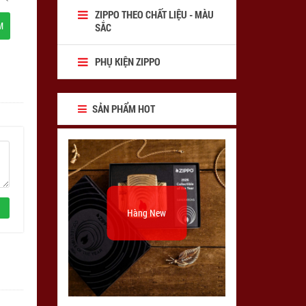
ZIPPO THEO CHẤT LIỆU - MÀU
M
SẮC
PHỤ KIỆN ZIPPO
SẢN PHẨM HOT
Hàng New