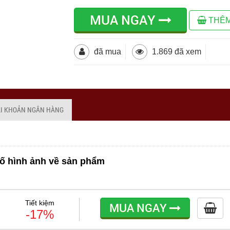
MUA NGAY
THÊM
đã mua
1.869 đã xem
ÀI KHOẢN NGÂN HÀNG
ố hình ảnh về sản phẩm
Tiết kiệm
MUA NGAY
-17%