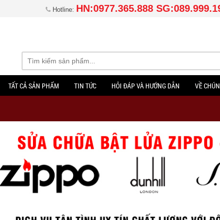
HN:0977.365.888 SG:089.999.1
Hotline:
TẤT CẢ SẢN PHẨM
TIN TỨC
HỎI ĐÁP VÀ HƯỚNG DẪN
VỀ CHÚN