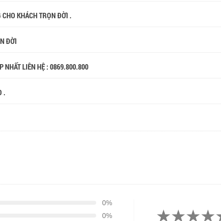
G CHO KHÁCH TRỌN ĐỜI .
ỌN ĐỜI
 NHẤT LIÊN HỆ : 0869.800.800
 .
0%
0%