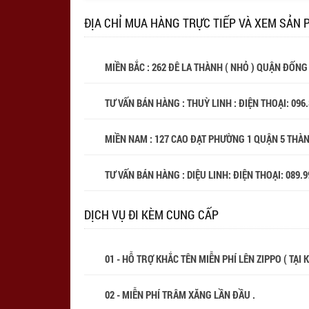
ĐỊA CHỈ MUA HÀNG TRỰC TIẾP VÀ XEM SẢN 
MIỀN BẮC : 262 ĐÊ LA THÀNH ( NHỎ ) QUẬN ĐỐNG
TƯ VẤN BÁN HÀNG : THUỲ LINH : ĐIỆN THOẠI:
096
MIỀN NAM : 127 CAO ĐẠT PHƯỜNG 1 QUẬN 5 THÀ
TƯ VẤN BÁN HÀNG : DIỆU LINH: ĐIỆN THOẠI:
089.9
DỊCH VỤ ĐI KÈM CUNG CẤP
01 - HỖ TRỢ KHẮC TÊN MIỄN PHÍ LÊN ZIPPO ( TẠI
02 - MIỄN PHÍ TRÂM XĂNG LẦN ĐẦU .