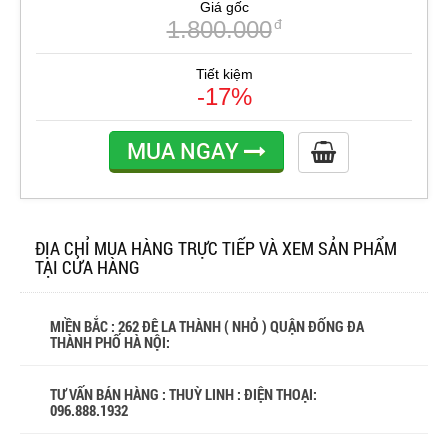
Giá gốc
1.800.000
đ
Tiết kiệm
-17%
MUA NGAY
ĐỊA CHỈ MUA HÀNG TRỰC TIẾP VÀ XEM SẢN PHẨM
TẠI CỬA HÀNG
MIỀN BẮC : 262 ĐÊ LA THÀNH ( NHỎ ) QUẬN ĐỐNG ĐA
THÀNH PHỐ HÀ NỘI:
TƯ VẤN BÁN HÀNG : THUỲ LINH : ĐIỆN THOẠI:
096.888.1932