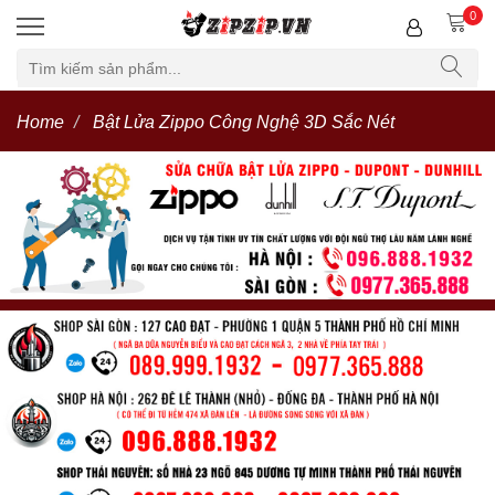
0
Home
Bật Lửa Zippo Công Nghệ 3D Sắc Nét