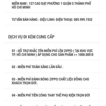
MIỀN NAM : 127 CAO ĐẠT PHƯỜNG 1 QUẬN 5 THÀNH PHỐ
HỒ CHÍ MINH
TƯ VẤN BÁN HÀNG : DIỆU LINH: ĐIỆN THOẠI:
089.999.1932
DỊCH VỤ ĐI KÈM CUNG CẤP
01 - HỖ TRỢ KHẮC TÊN MIỄN PHÍ LÊN ZIPPO ( TẠI KHU VỰC
TP. HỒ CHÍ MINH ) ÁP DỤNG CHO SẢN PHẨM >= 1000.000 Đ
02 - MIỄN PHÍ TRÂM XĂNG LẦN ĐẦU .
03 - MIỄN PHÍ ĐÁNH BÓNG ZIPPO CHẤT LIỆU ĐỒNG CHO
KHÁCH TRỌN ĐỜI .
04 - MIỄN PHÍ TIỀN CÔNG THAY THẾ PHỤ KIỆN TRỌN ĐỜI