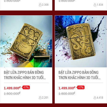
1.800.000
1.800.000
2.308
1.834
BẬT LỬA ZIPPO BẢN ĐỒNG
BẬT LỬA ZIPPO BẢN ĐỒNG
TRƠN KHẮC HÌNH 3D TUỔI
TRƠN KHẮC HÌNH 3D TUỔI
CON KHỈ SIÊU SẮC NÉT
CON RẮN SIÊU SẮC NÉT
-17%
-17%
đ
đ
1.499.000
1.499.000
đ
đ
1.800.000
1.800.000
2.201
4.418