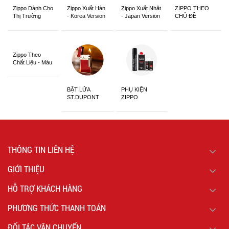
Zippo Dành Cho
Zippo Xuất Hàn
Zippo Xuất Nhật
ZIPPO THEO
Thị Trường
- Korea Version
- Japan Version
CHỦ ĐỀ
Châu Á Khắc
Siêu Đẹp
Zippo Theo
Chất Liệu - Màu
Sắc
BẬT LỬA
PHỤ KIỆN
ST.DUPONT
ZIPPO
CHÍNH HÃNG
THÔNG TIN LIÊN HỆ
GIỚI THIỆU
HỖ TRỢ KHÁCH HÀNG
PHƯƠNG THỨC THANH TOÁN
ĐỐI TÁC VẬN CHUYỂN