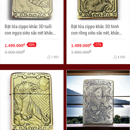
Bật lửa zippo khắc 3D tuổi
Bật lửa zippo khắc 3D hình
con ngựa siêu sắc nét khắc
con rồng siêu sắc nét, khắc
trên bản đồng
trên bản đồng trơn nguyên
-50%
khối
-17%
đ
đ
1.499.000
1.499.000
đ
đ
3.000.000
1.800.000
1.991
4.945