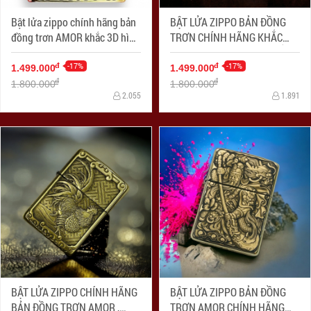
Bật lửa zippo chính hãng bản
BẬT LỬA ZIPPO BẢN ĐỒNG
đồng trơn AMOR khắc 3D hình
TRƠN CHÍNH HÃNG KHẮC
tuổi hổ siêu sắc nét
HÌNH 3D CÁ CHÉP SIÊU SẮC
-17%
NÉT
-17%
đ
đ
1.499.000
1.499.000
đ
đ
1.800.000
1.800.000
2.055
1.891
BẬT LỬA ZIPPO CHÍNH HÃNG
BẬT LỬA ZIPPO BẢN ĐỒNG
BẢN ĐỒNG TRƠN AMOR ,
TRƠN AMOR CHÍNH HÃNG