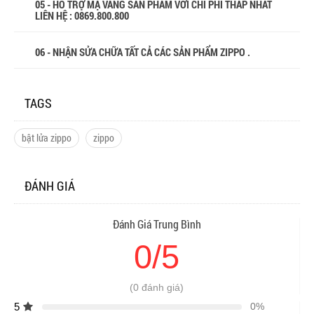
05 - HỖ TRỢ MẠ VÀNG SẢN PHẨM VỚI CHI PHÍ THẤP NHẤT
LIÊN HỆ : 0869.800.800
06 - NHẬN SỬA CHỮA TẤT CẢ CÁC SẢN PHẨM ZIPPO .
TAGS
bật lửa zippo
zippo
ĐÁNH GIÁ
Đánh Giá Trung Bình
0/5
(0 đánh giá)
5
0%