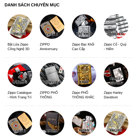
DANH SÁCH CHUYÊN MỤC
ZIPPO
Zippo Bạc Khối
Zippo Cổ - Quý
Bật Lửa Zippo
Anniversary
Cao Cấp
- Hiếm
Công Nghệ 3D
Edition
Sắc Nét
Zippo Catalogue
ZIPPO PHỔ
Zippo PHỔ
Zippo Harley
- Hình Trang Trí
THÔNG
THÔNG KHẮC
Davidson