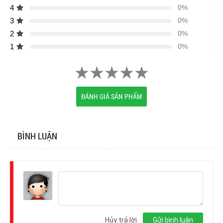
4
0%
3
0%
2
0%
1
0%
ĐÁNH GIÁ SẢN PHẨM
BÌNH LUẬN
Đăng
nhập
Hủy trả lời
Gửi bình luận