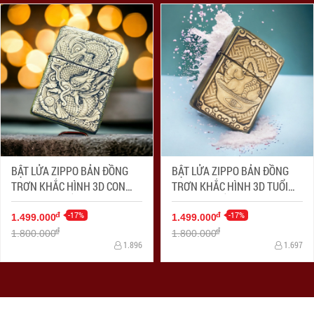
BẬT LỬA ZIPPO BẢN ĐỒNG
BẬT LỬA ZIPPO BẢN ĐỒNG
TRƠN KHẮC HÌNH 3D CON
TRƠN KHẮC HÌNH 3D TUỔI
RỒNG SIÊU SẮC NÉT
LỢN SIÊU SẮC NÉT
-17%
-17%
đ
đ
1.499.000
1.499.000
đ
đ
1.800.000
1.800.000
1.896
1.697