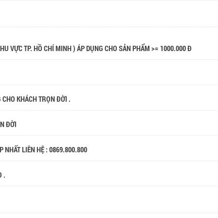
 KHU VỰC TP. HỒ CHÍ MINH ) ÁP DỤNG CHO SẢN PHẨM >= 1000.000 Đ
G CHO KHÁCH TRỌN ĐỜI .
ỌN ĐỜI
 NHẤT LIÊN HỆ : 0869.800.800
 .