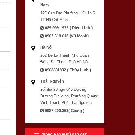
Nam
127 Cao Đạt Phường 1 Quận 5
TP.Hồ Chí Minh
089.999.1932 ( Diệu Linh )
0963.618.618 (Vũ Mạnh)
Hà Nội
262 Đê La Thành Nhỏ Quận
Đống Đa Thành Phố Hà Nội
0968881932 ( Thùy Linh )
Thái Nguyên
số nhà 23 ngõ 845 Đường
Dương Tự Minh, Phường Quang
Vinh Thành Phố Thái Nguyên
0987.200.363( Giang )
ZIPPO BẠC KHỐI CAO CẤP