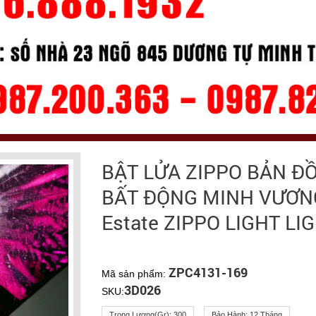
BẬT LỬA ZIPPO BẢN Đ
BẤT ĐỘNG MINH VƯƠNG 
Estate ZIPPO LIGHT L
ZPC4131-169
Mã sản phẩm:
3D026
SKU:
Trọng Lượng(gr):
300
Bảo Hành:
12 Tháng