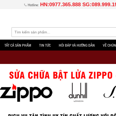
HN:0977.365.888 SG:089.999.1
Hotline:
TẤT CẢ SẢN PHẨM
TIN TỨC
HỎI ĐÁP VÀ HƯỚNG DẪN
VỀ CHÚN