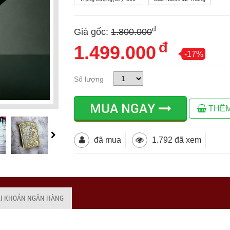
đ
Giá gốc:
1.800.000
đ
1.499.000
-17%
Số lượng
MUA NGAY
THÊM
đã mua
1.792 đã xem
ÀI KHOẢN NGÂN HÀNG