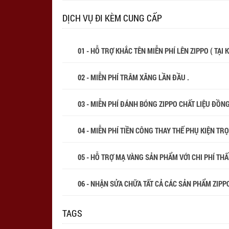
DỊCH VỤ ĐI KÈM CUNG CẤP
01 - HỖ TRỢ KHẮC TÊN MIỄN PHÍ LÊN ZIPPO ( TẠI
02 - MIỄN PHÍ TRÂM XĂNG LẦN ĐẦU .
03 - MIỄN PHÍ ĐÁNH BÓNG ZIPPO CHẤT LIỆU ĐỒN
04 - MIỄN PHÍ TIỀN CÔNG THAY THẾ PHỤ KIỆN TR
05 - HỖ TRỢ MẠ VÀNG SẢN PHẨM VỚI CHI PHÍ THẤP
06 - NHẬN SỬA CHỮA TẤT CẢ CÁC SẢN PHẨM ZIPPO
TAGS