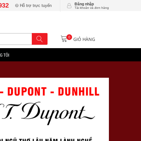
932
Đăng nhập
Hỗ trợ trực tuyến
Tài khoản và đơn hàng
0
GIỎ HÀNG
G TÔI