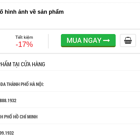
ố hình ảnh về sản phẩm
Tiết kiệm
MUA NGAY
-17%
PHẨM TẠI CỬA HÀNG
 ĐA THÀNH PHỐ HÀ NỘI:
.888.1932
NH PHỐ HỒ CHÍ MINH
99.1932