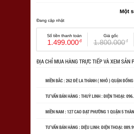
Một s
Đang cập nhật
Số tiền thanh toán
Giá gốc
1.499.000
đ
1.800.000
đ
ĐỊA CHỈ MUA HÀNG TRỰC TIẾP VÀ XEM SẢN 
MIỀN BẮC : 262 ĐÊ LA THÀNH ( NHỎ ) QUẬN ĐỐNG
TƯ VẤN BÁN HÀNG : THUỲ LINH : ĐIỆN THOẠI:
096
MIỀN NAM : 127 CAO ĐẠT PHƯỜNG 1 QUẬN 5 THÀ
TƯ VẤN BÁN HÀNG : DIỆU LINH: ĐIỆN THOẠI:
089.9