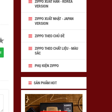
ZIPPO XUẤT HÀN - KOREA
VERSION
ZIPPO XUẤT NHẬT - JAPAN
VERSION
ZIPPO THEO CHỦ ĐỀ
ZIPPO THEO CHẤT LIỆU - MÀU
M
SẮC
PHỤ KIỆN ZIPPO
SẢN PHẨM HOT