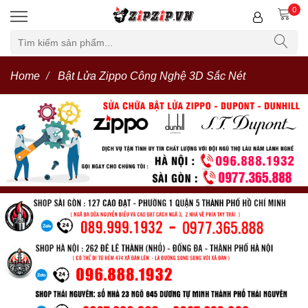
0
Home
Bật Lửa Zippo Công Nghệ 3D Sắc Nét