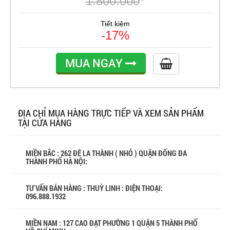
1.800.000
Tiết kiệm
-17%
MUA NGAY
ĐỊA CHỈ MUA HÀNG TRỰC TIẾP VÀ XEM SẢN PHẨM
TẠI CỬA HÀNG
MIỀN BẮC : 262 ĐÊ LA THÀNH ( NHỎ ) QUẬN ĐỐNG ĐA
THÀNH PHỐ HÀ NỘI:
TƯ VẤN BÁN HÀNG : THUỲ LINH : ĐIỆN THOẠI:
096.888.1932
MIỀN NAM : 127 CAO ĐẠT PHƯỜNG 1 QUẬN 5 THÀNH PHỐ