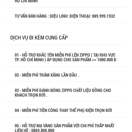
HỒ CHÍ MINH
TƯ VẤN BÁN HÀNG : DIỆU LINH: ĐIỆN THOẠI:
089.999.1932
DỊCH VỤ ĐI KÈM CUNG CẤP
01 - HỖ TRỢ KHẮC TÊN MIỄN PHÍ LÊN ZIPPO ( TẠI KHU VỰC
TP. HỒ CHÍ MINH ) ÁP DỤNG CHO SẢN PHẨM >= 1000.000 Đ
02 - MIỄN PHÍ TRÂM XĂNG LẦN ĐẦU .
03 - MIỄN PHÍ ĐÁNH BÓNG ZIPPO CHẤT LIỆU ĐỒNG CHO
KHÁCH TRỌN ĐỜI .
04 - MIỄN PHÍ TIỀN CÔNG THAY THẾ PHỤ KIỆN TRỌN ĐỜI
05 - HỖ TRỢ MẠ VÀNG SẢN PHẨM VỚI CHI PHÍ THẤP NHẤT
LIÊN HỆ : 0869.800.800