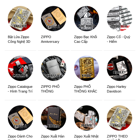
ZIPPO
Zippo Bạc Khối
Zippo Cổ - Quý
Bật Lửa Zippo
Anniversary
Cao Cấp
- Hiếm
Công Nghệ 3D
Edition
Sắc Nét
Zippo Catalogue
ZIPPO PHỔ
Zippo PHỔ
Zippo Harley
- Hình Trang Trí
THÔNG
THÔNG KHẮC
Davidson
Zippo Dành Cho
Zippo Xuất Hàn
Zippo Xuất Nhật
ZIPPO THEO