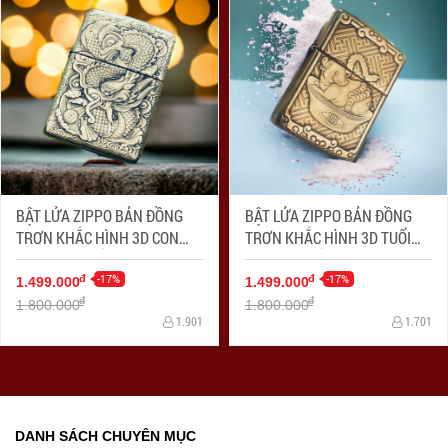
BẬT LỬA ZIPPO BẢN ĐỒNG
BẬT LỬA ZIPPO BẢN ĐỒNG
TRƠN KHẮC HÌNH 3D CON
TRƠN KHẮC HÌNH 3D TUỔI
RỒNG SIÊU SẮC NÉT
LỢN SIÊU SẮC NÉT
-17%
-17%
đ
đ
1.499.000
1.499.000
đ
đ
1.800.000
1.800.000
1.901
1.701
DANH SÁCH CHUYÊN MỤC