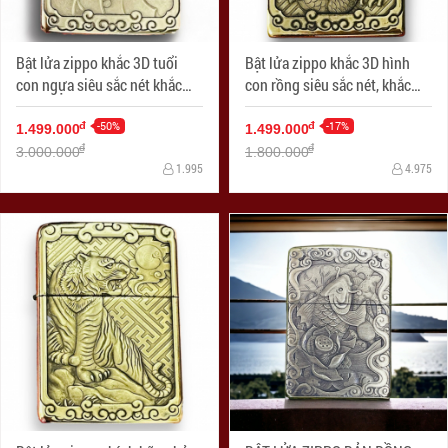
Bật lửa zippo khắc 3D tuổi
Bật lửa zippo khắc 3D hình
con ngựa siêu sắc nét khắc
con rồng siêu sắc nét, khắc
trên bản đồng
trên bản đồng trơn nguyên
-50%
khối
-17%
đ
đ
1.499.000
1.499.000
đ
đ
3.000.000
1.800.000
1.995
4.975