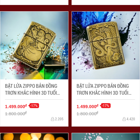
BẬT LỬA ZIPPO BẢN ĐỒNG
BẬT LỬA ZIPPO BẢN ĐỒNG
TRƠN KHẮC HÌNH 3D TUỔI
TRƠN KHẮC HÌNH 3D TUỔI
CON KHỈ SIÊU SẮC NÉT
CON RẮN SIÊU SẮC NÉT
-17%
-17%
đ
đ
1.499.000
1.499.000
đ
đ
1.800.000
1.800.000
2.205
4.420