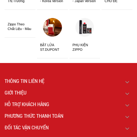
Thị Trường
- Korea Version
- Japan Version
CHỦ ĐỀ
Châu Á Khắc
Siêu Đẹp
Zippo Theo
Chất Liệu - Màu
Sắc
BẬT LỬA
PHỤ KIỆN
ST.DUPONT
ZIPPO
CHÍNH HÃNG
THÔNG TIN LIÊN HỆ
GIỚI THIỆU
HỖ TRỢ KHÁCH HÀNG
PHƯƠNG THỨC THANH TOÁN
ĐỐI TÁC VẬN CHUYỂN