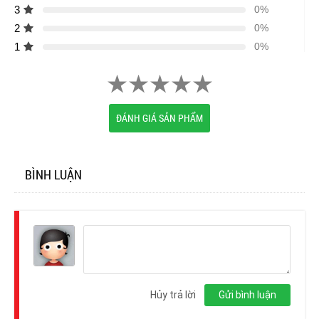
3
0%
2
0%
1
0%
ĐÁNH GIÁ SẢN PHẨM
BÌNH LUẬN
Đăng
nhập
Hủy trả lời
Gửi bình luận