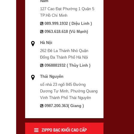
Nam
127 Cao Đạt Phường 1 Quận 5
TP.Hồ Chí Minh
089.999.1932 ( Diệu Linh )
0963.618.618 (Vũ Mạnh)
Hà Nội
262 Đê La Thành Nhỏ Quận
Đống Đa Thành Phố Hà Nội
0968881932 ( Thùy Linh )
Thái Nguyên
số nhà 23 ngõ 845 Đường
Dương Tự Minh, Phường Quang
Vinh Thành Phố Thái Nguyên
0987.200.363( Giang )
ZIPPO BẠC KHỐI CAO CẤP