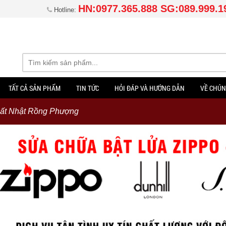
HN:0977.365.888 SG:089.999.1
Hotline:
TẤT CẢ SẢN PHẨM
TIN TỨC
HỎI ĐÁP VÀ HƯỚNG DẪN
VỀ CHÚN
ất Nhật Rồng Phượng