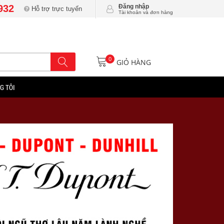
932
Đăng nhập
Hỗ trợ trực tuyến
Tài khoản và đơn hàng
0
GIỎ HÀNG
G TÔI