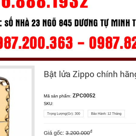
Bật lửa Zippo chính hãn
ZPC0052
Mã sản phẩm:
SKU:
Trọng Lượng(gr):
300
Bảo Hành:
12 Tháng
đ
Giá gốc:
3.200.000