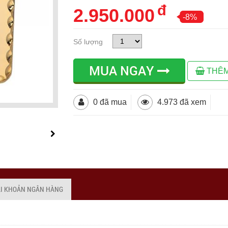
đ
2.950.000
-8%
Số lượng
MUA NGAY
THÊM
0 đã mua
4.973 đã xem
ÀI KHOẢN NGÂN HÀNG