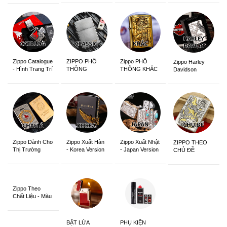
Zippo Catalogue
ZIPPO PHỔ
Zippo PHỔ
Zippo Harley
- Hình Trang Trí
THÔNG
THÔNG KHẮC
Davidson
Zippo Dành Cho
Zippo Xuất Hàn
Zippo Xuất Nhật
ZIPPO THEO
Thị Trường
- Korea Version
- Japan Version
CHỦ ĐỀ
Châu Á Khắc
Siêu Đẹp
Zippo Theo
Chất Liệu - Màu
Sắc
BẬT LỬA
PHỤ KIỆN