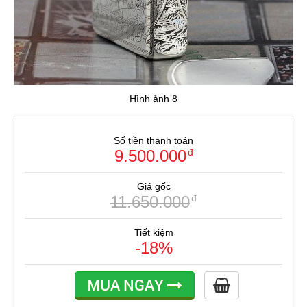
Hình ảnh 8
Số tiền thanh toán
9.500.000
đ
Giá gốc
11.650.000
đ
Tiết kiệm
-18%
MUA NGAY