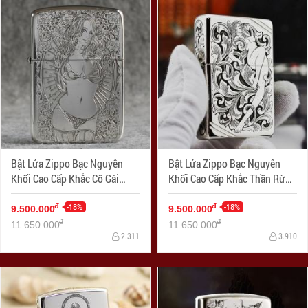
Bật Lửa Zippo Bạc Nguyên
Bật Lửa Zippo Bạc Nguyên
Khối Cao Cấp Khắc Cô Gái
Khối Cao Cấp Khắc Thần Rừng
Sexy Và Đâu Lâu Phiên Bản
Bản Chém Góc
1941
-18%
-18%
đ
đ
9.500.000
9.500.000
đ
đ
11.650.000
11.650.000
2.311
3.910