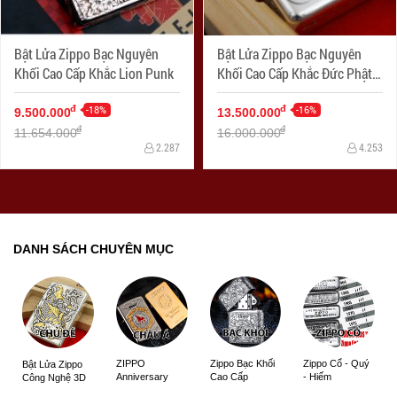
Bật Lửa Zippo Bạc Nguyên
Bật Lửa Zippo Bạc Nguyên
Khối Cao Cấp Khắc Lion Punk
Khối Cao Cấp Khắc Đức Phật
Và Quỷ Bản Armor
-18%
-16%
đ
đ
9.500.000
13.500.000
đ
đ
11.654.000
16.000.000
2.287
4.253
DANH SÁCH CHUYÊN MỤC
ZIPPO
Zippo Bạc Khối
Zippo Cổ - Quý
Bật Lửa Zippo
Anniversary
Cao Cấp
- Hiếm
Công Nghệ 3D
Edition
Sắc Nét