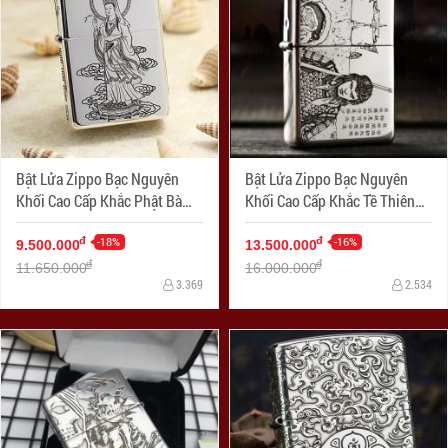
Bật Lửa Zippo Bạc Nguyên
Bật Lửa Zippo Bạc Nguyên
Khối Cao Cấp Khắc Phật Bà
Khối Cao Cấp Khắc Tề Thiên
Quan Âm
Đại Thánh Armor
-18%
-16%
đ
đ
9.500.000
13.500.000
đ
đ
11.650.000
16.000.000
3.369
2.534