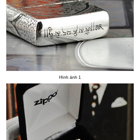
bật lửa Zippo được thiết kế chuẩn với tia lửa mạnh và chính
xác, đáp ứng yêu cầu về độ nhạy lửa, độ an toàn khi tiếp xúc
giúp bạn yên tâm hơn khi để bật lửa trong túi. Bật lửa Zippo
được thiết kế kèm ruột Zippo bên trong với chất liệu thép không
rỉ với buồng đốt 16 lỗ thông gió giúp cho Zippo có thể hoạt động
trong môi trường có gió thổi mạnh, thậm chí bạn có thể để
trước quạt máy ngọn lửa Zippo vẫn không tắt lửa.
Hình ảnh 1