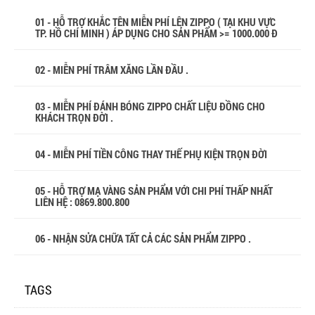
01 - HỖ TRỢ KHẮC TÊN MIỄN PHÍ LÊN ZIPPO ( TẠI KHU VỰC
TP. HỒ CHÍ MINH ) ÁP DỤNG CHO SẢN PHẨM >= 1000.000 Đ
02 - MIỄN PHÍ TRÂM XĂNG LẦN ĐẦU .
03 - MIỄN PHÍ ĐÁNH BÓNG ZIPPO CHẤT LIỆU ĐỒNG CHO
KHÁCH TRỌN ĐỜI .
04 - MIỄN PHÍ TIỀN CÔNG THAY THẾ PHỤ KIỆN TRỌN ĐỜI
05 - HỖ TRỢ MẠ VÀNG SẢN PHẨM VỚI CHI PHÍ THẤP NHẤT
LIÊN HỆ : 0869.800.800
06 - NHẬN SỬA CHỮA TẤT CẢ CÁC SẢN PHẨM ZIPPO .
TAGS