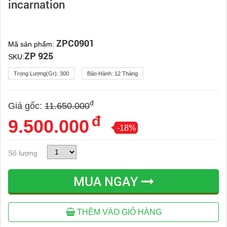
incarnation
ZPC0901
Mã sản phẩm:
ZP 925
SKU:
Trọng Lượng(gr):
300
Bảo Hành:
12 Tháng
đ
Giá gốc:
11.650.000
đ
9.500.000
-18%
Số lượng
MUA NGAY
THÊM VÀO GIỎ HÀNG