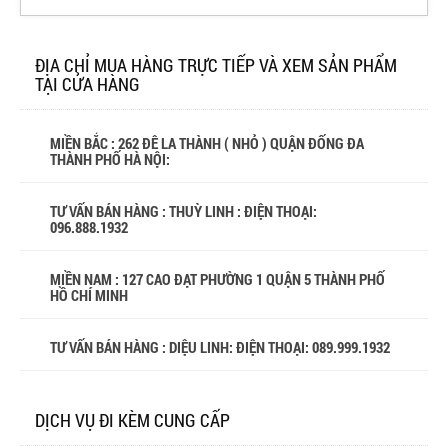
ĐỊA CHỈ MUA HÀNG TRỰC TIẾP VÀ XEM SẢN PHẨM
TẠI CỬA HÀNG
MIỀN BẮC : 262 ĐÊ LA THÀNH ( NHỎ ) QUẬN ĐỐNG ĐA
THÀNH PHỐ HÀ NỘI:
TƯ VẤN BÁN HÀNG : THUỲ LINH : ĐIỆN THOẠI:
096.888.1932
MIỀN NAM : 127 CAO ĐẠT PHƯỜNG 1 QUẬN 5 THÀNH PHỐ
HỒ CHÍ MINH
TƯ VẤN BÁN HÀNG : DIỆU LINH: ĐIỆN THOẠI:
089.999.1932
DỊCH VỤ ĐI KÈM CUNG CẤP