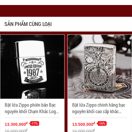
SẢN PHẨM CÙNG LOẠI
Bật lửa Zippo phiên bản Bạc
Bật lửa Zippo chính hãng bạc
nguyên khối Chạm Khắc Logo
nguyên khối cao cấp khắc
Limited 1987 Bản Armor
thiên thần bản armor
-17%
-16%
đ
đ
13.300.000
13.500.000
đ
đ
16.000.000
16.000.000