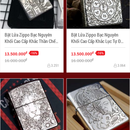
Bật Lửa Zippo Bạc Nguyên
Bật Lửa Zippo Bạc Nguyên
Khối Cao Cấp Khắc Thần Chết
Khối Cao Cấp Khắc Lục Tự Đại
Armor
Minh Chú Armor
-16%
-16%
đ
đ
13.500.000
13.500.000
đ
đ
16.000.000
16.000.000
3.251
3.064