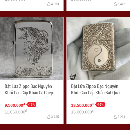
4.963
3.426
Bật Lửa Zippo Bạc Nguyên
Bật Lửa Zippo Bạc Nguyên
Khối Cao Cấp Khắc Cá Chép
Khối Cao Cấp Khắc Bát Quái
Hóa Rồng Bản 1941
Âm Dương Armor
-18%
-16%
đ
đ
9.500.000
13.500.000
đ
đ
11.650.000
16.000.000
3.285
2.214