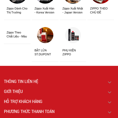
Zippo Dành Cho
Zippo Xuất Hàn
Zippo Xuất Nhật
ZIPPO THEO
Thị Trường
- Korea Version
- Japan Version
CHỦ ĐỀ
Châu Á Khắc
Siêu Đẹp
Zippo Theo
Chất Liệu - Màu
Sắc
BẬT LỬA
PHỤ KIỆN
ST.DUPONT
ZIPPO
CHÍNH HÃNG
THÔNG TIN LIÊN HỆ
GIỚI THIỆU
HỖ TRỢ KHÁCH HÀNG
PHƯƠNG THỨC THANH TOÁN