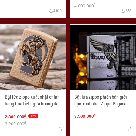
đ
4.000.000
4.820
658
Bật lửa zippo xuất nhật chính
Bật lửa zippo phiên bản giới
hãng họa tiết ngựa hoang dã
hạn xuất nhật Zippo Pegasas
Specials
cánh được mạ bạc
đ
-12%
đ
3.500.000
2.800.000
đ
3.200.000