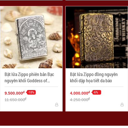
Bật lửa Zippo phiên bản Bạc
Bật lửa Zippo đồng nguyên
nguyên khối Goddess of
khối dập họa tiết da báo
Mercy
-18%
-6%
đ
đ
9.500.000
4.000.000
đ
đ
11.650.000
4.250.000