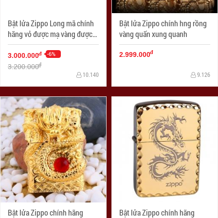
Bật lửa Zippo Long mã chính
Bật lửa Zippo chính hng rồng
hãng vỏ được mạ vàng được
vàng quấn xung quanh
gia công tỉ mỉ từng chi tiết
đ
nhìn rất sắc nét
-6%
đ
2.999.000
3.000.000
đ
3.200.000
10.140
9.126
Bật lửa Zippo chính hãng
Bật lửa Zippo chính hãng