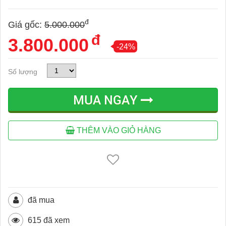
đ
Giá gốc:
5.000.000
đ
3.800.000
-24%
Số lượng
MUA NGAY
THÊM VÀO GIỎ HÀNG
đã mua
615 đã xem