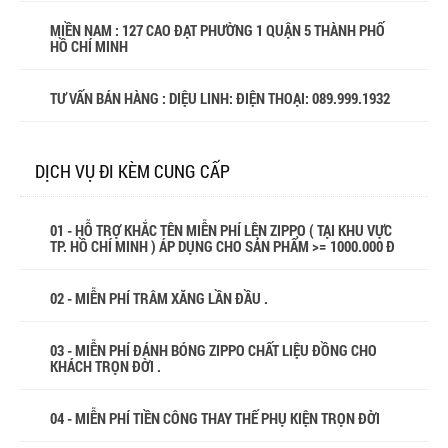
MIỀN NAM : 127 CAO ĐẠT PHƯỜNG 1 QUẬN 5 THÀNH PHỐ
HỒ CHÍ MINH
TƯ VẤN BÁN HÀNG : DIỆU LINH: ĐIỆN THOẠI:
089.999.1932
DỊCH VỤ ĐI KÈM CUNG CẤP
01 - HỖ TRỢ KHẮC TÊN MIỄN PHÍ LÊN ZIPPO ( TẠI KHU VỰC
TP. HỒ CHÍ MINH ) ÁP DỤNG CHO SẢN PHẨM >= 1000.000 Đ
02 - MIỄN PHÍ TRÂM XĂNG LẦN ĐẦU .
03 - MIỄN PHÍ ĐÁNH BÓNG ZIPPO CHẤT LIỆU ĐỒNG CHO
KHÁCH TRỌN ĐỜI .
04 - MIỄN PHÍ TIỀN CÔNG THAY THẾ PHỤ KIỆN TRỌN ĐỜI