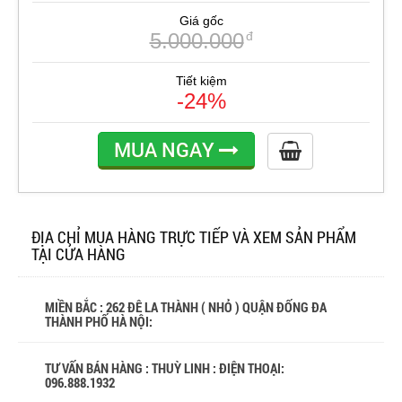
Giá gốc
5.000.000
đ
Tiết kiệm
-24%
MUA NGAY
ĐỊA CHỈ MUA HÀNG TRỰC TIẾP VÀ XEM SẢN PHẨM
TẠI CỬA HÀNG
MIỀN BẮC : 262 ĐÊ LA THÀNH ( NHỎ ) QUẬN ĐỐNG ĐA
THÀNH PHỐ HÀ NỘI:
TƯ VẤN BÁN HÀNG : THUỲ LINH : ĐIỆN THOẠI:
096.888.1932