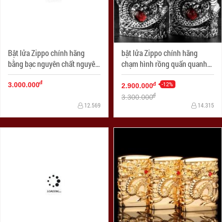
Bật lửa Zippo chính hãng
bật lửa Zippo chính hãng
bằng bạc nguyên chất nguyên
chạm hình rồng quấn quanh
một con rồng quấn quanh bật
bật lửa giữ ngọc độc đáo
đ
lửa tinh xảo
-12%
đ
3.000.000
2.900.000
đ
3.300.000
12.569
14.315