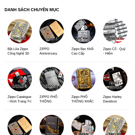
DANH SÁCH CHUYÊN MỤC
ZIPPO
Zippo Bạc Khối
Zippo Cổ - Quý
Bật Lửa Zippo
Anniversary
Cao Cấp
- Hiếm
Công Nghệ 3D
Edition
Sắc Nét
Zippo Catalogue
ZIPPO PHỔ
Zippo PHỔ
Zippo Harley
- Hình Trang Trí
THÔNG
THÔNG KHẮC
Davidson