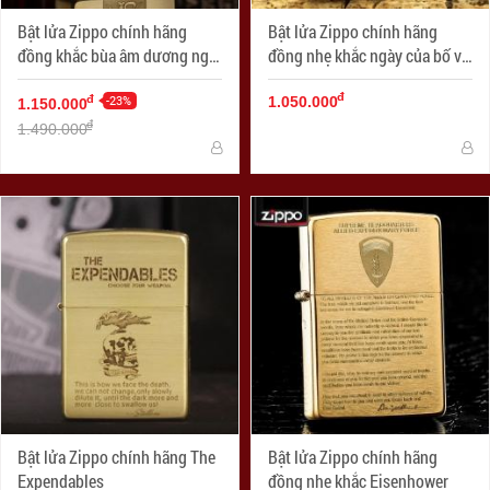
Bật lửa Zippo chính hãng
Bật lửa Zippo chính hãng
đồng khắc bùa âm dương ngũ
đồng nhẹ khắc ngày của bố vô
hành
cùng ý nghĩa
đ
-23%
đ
1.050.000
1.150.000
đ
1.490.000
Bật lửa Zippo chính hãng The
Bật lửa Zippo chính hãng
Expendables
đồng nhẹ khắc Eisenhower