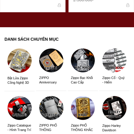
DANH SÁCH CHUYÊN MỤC
ZIPPO
Zippo Bạc Khối
Zippo Cổ - Quý
Bật Lửa Zippo
Anniversary
Cao Cấp
- Hiếm
Công Nghệ 3D
Edition
Sắc Nét
Zippo Catalogue
ZIPPO PHỔ
Zippo PHỔ
Zippo Harley
- Hình Trang Trí
THÔNG
THÔNG KHẮC
Davidson