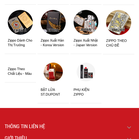
Zippo Dành Cho
Zippo Xuất Hàn
Zippo Xuất Nhật
ZIPPO THEO
Thị Trường
- Korea Version
- Japan Version
CHỦ ĐỀ
Châu Á Khắc
Siêu Đẹp
Zippo Theo
Chất Liệu - Màu
Sắc
BẬT LỬA
PHỤ KIỆN
ST.DUPONT
ZIPPO
CHÍNH HÃNG
THÔNG TIN LIÊN HỆ
GIỚI THIỆU