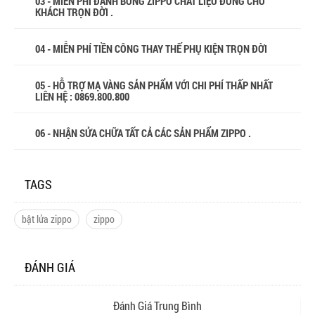
03 - MIỄN PHÍ ĐÁNH BÓNG ZIPPO CHẤT LIỆU ĐỒNG CHO
KHÁCH TRỌN ĐỜI .
04 - MIỄN PHÍ TIỀN CÔNG THAY THẾ PHỤ KIỆN TRỌN ĐỜI
05 - HỖ TRỢ MẠ VÀNG SẢN PHẨM VỚI CHI PHÍ THẤP NHẤT
LIÊN HỆ : 0869.800.800
06 - NHẬN SỬA CHỮA TẤT CẢ CÁC SẢN PHẨM ZIPPO .
TAGS
bật lửa zippo
zippo
ĐÁNH GIÁ
Đánh Giá Trung Bình