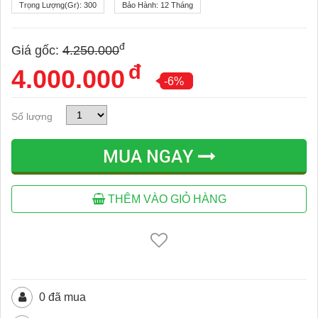
Trọng Lượng(gr):
300
Bảo Hành:
12 Tháng
đ
Giá gốc:
4.250.000
đ
4.000.000
-6%
Số lượng
MUA NGAY
THÊM VÀO GIỎ HÀNG
0 đã mua