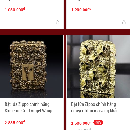
đ
đ
1.050.000
1.290.000
Bật lửa Zippo chính hãng
Bật lửa Zippo chính hãng
Skeleton Gold Angel Wings
nguyên khối mạ vàng khắc
hộp sọ đầu lâu
đ
-40%
đ
2.835.000
1.500.000
đ
2.500.000