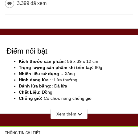
3.399 đã xem
Điểm nổi bật
Kích thước sản phẩm:
56 x 39 x 12 cm
Trọng lượng sản phẩm khi trên tay:
80g
Nhiên liệu sử dụng ::
Xăng
Hình dạng lửa ::
Lừa thường
Đánh lửa bằng::
Đá lửa
Chất Liệu:
Đồng
Chống gió:
Có chức năng chống gió
Sản xuất tại:
Trung Quốc
Xem thêm
THÔNG TIN CHI TIẾT