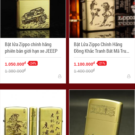
Bật lửa Zippo chính hãng
Bật Lửa Zippo Chính Hãng
phiên bản giới hạn xe JEEEP
Đồng Khắc Tranh Bát Mã Truy
Phong
-24%
-21%
đ
đ
1.050.000
1.100.000
đ
đ
1.380.000
1.400.000