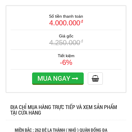
Số tiền thanh toán
4.000.000
đ
Giá gốc
4.250.000
đ
Tiết kiệm
-6%
MUA NGAY
ĐỊA CHỈ MUA HÀNG TRỰC TIẾP VÀ XEM SẢN PHẨM
TẠI CỬA HÀNG
MIỀN BẮC : 262 ĐÊ LA THÀNH ( NHỎ ) QUẬN ĐỐNG ĐA