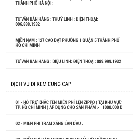
THÀNH PHỐ HÀ NỘI:
TƯ VẤN BÁN HÀNG : THUỲ LINH : ĐIỆN THOẠI:
096.888.1932
MIỀN NAM : 127 CAO ĐẠT PHƯỜNG 1 QUẬN 5 THÀNH PHỐ
HỒ CHÍ MINH
TƯ VẤN BÁN HÀNG : DIỆU LINH: ĐIỆN THOẠI:
089.999.1932
DỊCH VỤ ĐI KÈM CUNG CẤP
01 - HỖ TRỢ KHẮC TÊN MIỄN PHÍ LÊN ZIPPO ( TẠI KHU VỰC
TP. HỒ CHÍ MINH ) ÁP DỤNG CHO SẢN PHẨM >= 1000.000 Đ
02 - MIỄN PHÍ TRÂM XĂNG LẦN ĐẦU .