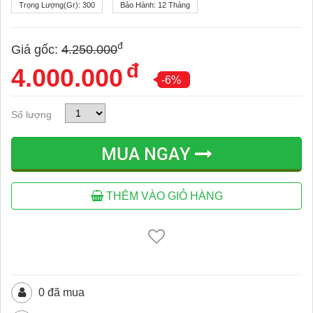
Trọng Lượng(gr):
300
Bảo Hành:
12 Tháng
đ
Giá gốc:
4.250.000
đ
4.000.000
-6%
Số lượng
MUA NGAY
THÊM VÀO GIỎ HÀNG
0 đã mua