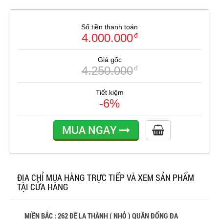
Số tiền thanh toán
4.000.000
đ
Giá gốc
4.250.000
đ
Tiết kiệm
-6%
MUA NGAY
ĐỊA CHỈ MUA HÀNG TRỰC TIẾP VÀ XEM SẢN PHẨM
TẠI CỬA HÀNG
MIỀN BẮC : 262 ĐÊ LA THÀNH ( NHỎ ) QUẬN ĐỐNG ĐA