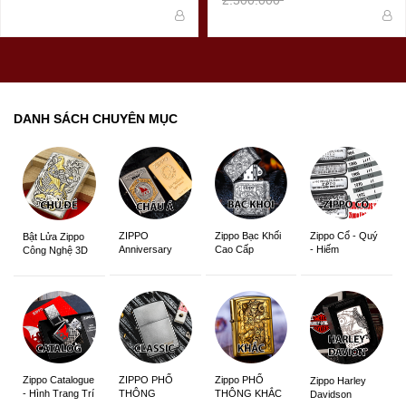
DANH SÁCH CHUYÊN MỤC
ZIPPO
Zippo Bạc Khối
Zippo Cổ - Quý
Bật Lửa Zippo
Anniversary
Cao Cấp
- Hiếm
Công Nghệ 3D
Edition
Sắc Nét
Zippo Catalogue
ZIPPO PHỔ
Zippo PHỔ
Zippo Harley
- Hình Trang Trí
THÔNG
THÔNG KHẮC
Davidson