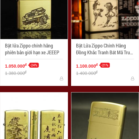
Bật lửa Zippo chính hãng
Bật Lửa Zippo Chính Hãng
phiên bản giới hạn xe JEEEP
Đồng Khắc Tranh Bát Mã Truy
Phong
-24%
-21%
đ
đ
1.050.000
1.100.000
đ
đ
1.380.000
1.400.000