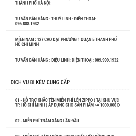
THÀNH PHỐ HÀ NỘI:
TƯ VẤN BÁN HÀNG : THUỲ LINH : ĐIỆN THOẠI:
096.888.1932
MIỀN NAM : 127 CAO ĐẠT PHƯỜNG 1 QUẬN 5 THÀNH PHỐ
HỒ CHÍ MINH
TƯ VẤN BÁN HÀNG : DIỆU LINH: ĐIỆN THOẠI:
089.999.1932
DỊCH VỤ ĐI KÈM CUNG CẤP
01 - HỖ TRỢ KHẮC TÊN MIỄN PHÍ LÊN ZIPPO ( TẠI KHU VỰC
TP. HỒ CHÍ MINH ) ÁP DỤNG CHO SẢN PHẨM >= 1000.000 Đ
02 - MIỄN PHÍ TRÂM XĂNG LẦN ĐẦU .