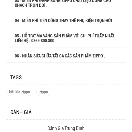
03 - MIỄN PHÍ ĐÁNH BÓNG ZIPPO CHẤT LIỆU ĐỒNG CHO
KHÁCH TRỌN ĐỜI .
04 - MIỄN PHÍ TIỀN CÔNG THAY THẾ PHỤ KIỆN TRỌN ĐỜI
05 - HỖ TRỢ MẠ VÀNG SẢN PHẨM VỚI CHI PHÍ THẤP NHẤT
LIÊN HỆ : 0869.800.800
06 - NHẬN SỬA CHỮA TẤT CẢ CÁC SẢN PHẨM ZIPPO .
TAGS
bật lửa zippo
zippo
ĐÁNH GIÁ
Đánh Giá Trung Bình