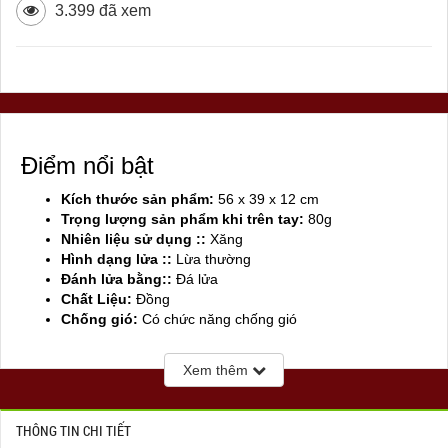
3.399 đã xem
Điểm nổi bật
Kích thước sản phẩm:
56 x 39 x 12 cm
Trọng lượng sản phẩm khi trên tay:
80g
Nhiên liệu sử dụng ::
Xăng
Hình dạng lửa ::
Lừa thường
Đánh lửa bằng::
Đá lửa
Chất Liệu:
Đồng
Chống gió:
Có chức năng chống gió
Sản xuất tại:
Trung Quốc
Xem thêm
THÔNG TIN CHI TIẾT