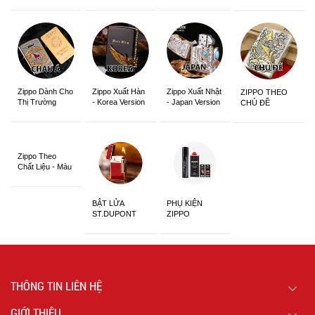
Zippo Dành Cho
Zippo Xuất Hàn
Zippo Xuất Nhật
ZIPPO THEO
Thị Trường
- Korea Version
- Japan Version
CHỦ ĐỀ
Châu Á Khắc
Siêu Đẹp
Zippo Theo
Chất Liệu - Màu
Sắc
BẬT LỬA
PHỤ KIỆN
ST.DUPONT
ZIPPO
CHÍNH HÃNG
THÔNG TIN LIÊN HỆ
GIỚI THIỆU