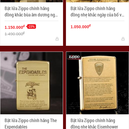
Bật lửa Zippo chính hãng
Bật lửa Zippo chính hãng
đồng khắc bùa âm dương ngũ
đồng nhẹ khắc ngày của bố vô
hành
cùng ý nghĩa
đ
-23%
đ
1.050.000
1.150.000
đ
1.490.000
Bật lửa Zippo chính hãng The
Bật lửa Zippo chính hãng
Expendables
đồng nhẹ khắc Eisenhower