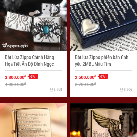
Bật Lửa Zippo Chính Hãng
Bật lửa Zippo phiên bản tình
Họa Tiết Ấn Độ Đính Ngọc
yêu 2MBL Màu Tím
-5%
-7%
đ
đ
3.800.000
2.500.000
đ
đ
4.000.000
2.700.000
3.668
3.906