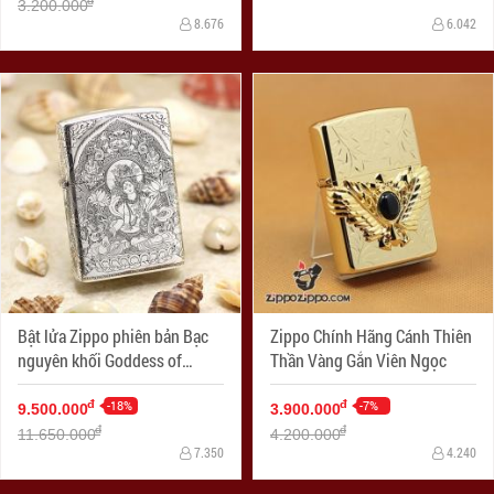
3.200.000
8.676
6.042
Bật lửa Zippo phiên bản Bạc
Zippo Chính Hãng Cánh Thiên
nguyên khối Goddess of
Thần Vàng Gắn Viên Ngọc
Mercy
-18%
-7%
đ
đ
9.500.000
3.900.000
đ
đ
11.650.000
4.200.000
7.350
4.240