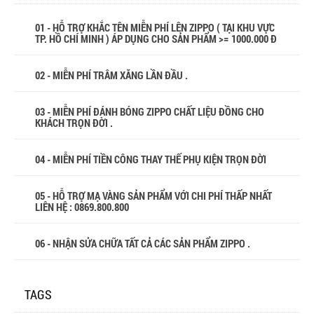
01 - HỖ TRỢ KHẮC TÊN MIỄN PHÍ LÊN ZIPPO ( TẠI KHU VỰC
TP. HỒ CHÍ MINH ) ÁP DỤNG CHO SẢN PHẨM >= 1000.000 Đ
02 - MIỄN PHÍ TRÂM XĂNG LẦN ĐẦU .
03 - MIỄN PHÍ ĐÁNH BÓNG ZIPPO CHẤT LIỆU ĐỒNG CHO
KHÁCH TRỌN ĐỜI .
04 - MIỄN PHÍ TIỀN CÔNG THAY THẾ PHỤ KIỆN TRỌN ĐỜI
05 - HỖ TRỢ MẠ VÀNG SẢN PHẨM VỚI CHI PHÍ THẤP NHẤT
LIÊN HỆ : 0869.800.800
06 - NHẬN SỬA CHỮA TẤT CẢ CÁC SẢN PHẨM ZIPPO .
TAGS