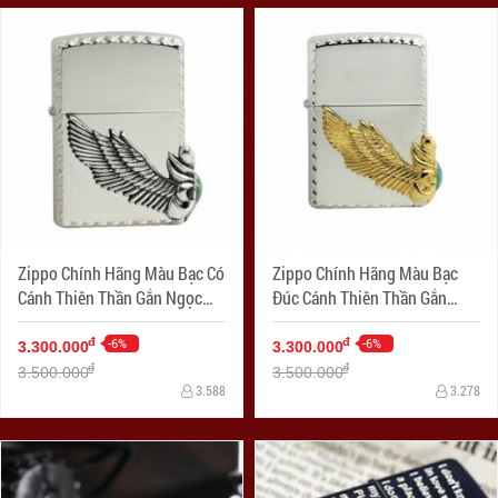
Zippo Chính Hãng Màu Bạc Có
Zippo Chính Hãng Màu Bạc
Cánh Thiên Thần Gắn Ngọc
Đúc Cánh Thiên Thần Gắn
Xanh Bên
Ngọc Xanh Bên Sườn
-6%
-6%
đ
đ
3.300.000
3.300.000
đ
đ
3.500.000
3.500.000
3.588
3.278