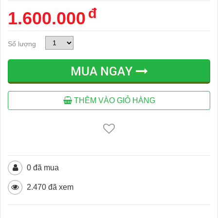
đ
1.600.000
Số lượng
MUA NGAY
THÊM VÀO GIỎ HÀNG
0 đã mua
2.470 đã xem