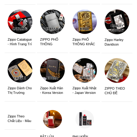
Edition
Sắc Nét
Zippo Catalogue
ZIPPO PHỔ
Zippo PHỔ
Zippo Harley
- Hình Trang Trí
THÔNG
THÔNG KHẮC
Davidson
Zippo Dành Cho
Zippo Xuất Hàn
Zippo Xuất Nhật
ZIPPO THEO
Thị Trường
- Korea Version
- Japan Version
CHỦ ĐỀ
Châu Á Khắc
Siêu Đẹp
Zippo Theo
Chất Liệu - Màu
Sắc
BẬT LỬA
PHỤ KIỆN