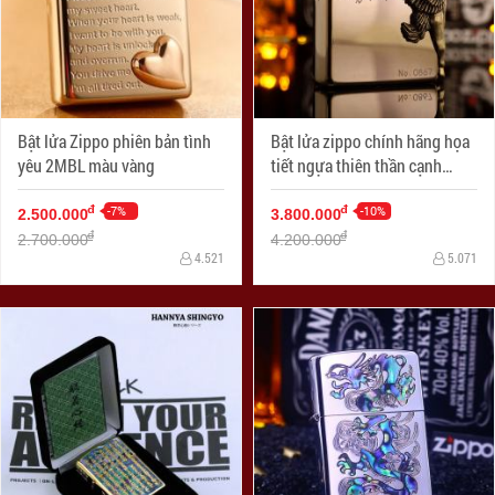
Bật lửa Zippo phiên bản tình
Bật lửa zippo chính hãng họa
yêu 2MBL màu vàng
tiết ngựa thiên thần cạnh
sườn phiên bản mạ vàng 24k
-7%
-10%
đ
đ
2.500.000
3.800.000
đ
đ
2.700.000
4.200.000
4.521
5.071