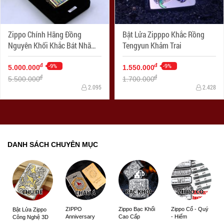
Zippo Chính Hãng Đồng
Bật Lửa Zipppo Khắc Rồng
Nguyên Khối Khắc Bát Nhã
Tengyun Khảm Trai
Tâm Kinh Khảm Trai Xanh
-9%
-9%
đ
đ
5.000.000
1.550.000
đ
đ
5.500.000
1.700.000
2.095
2.428
DANH SÁCH CHUYÊN MỤC
ZIPPO
Zippo Bạc Khối
Zippo Cổ - Quý
Bật Lửa Zippo
Anniversary
Cao Cấp
- Hiếm
Công Nghệ 3D