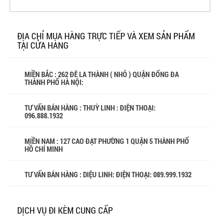
ĐỊA CHỈ MUA HÀNG TRỰC TIẾP VÀ XEM SẢN PHẨM
TẠI CỬA HÀNG
MIỀN BẮC : 262 ĐÊ LA THÀNH ( NHỎ ) QUẬN ĐỐNG ĐA
THÀNH PHỐ HÀ NỘI:
TƯ VẤN BÁN HÀNG : THUỲ LINH : ĐIỆN THOẠI:
096.888.1932
MIỀN NAM : 127 CAO ĐẠT PHƯỜNG 1 QUẬN 5 THÀNH PHỐ
HỒ CHÍ MINH
TƯ VẤN BÁN HÀNG : DIỆU LINH: ĐIỆN THOẠI:
089.999.1932
DỊCH VỤ ĐI KÈM CUNG CẤP