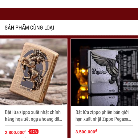
SẢN PHẨM CÙNG LOẠI
Bật lửa zippo xuất nhật chính
Bật lửa zippo phiên bản giới
hãng họa tiết ngựa hoang dã
hạn xuất nhật Zippo Pegasas
Specials
cánh được mạ bạc
đ
-12%
đ
3.500.000
2.800.000
đ