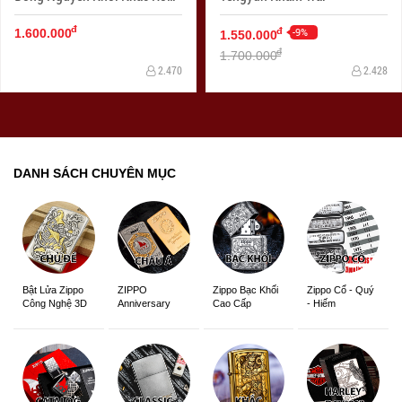
Và Phượng
đ
-9%
đ
1.600.000
1.550.000
đ
1.700.000
2.470
2.428
DANH SÁCH CHUYÊN MỤC
ZIPPO
Zippo Bạc Khối
Zippo Cổ - Quý
Bật Lửa Zippo
Anniversary
Cao Cấp
- Hiếm
Công Nghệ 3D
Edition
Sắc Nét