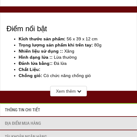
Điểm nổi bật
Kích thước sản phẩm:
56 x 39 x 12 cm
Trọng lượng sản phẩm khi trên tay:
80g
Nhiên liệu sử dụng ::
Xăng
Hình dạng lửa ::
Lừa thường
Đánh lửa bằng::
Đá lửa
Chất Liệu:
Chống gió:
Có chức năng chống gió
Sản xuất tại:
Mỹ ( USA)
Xem thêm
THÔNG TIN CHI TIẾT
ĐỊA ĐIỂM MUA HÀNG
TÀI KHOẢN NGÂN HÀNG