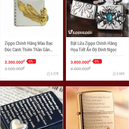
Zippo Chính Hãng Màu Bạc
Bật Lửa Zippo Chính Hãng
Đúc Cánh Thiên Thần Gắn
Họa Tiết Ấn Độ Đính Ngọc
Ngọc Xanh Bên Sườn
-6%
-5%
đ
đ
3.300.000
3.800.000
đ
đ
3.500.000
4.000.000
3.278
3.669