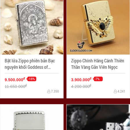
Bật lửa Zippo phiên bản Bạc
Zippo Chính Hãng Cánh Thiên
nguyên khối Goddess of
Thần Vàng Gắn Viên Ngọc
Mercy
-18%
-7%
đ
đ
9.500.000
3.900.000
đ
đ
11.650.000
4.200.000
7.350
4.241