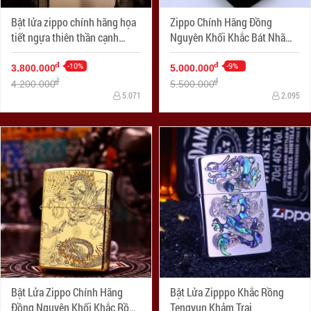
Bật lửa zippo chính hãng họa
Zippo Chính Hãng Đồng
tiết ngựa thiên thần cạnh
Nguyên Khối Khắc Bát Nhã
sườn phiên bản mạ vàng 24k
Tâm Kinh Khảm Trai Xanh
-10%
-9%
đ
đ
3.800.000
5.000.000
đ
đ
4.200.000
5.500.000
5.071
2.095
Bật Lửa Zippo Chính Hãng
Bật Lửa Zipppo Khắc Rồng
Đồng Nguyên Khối Khắc Rồng
Tengyun Khảm Trai