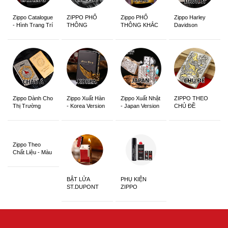
Zippo Catalogue
ZIPPO PHỔ
Zippo PHỔ
Zippo Harley
- Hình Trang Trí
THÔNG
THÔNG KHẮC
Davidson
Zippo Dành Cho
Zippo Xuất Hàn
Zippo Xuất Nhật
ZIPPO THEO
Thị Trường
- Korea Version
- Japan Version
CHỦ ĐỀ
Châu Á Khắc
Siêu Đẹp
Zippo Theo
Chất Liệu - Màu
Sắc
BẬT LỬA
PHỤ KIỆN
ST.DUPONT
ZIPPO
CHÍNH HÃNG