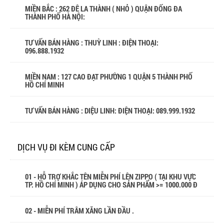
MIỀN BẮC : 262 ĐÊ LA THÀNH ( NHỎ ) QUẬN ĐỐNG ĐA
THÀNH PHỐ HÀ NỘI:
TƯ VẤN BÁN HÀNG : THUỲ LINH : ĐIỆN THOẠI:
096.888.1932
MIỀN NAM : 127 CAO ĐẠT PHƯỜNG 1 QUẬN 5 THÀNH PHỐ
HỒ CHÍ MINH
TƯ VẤN BÁN HÀNG : DIỆU LINH: ĐIỆN THOẠI:
089.999.1932
DỊCH VỤ ĐI KÈM CUNG CẤP
01 - HỖ TRỢ KHẮC TÊN MIỄN PHÍ LÊN ZIPPO ( TẠI KHU VỰC
TP. HỒ CHÍ MINH ) ÁP DỤNG CHO SẢN PHẨM >= 1000.000 Đ
02 - MIỄN PHÍ TRÂM XĂNG LẦN ĐẦU .