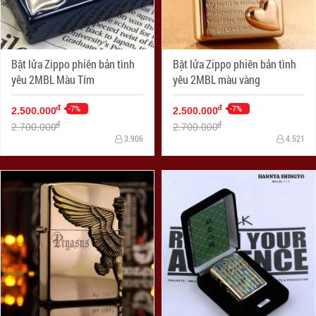
Bật lửa Zippo phiên bản tình
Bật lửa Zippo phiên bản tình
yêu 2MBL Màu Tím
yêu 2MBL màu vàng
-7%
-7%
đ
đ
2.500.000
2.500.000
đ
đ
2.700.000
2.700.000
3.906
4.521