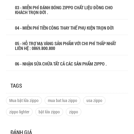
03 - MIỄN PHÍ ĐÁNH BÓNG ZIPPO CHẤT LIỆU ĐỒNG CHO
KHÁCH TRỌN ĐỜI .
04 - MIỄN PHÍ TIỀN CÔNG THAY THẾ PHỤ KIỆN TRỌN ĐỜI
05 - HỖ TRỢ MẠ VÀNG SẢN PHẨM VỚI CHI PHÍ THẤP NHẤT
LIÊN HỆ : 0869.800.800
06 - NHẬN SỬA CHỮA TẤT CẢ CÁC SẢN PHẨM ZIPPO .
TAGS
Mua bật lửa zippo
mua bat lua zippo
usa zippo
zippo lighter
bật lửa zippo
zippo
ĐÁNH GIÁ