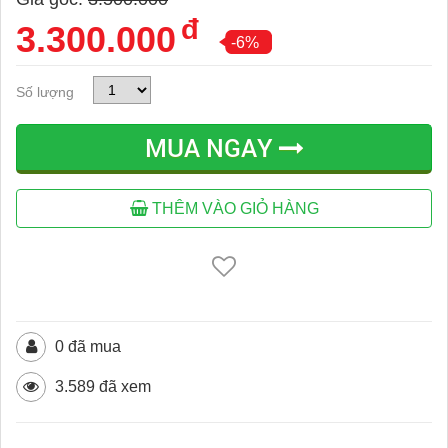
đ
3.300.000
-6%
Số lượng
MUA NGAY
THÊM VÀO GIỎ HÀNG
0 đã mua
3.589 đã xem