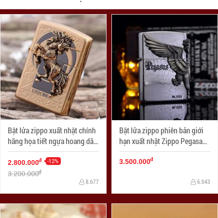
Bật lửa zippo xuất nhật chính
Bật lửa zippo phiên bản giới
hãng họa tiết ngựa hoang dã
hạn xuất nhật Zippo Pegasas
Specials
cánh được mạ bạc
đ
-12%
đ
3.500.000
2.800.000
đ
3.200.000
8.677
6.043