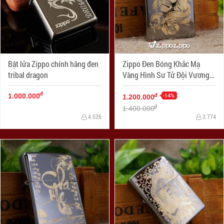
Bật lửa Zippo chính hãng đen
Zippo Đen Bóng Khắc Mạ
tribal dragon
Vàng Hình Sư Tử Đội Vương
Miện (260)
đ
-14%
đ
1.000.000
1.200.000
đ
1.400.000
4.526
3.774