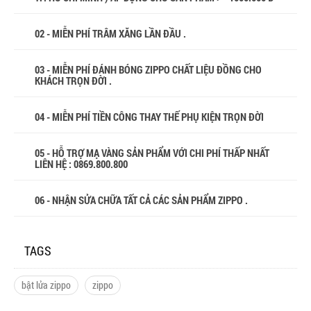
02 - MIỄN PHÍ TRÂM XĂNG LẦN ĐẦU .
03 - MIỄN PHÍ ĐÁNH BÓNG ZIPPO CHẤT LIỆU ĐỒNG CHO
KHÁCH TRỌN ĐỜI .
04 - MIỄN PHÍ TIỀN CÔNG THAY THẾ PHỤ KIỆN TRỌN ĐỜI
05 - HỖ TRỢ MẠ VÀNG SẢN PHẨM VỚI CHI PHÍ THẤP NHẤT
LIÊN HỆ : 0869.800.800
06 - NHẬN SỬA CHỮA TẤT CẢ CÁC SẢN PHẨM ZIPPO .
TAGS
bật lửa zippo
zippo