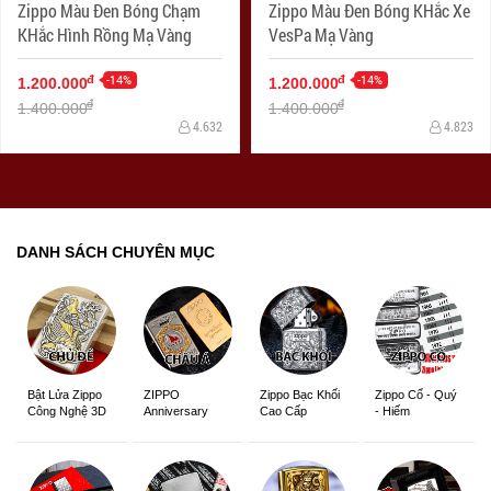
Zippo Màu Đen Bóng Chạm
Zippo Màu Đen Bóng KHắc Xe
KHắc Hình Rồng Mạ Vàng
VesPa Mạ Vàng
-14%
-14%
đ
đ
1.200.000
1.200.000
đ
đ
1.400.000
1.400.000
4.632
4.823
DANH SÁCH CHUYÊN MỤC
ZIPPO
Zippo Bạc Khối
Zippo Cổ - Quý
Bật Lửa Zippo
Anniversary
Cao Cấp
- Hiếm
Công Nghệ 3D
Edition
Sắc Nét