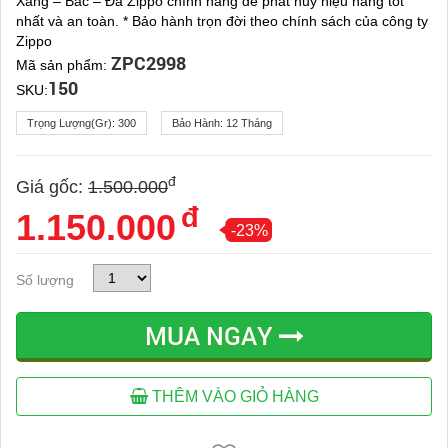
Xăng – Bấc – Đá Zippo chính hãng để phát huy hiệu năng tốt
nhất và an toàn. * Bảo hành trọn đời theo chính sách của công ty
Zippo
ZPC2998
Mã sản phẩm:
150
SKU:
Trọng Lượng(gr):
300
Bảo Hành:
12 Tháng
đ
Giá gốc:
1.500.000
đ
1.150.000
-23%
Số lượng
MUA NGAY
THÊM VÀO GIỎ HÀNG