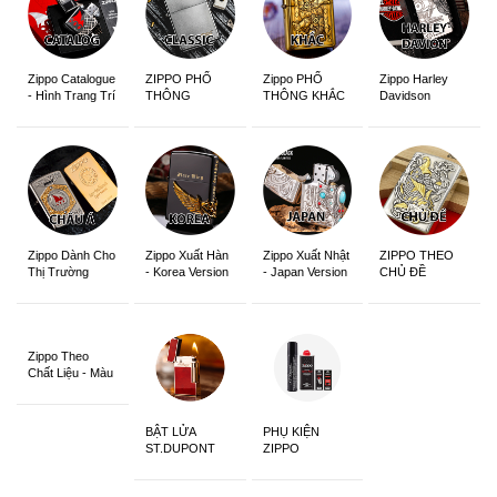
Zippo Catalogue
ZIPPO PHỔ
Zippo PHỔ
Zippo Harley
- Hình Trang Trí
THÔNG
THÔNG KHẮC
Davidson
Zippo Dành Cho
Zippo Xuất Hàn
Zippo Xuất Nhật
ZIPPO THEO
Thị Trường
- Korea Version
- Japan Version
CHỦ ĐỀ
Châu Á Khắc
Siêu Đẹp
Zippo Theo
Chất Liệu - Màu
Sắc
BẬT LỬA
PHỤ KIỆN
ST.DUPONT
ZIPPO
CHÍNH HÃNG