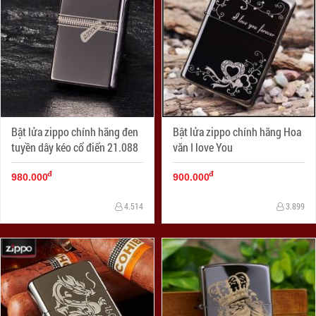
Bật lửa zippo chính hãng đen
Bật lửa zippo chính hãng Hoa
tuyền dây kéo cổ điển 21.088
văn I love You
đ
đ
980.000
900.000
4.514
3.899