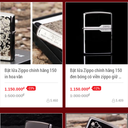
Bật lửa Zippo chính hãng 150
Bật lửa Zippo chính hãng 150
in hoa văn
đen bóng có viền zippo giữ 2
nắp
-23%
-12%
đ
đ
1.150.000
1.150.000
đ
đ
1.500.000
1.300.000
5.460
5.409