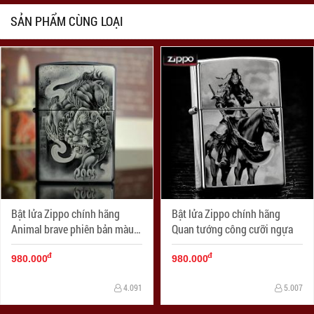
SẢN PHẨM CÙNG LOẠI
Bật lửa Zippo chính hãng
Bật lửa Zippo chính hãng
Animal brave phiên bản màu
Quan tướng công cưỡi ngựa
xám
đ
đ
980.000
980.000
4.091
5.007