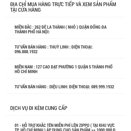
ĐỊA CHỈ MUA HÀNG TRỰC TIẾP VÀ XEM SẢN PHẨM
TẠI CỬA HÀNG
MIỀN BẮC : 262 ĐÊ LA THÀNH ( NHỎ ) QUẬN ĐỐNG ĐA
THÀNH PHỐ HÀ NỘI:
TƯ VẤN BÁN HÀNG : THUỲ LINH : ĐIỆN THOẠI:
096.888.1932
MIỀN NAM : 127 CAO ĐẠT PHƯỜNG 1 QUẬN 5 THÀNH PHỐ
HỒ CHÍ MINH
TƯ VẤN BÁN HÀNG : DIỆU LINH: ĐIỆN THOẠI:
089.999.1932
DỊCH VỤ ĐI KÈM CUNG CẤP
01 - HỖ TRỢ KHẮC TÊN MIỄN PHÍ LÊN ZIPPO ( TẠI KHU VỰC
TP. HỒ CHÍ MINH ) ÁP DỤNG CHO SẢN PHẨM >= 1000.000 Đ