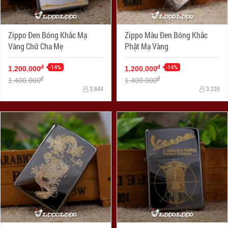
Zippo Đen Bóng Khắc Mạ
Zippo Màu Đen Bóng Khắc
Vàng Chữ Cha Mẹ
Phật Mạ Vàng
-14%
-14%
đ
đ
1.200.000
1.200.000
đ
đ
1.400.000
1.400.000
3.844
3.220