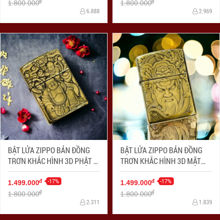
đ
đ
1.800.000
1.800.000
6.888
2.969
BẬT LỬA ZIPPO BẢN ĐỒNG
BẬT LỬA ZIPPO BẢN ĐỒNG
TRƠN KHẮC HÌNH 3D PHẬT DI
TRƠN KHẮC HÌNH 3D MẶT
LẠC
QUAN CÔNG SIÊU SẮC NÉT
-17%
-17%
đ
đ
1.499.000
1.499.000
đ
đ
1.800.000
1.800.000
2.311
1.839