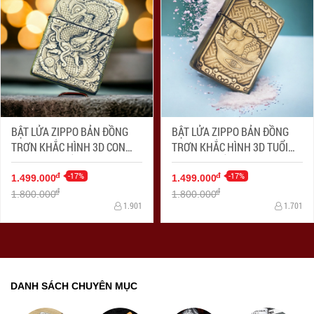
BẬT LỬA ZIPPO BẢN ĐỒNG
BẬT LỬA ZIPPO BẢN ĐỒNG
TRƠN KHẮC HÌNH 3D CON
TRƠN KHẮC HÌNH 3D TUỔI
RỒNG SIÊU SẮC NÉT
LỢN SIÊU SẮC NÉT
-17%
-17%
đ
đ
1.499.000
1.499.000
đ
đ
1.800.000
1.800.000
1.901
1.701
DANH SÁCH CHUYÊN MỤC