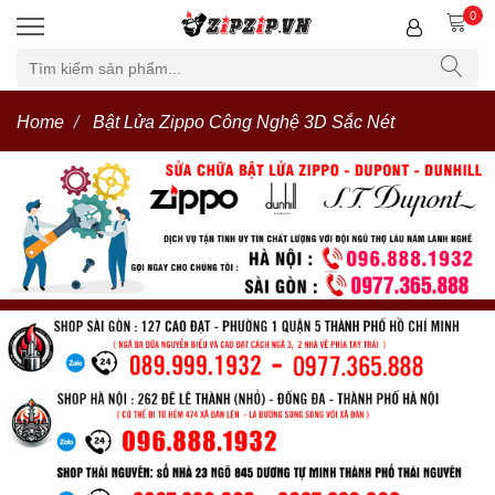
0
Home
Bật Lửa Zippo Công Nghệ 3D Sắc Nét