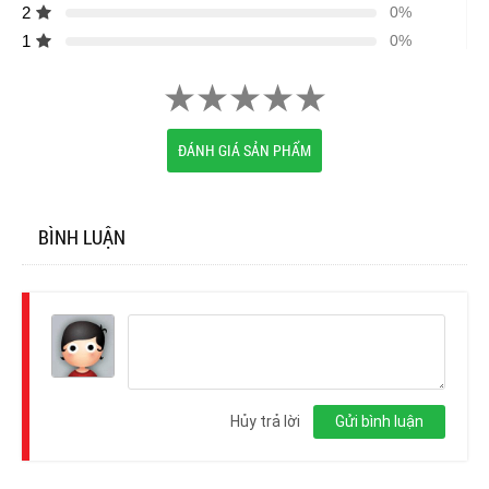
2
0%
1
0%
ĐÁNH GIÁ SẢN PHẨM
BÌNH LUẬN
Đăng
nhập
Hủy trả lời
Gửi bình luận