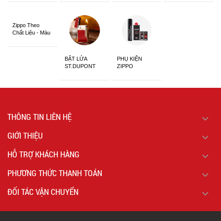
Siêu Đẹp
Zippo Theo
Chất Liệu - Màu
Sắc
BẬT LỬA
PHỤ KIỆN
ST.DUPONT
ZIPPO
CHÍNH HÃNG
THÔNG TIN LIÊN HỆ
GIỚI THIỆU
HỖ TRỢ KHÁCH HÀNG
PHƯƠNG THỨC THANH TOÁN
ĐỐI TÁC VẬN CHUYỂN