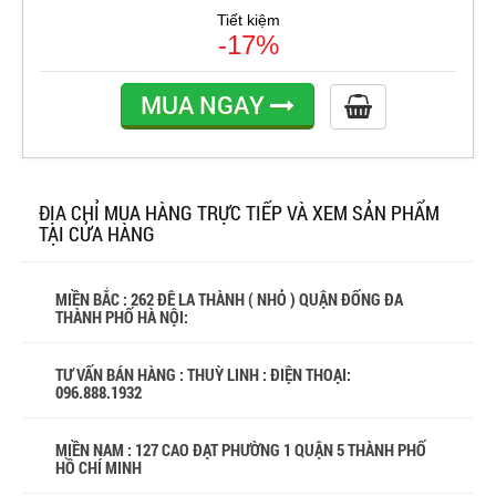
Tiết kiệm
-17%
MUA NGAY
ĐỊA CHỈ MUA HÀNG TRỰC TIẾP VÀ XEM SẢN PHẨM
TẠI CỬA HÀNG
MIỀN BẮC : 262 ĐÊ LA THÀNH ( NHỎ ) QUẬN ĐỐNG ĐA
THÀNH PHỐ HÀ NỘI:
TƯ VẤN BÁN HÀNG : THUỲ LINH : ĐIỆN THOẠI:
096.888.1932
MIỀN NAM : 127 CAO ĐẠT PHƯỜNG 1 QUẬN 5 THÀNH PHỐ
HỒ CHÍ MINH