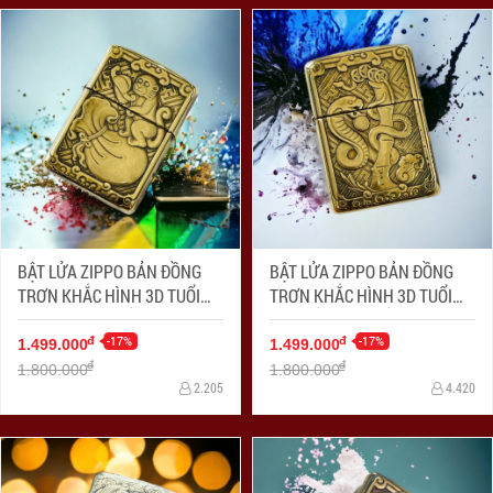
BẬT LỬA ZIPPO BẢN ĐỒNG
BẬT LỬA ZIPPO BẢN ĐỒNG
TRƠN KHẮC HÌNH 3D TUỔI
TRƠN KHẮC HÌNH 3D TUỔI
CON KHỈ SIÊU SẮC NÉT
CON RẮN SIÊU SẮC NÉT
-17%
-17%
đ
đ
1.499.000
1.499.000
đ
đ
1.800.000
1.800.000
2.205
4.420