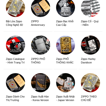
ZIPPO
Zippo Bạc Khối
Zippo Cổ - Quý
Bật Lửa Zippo
Anniversary
Cao Cấp
- Hiếm
Công Nghệ 3D
Edition
Sắc Nét
Zippo Catalogue
ZIPPO PHỔ
Zippo PHỔ
Zippo Harley
- Hình Trang Trí
THÔNG
THÔNG KHẮC
Davidson
Zippo Dành Cho
Zippo Xuất Hàn
Zippo Xuất Nhật
ZIPPO THEO
Thị Trường
- Korea Version
- Japan Version
CHỦ ĐỀ
Châu Á Khắc