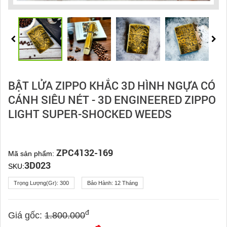
BẬT LỬA ZIPPO KHẮC 3D HÌNH NGỰA CÓ
CÁNH SIÊU NÉT - 3D ENGINEERED ZIPPO
LIGHT SUPER-SHOCKED WEEDS
ZPC4132-169
Mã sản phẩm:
3D023
SKU:
Trọng Lượng(gr):
300
Bảo Hành:
12 Tháng
đ
Giá gốc:
1.800.000