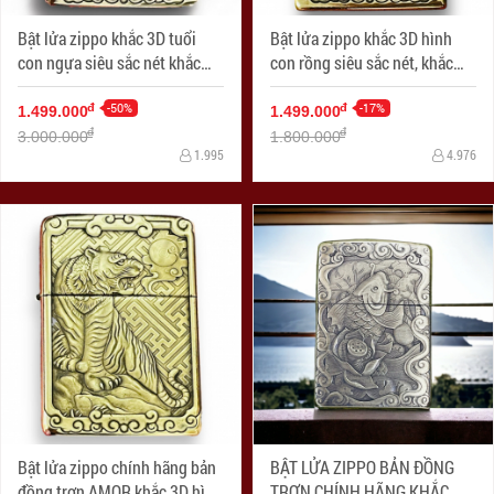
Bật lửa zippo khắc 3D tuổi
Bật lửa zippo khắc 3D hình
con ngựa siêu sắc nét khắc
con rồng siêu sắc nét, khắc
trên bản đồng
trên bản đồng trơn nguyên
-50%
khối
-17%
đ
đ
1.499.000
1.499.000
đ
đ
3.000.000
1.800.000
1.995
4.976
Bật lửa zippo chính hãng bản
BẬT LỬA ZIPPO BẢN ĐỒNG
đồng trơn AMOR khắc 3D hình
TRƠN CHÍNH HÃNG KHẮC