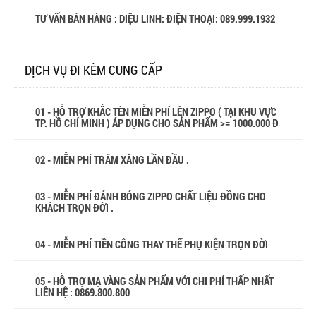
TƯ VẤN BÁN HÀNG : DIỆU LINH: ĐIỆN THOẠI:
089.999.1932
DỊCH VỤ ĐI KÈM CUNG CẤP
01 - HỖ TRỢ KHẮC TÊN MIỄN PHÍ LÊN ZIPPO ( TẠI KHU VỰC
TP. HỒ CHÍ MINH ) ÁP DỤNG CHO SẢN PHẨM >= 1000.000 Đ
02 - MIỄN PHÍ TRÂM XĂNG LẦN ĐẦU .
03 - MIỄN PHÍ ĐÁNH BÓNG ZIPPO CHẤT LIỆU ĐỒNG CHO
KHÁCH TRỌN ĐỜI .
04 - MIỄN PHÍ TIỀN CÔNG THAY THẾ PHỤ KIỆN TRỌN ĐỜI
05 - HỖ TRỢ MẠ VÀNG SẢN PHẨM VỚI CHI PHÍ THẤP NHẤT
LIÊN HỆ : 0869.800.800