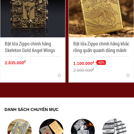
Bật lửa Zippo chính hãng
Bật lửa Zippo chính hãng khắc
Skeleton Gold Angel Wings
rồng quấn quanh dũng mãnh
đ
-45%
đ
2.835.000
1.100.000
đ
2.000.000
DANH SÁCH CHUYÊN MỤC