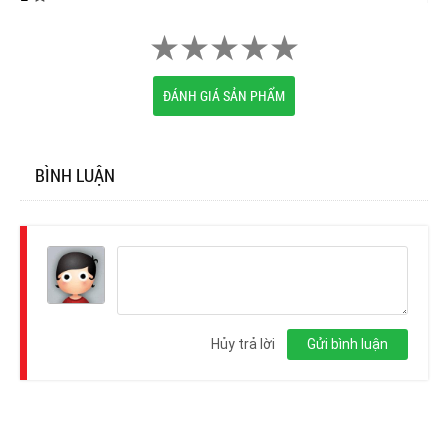
ĐÁNH GIÁ SẢN PHẨM
BÌNH LUẬN
Đăng
nhập
Hủy trả lời
Gửi bình luận