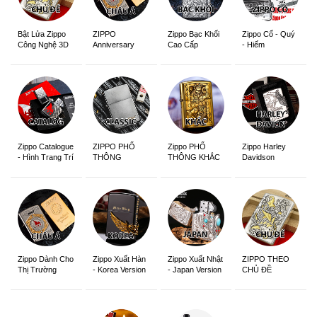
ZIPPO
Zippo Bạc Khối
Zippo Cổ - Quý
Bật Lửa Zippo
Anniversary
Cao Cấp
- Hiếm
Công Nghệ 3D
Edition
Sắc Nét
Zippo Catalogue
ZIPPO PHỔ
Zippo PHỔ
Zippo Harley
- Hình Trang Trí
THÔNG
THÔNG KHẮC
Davidson
Zippo Dành Cho
Zippo Xuất Hàn
Zippo Xuất Nhật
ZIPPO THEO
Thị Trường
- Korea Version
- Japan Version
CHỦ ĐỀ
Châu Á Khắc
Siêu Đẹp