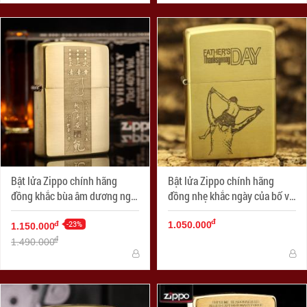
Bật lửa Zippo chính hãng
Bật lửa Zippo chính hãng
đồng khắc bùa âm dương ngũ
đồng nhẹ khắc ngày của bố vô
hành
cùng ý nghĩa
đ
-23%
đ
1.050.000
1.150.000
đ
1.490.000