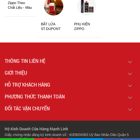
Zippo Theo
Chất Liệu - Màu
Sắc
BẬT LỬA
PHỤ KIỆN
ST.DUPONT
ZIPPO
CHÍNH HÃNG
THÔNG TIN LIÊN HỆ
GIỚI THIỆU
HỖ TRỢ KHÁCH HÀNG
PHƯƠNG THỨC THANH TOÁN
ĐỐI TÁC VẬN CHUYỂN
Hộ Kinh Doanh Cửa Hàng Mạnh Linh
Giấy chứng nhận đăng ký kinh doanh số : 41E8034363 Uỷ Ban Nhân Dân Quận 5
Thành Phố Hồ Chí Minh Cấp Lần Đầu Ngày : 07/02/2018.