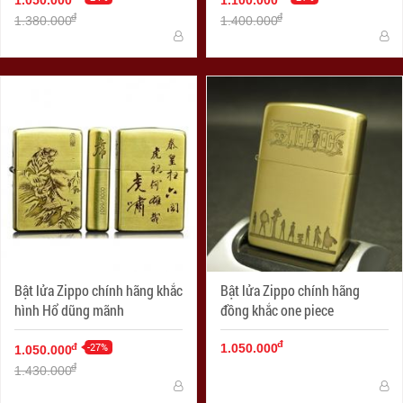
1.050.000
1.100.000
đ
đ
1.380.000
1.400.000
Bật lửa Zippo chính hãng khắc
Bật lửa Zippo chính hãng
hình Hổ dũng mãnh
đồng khắc one piece
đ
-27%
đ
1.050.000
1.050.000
đ
1.430.000