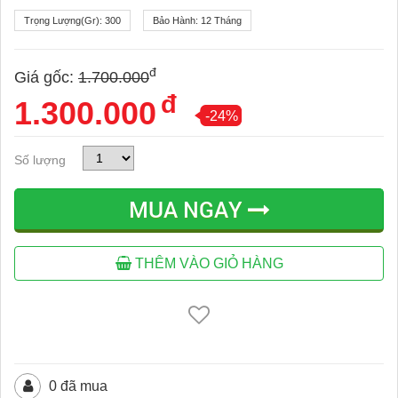
Trọng Lượng(gr):
300
Bảo Hành:
12 Tháng
đ
Giá gốc:
1.700.000
đ
1.300.000
-24%
Số lượng
MUA NGAY
THÊM VÀO GIỎ HÀNG
0 đã mua