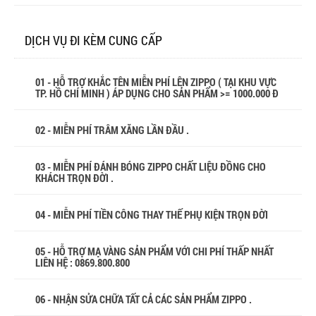
DỊCH VỤ ĐI KÈM CUNG CẤP
01 - HỖ TRỢ KHẮC TÊN MIỄN PHÍ LÊN ZIPPO ( TẠI KHU VỰC
TP. HỒ CHÍ MINH ) ÁP DỤNG CHO SẢN PHẨM >= 1000.000 Đ
02 - MIỄN PHÍ TRÂM XĂNG LẦN ĐẦU .
03 - MIỄN PHÍ ĐÁNH BÓNG ZIPPO CHẤT LIỆU ĐỒNG CHO
KHÁCH TRỌN ĐỜI .
04 - MIỄN PHÍ TIỀN CÔNG THAY THẾ PHỤ KIỆN TRỌN ĐỜI
05 - HỖ TRỢ MẠ VÀNG SẢN PHẨM VỚI CHI PHÍ THẤP NHẤT
LIÊN HỆ : 0869.800.800
06 - NHẬN SỬA CHỮA TẤT CẢ CÁC SẢN PHẨM ZIPPO .