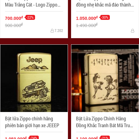
Màu Trắng Cát - Logo Zippo
đồng nhẹ khắc mã đáo thành
SKU 1627ZL- Zippo Slim®
công
Green Matte Zippo Logo
-22%
-30%
đ
đ
700.000
1.050.000
đ
đ
900.000
1.490.000
7.202
Bật lửa Zippo chính hãng
Bật Lửa Zippo Chính Hãng
phiên bản giới hạn xe JEEEP
Đồng Khắc Tranh Bát Mã Truy
Phong
-24%
-21%
đ
đ