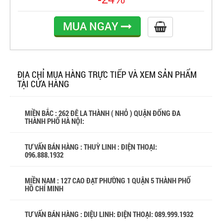
MUA NGAY
ĐỊA CHỈ MUA HÀNG TRỰC TIẾP VÀ XEM SẢN PHẨM
TẠI CỬA HÀNG
MIỀN BẮC : 262 ĐÊ LA THÀNH ( NHỎ ) QUẬN ĐỐNG ĐA
THÀNH PHỐ HÀ NỘI:
TƯ VẤN BÁN HÀNG : THUỲ LINH : ĐIỆN THOẠI:
096.888.1932
MIỀN NAM : 127 CAO ĐẠT PHƯỜNG 1 QUẬN 5 THÀNH PHỐ
HỒ CHÍ MINH
TƯ VẤN BÁN HÀNG : DIỆU LINH: ĐIỆN THOẠI:
089.999.1932