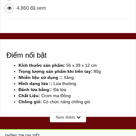
4.860 đã xem
Điểm nổi bật
Kích thước sản phẩm:
56 x 39 x 12 cm
Trọng lượng sản phẩm khi trên tay:
80g
Nhiên liệu sử dụng ::
Xăng
Hình dạng lửa ::
Lừa thường
Đánh lửa bằng::
Đá lửa
Chất Liệu:
Crom mạ Đồng
Chống gió:
Có chức năng chống gió
Sản xuất tại:
Mỹ ( USA)
Xem thêm
THÔNG TIN CHI TIẾT