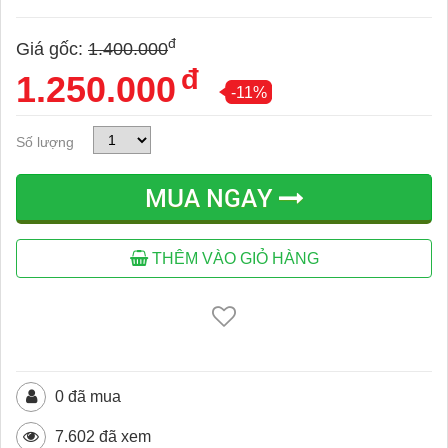
đ
Giá gốc:
1.400.000
đ
1.250.000
-11%
Số lượng
MUA NGAY
THÊM VÀO GIỎ HÀNG
0 đã mua
7.602 đã xem