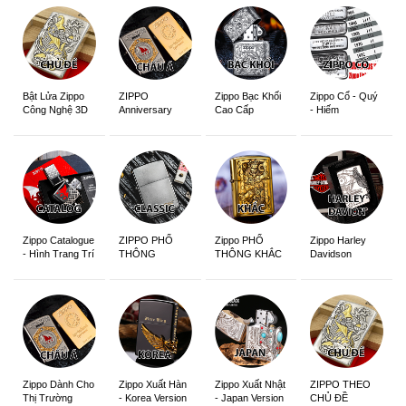
ZIPPO
Zippo Bạc Khối
Zippo Cổ - Quý
Bật Lửa Zippo
Anniversary
Cao Cấp
- Hiếm
Công Nghệ 3D
Edition
Sắc Nét
Zippo Catalogue
ZIPPO PHỔ
Zippo PHỔ
Zippo Harley
- Hình Trang Trí
THÔNG
THÔNG KHẮC
Davidson
Zippo Dành Cho
Zippo Xuất Hàn
Zippo Xuất Nhật
ZIPPO THEO
Thị Trường
- Korea Version
- Japan Version
CHỦ ĐỀ