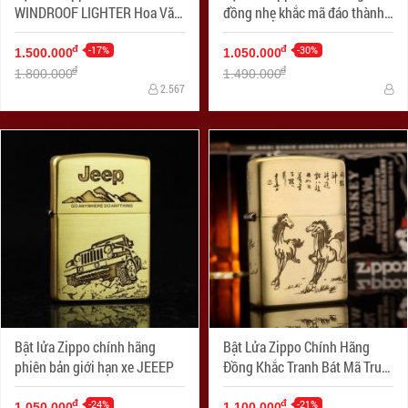
WINDROOF LIGHTER Hoa Văn
đồng nhẹ khắc mã đáo thành
Kẻ Sọc
công
-17%
-30%
đ
đ
1.500.000
1.050.000
đ
đ
1.800.000
1.490.000
2.567
Bật lửa Zippo chính hãng
Bật Lửa Zippo Chính Hãng
phiên bản giới hạn xe JEEEP
Đồng Khắc Tranh Bát Mã Truy
Phong
-24%
-21%
đ
đ
1.050.000
1.100.000