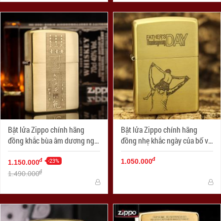
Bật lửa Zippo chính hãng
Bật lửa Zippo chính hãng
đồng khắc bùa âm dương ngũ
đồng nhẹ khắc ngày của bố vô
hành
cùng ý nghĩa
đ
-23%
đ
1.050.000
1.150.000
đ
1.490.000