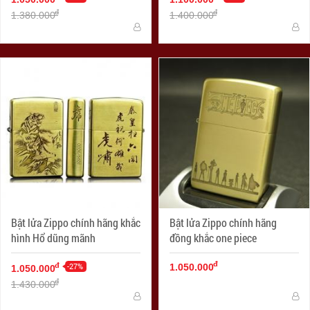
đ
đ
1.380.000
1.400.000
Bật lửa Zippo chính hãng khắc
Bật lửa Zippo chính hãng
hình Hổ dũng mãnh
đồng khắc one piece
đ
-27%
đ
1.050.000
1.050.000
đ
1.430.000