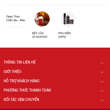
Châu Á Khắc
Siêu Đẹp
Zippo Theo
Chất Liệu - Màu
Sắc
BẬT LỬA
PHỤ KIỆN
ST.DUPONT
ZIPPO
CHÍNH HÃNG
THÔNG TIN LIÊN HỆ
GIỚI THIỆU
HỖ TRỢ KHÁCH HÀNG
PHƯƠNG THỨC THANH TOÁN
ĐỐI TÁC VẬN CHUYỂN