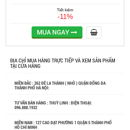
Tiết kiệm
-11%
MUA NGAY
ĐỊA CHỈ MUA HÀNG TRỰC TIẾP VÀ XEM SẢN PHẨM
TẠI CỬA HÀNG
MIỀN BẮC : 262 ĐÊ LA THÀNH ( NHỎ ) QUẬN ĐỐNG ĐA
THÀNH PHỐ HÀ NỘI:
TƯ VẤN BÁN HÀNG : THUỲ LINH : ĐIỆN THOẠI:
096.888.1932
MIỀN NAM : 127 CAO ĐẠT PHƯỜNG 1 QUẬN 5 THÀNH PHỐ
HỒ CHÍ MINH