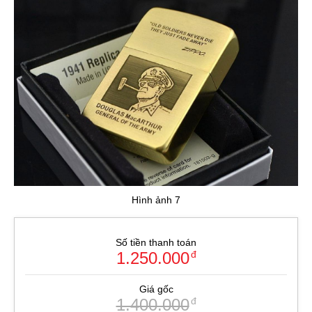
Hình ảnh 7
Số tiền thanh toán
1.250.000
đ
Giá gốc
1.400.000
đ