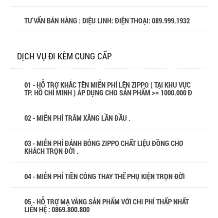
TƯ VẤN BÁN HÀNG : DIỆU LINH: ĐIỆN THOẠI:
089.999.1932
DỊCH VỤ ĐI KÈM CUNG CẤP
01 - HỖ TRỢ KHẮC TÊN MIỄN PHÍ LÊN ZIPPO ( TẠI KHU VỰC
TP. HỒ CHÍ MINH ) ÁP DỤNG CHO SẢN PHẨM >= 1000.000 Đ
02 - MIỄN PHÍ TRÂM XĂNG LẦN ĐẦU .
03 - MIỄN PHÍ ĐÁNH BÓNG ZIPPO CHẤT LIỆU ĐỒNG CHO
KHÁCH TRỌN ĐỜI .
04 - MIỄN PHÍ TIỀN CÔNG THAY THẾ PHỤ KIỆN TRỌN ĐỜI
05 - HỖ TRỢ MẠ VÀNG SẢN PHẨM VỚI CHI PHÍ THẤP NHẤT
LIÊN HỆ : 0869.800.800