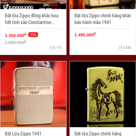
Bật lửa Zippo đồng khắc hoạ
Bật lửa Zippo chính hãng khắc
tiết tinh xảo Constantine
bảo hành mẫu 1941
Phiên bản 1941
đ
-25%
đ
1.490.000
1.350.000
đ
1.800.000
8.115
5.844
Bật Lửa Zippo 1941
Bật lửa Zippo chính hãng