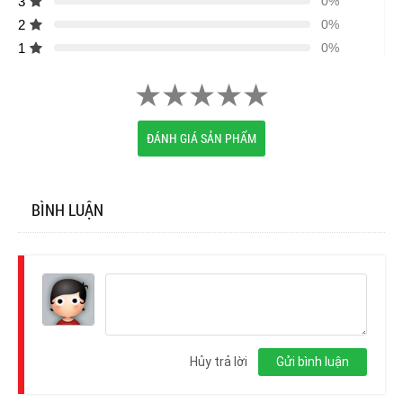
3
0%
2
0%
1
0%
ĐÁNH GIÁ SẢN PHẨM
BÌNH LUẬN
Đăng
nhập
Hủy trả lời
Gửi bình luận