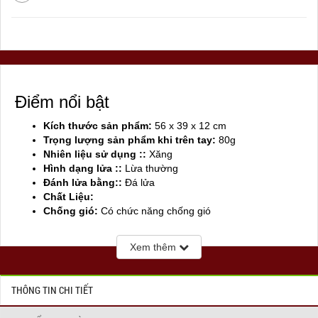
Điểm nổi bật
Kích thước sản phẩm:
56 x 39 x 12 cm
Trọng lượng sản phẩm khi trên tay:
80g
Nhiên liệu sử dụng ::
Xăng
Hình dạng lửa ::
Lừa thường
Đánh lửa bằng::
Đá lửa
Chất Liệu:
Chống gió:
Có chức năng chống gió
Sản xuất tại:
Mỹ ( USA)
Xem thêm
THÔNG TIN CHI TIẾT