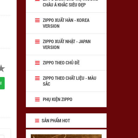
CHÂU Á KHẮC SIÊU ĐẸP
ZIPPO XUẤT HÀN - KOREA
VERSION
ZIPPO XUẤT NHẬT - JAPAN
VERSION
ZIPPO THEO CHỦ ĐỀ
ZIPPO THEO CHẤT LIỆU - MÀU
M
SẮC
PHỤ KIỆN ZIPPO
SẢN PHẨM HOT