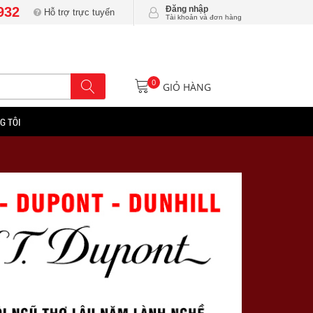
932
Đăng nhập
Hỗ trợ trực tuyến
Tài khoản và đơn hàng
0
GIỎ HÀNG
G TÔI