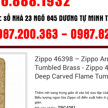
Zippo 46398 – Zippo A
Tumbled Brass - Zippo
Deep Carved Flame Tum
Thêm nét sang trọng giản dị vào bộ sưu tập củ
Biểu tượng ngọn lửa Zippo cổ điển xuất hiện ở g
giản.
ZPC4281
Mã sản phẩm: