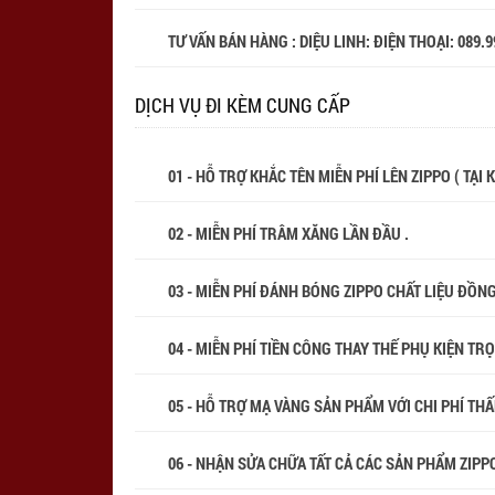
TƯ VẤN BÁN HÀNG : DIỆU LINH: ĐIỆN THOẠI:
089.9
DỊCH VỤ ĐI KÈM CUNG CẤP
01 - HỖ TRỢ KHẮC TÊN MIỄN PHÍ LÊN ZIPPO ( TẠI
02 - MIỄN PHÍ TRÂM XĂNG LẦN ĐẦU .
03 - MIỄN PHÍ ĐÁNH BÓNG ZIPPO CHẤT LIỆU ĐỒN
04 - MIỄN PHÍ TIỀN CÔNG THAY THẾ PHỤ KIỆN TR
05 - HỖ TRỢ MẠ VÀNG SẢN PHẨM VỚI CHI PHÍ THẤP
06 - NHẬN SỬA CHỮA TẤT CẢ CÁC SẢN PHẨM ZIPPO