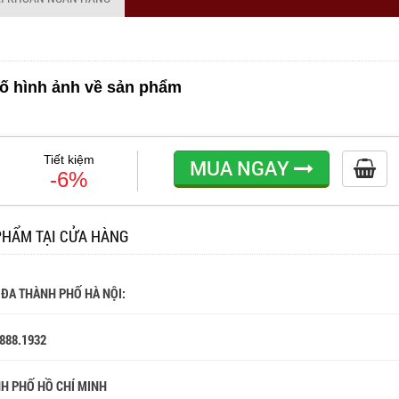
ố hình ảnh về sản phẩm
Tiết kiệm
MUA NGAY
-6%
PHẨM TẠI CỬA HÀNG
 ĐA THÀNH PHỐ HÀ NỘI:
.888.1932
NH PHỐ HỒ CHÍ MINH