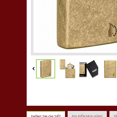
ĐỊA ĐIỂM MUA HÀNG
T
THÔNG TIN CHI TIẾT