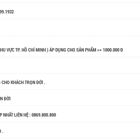
99.1932
 KHU VỰC TP. HỒ CHÍ MINH ) ÁP DỤNG CHO SẢN PHẨM >= 1000.000 Đ
G CHO KHÁCH TRỌN ĐỜI .
ỌN ĐỜI
 NHẤT LIÊN HỆ : 0869.800.800
 .