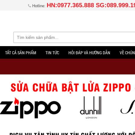
HN:0977.365.888 SG:089.999.1
Hotline:
TẤT CẢ SẢN PHẨM
TIN TỨC
HỎI ĐÁP VÀ HƯỚNG DẪN
VỀ CHÚN