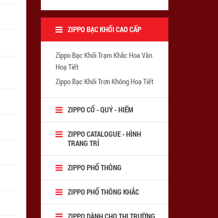
ZIPPO BẠC KHỐI CAO CẤP
Zippo Bạc Khối Trạm Khắc Hoa Văn
Hoạ Tiết
Zippo Bạc Khối Trơn Không Hoạ Tiết
ZIPPO CỔ - QUÝ - HIẾM
ZIPPO CATALOGUE - HÌNH
TRANG TRÍ
ZIPPO PHỔ THÔNG
ZIPPO PHỔ THÔNG KHẮC
ZIPPO DÀNH CHO THỊ TRƯỜNG