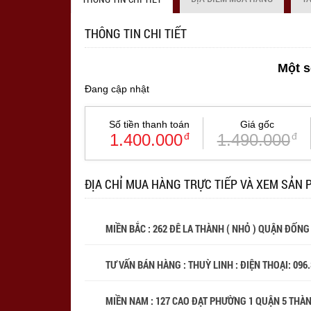
THÔNG TIN CHI TIẾT
Một s
Đang cập nhật
Số tiền thanh toán
Giá gốc
1.400.000
đ
1.490.000
đ
ĐỊA CHỈ MUA HÀNG TRỰC TIẾP VÀ XEM SẢN 
MIỀN BẮC : 262 ĐÊ LA THÀNH ( NHỎ ) QUẬN ĐỐNG
TƯ VẤN BÁN HÀNG : THUỲ LINH : ĐIỆN THOẠI:
096
MIỀN NAM : 127 CAO ĐẠT PHƯỜNG 1 QUẬN 5 THÀ