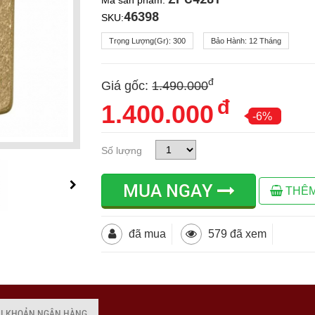
46398
SKU:
Trọng Lượng(gr):
300
Bảo Hành:
12 Tháng
đ
Giá gốc:
1.490.000
đ
1.400.000
-6%
Số lượng
MUA NGAY
THÊM
đã mua
579 đã xem
ÀI KHOẢN NGÂN HÀNG