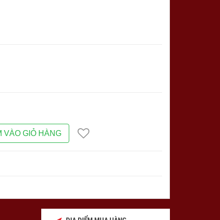
 VÀO GIỎ HÀNG
ĐỊA ĐIỂM MUA HÀNG