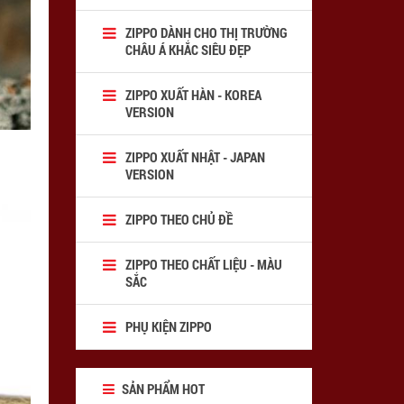
ZIPPO DÀNH CHO THỊ TRƯỜNG
CHÂU Á KHẮC SIÊU ĐẸP
ZIPPO XUẤT HÀN - KOREA
VERSION
ZIPPO XUẤT NHẬT - JAPAN
VERSION
ZIPPO THEO CHỦ ĐỀ
ZIPPO THEO CHẤT LIỆU - MÀU
SẮC
PHỤ KIỆN ZIPPO
SẢN PHẨM HOT