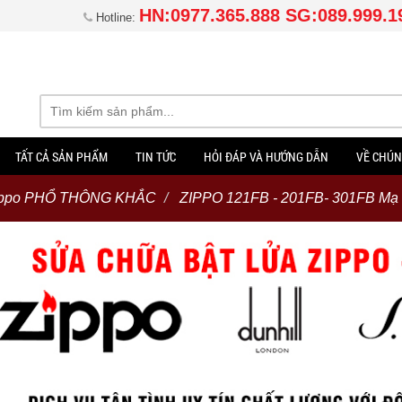
HN:0977.365.888 SG:089.999.1
Hotline:
TẤT CẢ SẢN PHẨM
TIN TỨC
HỎI ĐÁP VÀ HƯỚNG DẪN
VỀ CHÚN
ippo PHỔ THÔNG KHẮC
ZIPPO 121FB - 201FB- 301FB Mạ 