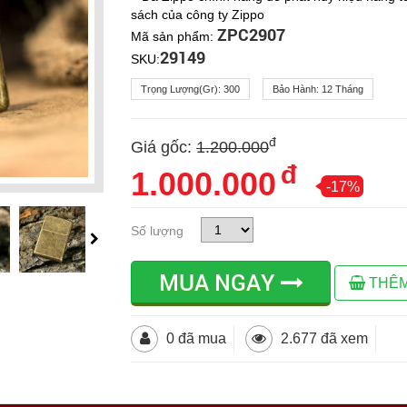
sách của công ty Zippo
ZPC2907
Mã sản phẩm:
29149
SKU:
Trọng Lượng(gr):
300
Bảo Hành:
12 Tháng
đ
Giá gốc:
1.200.000
đ
1.000.000
-17%
Số lượng
MUA NGAY
THÊM
0 đã mua
2.677 đã xem