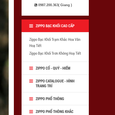
0987.200.363( Giang )
ZIPPO BẠC KHỐI CAO CẤP
Zippo Bạc Khối Trạm Khắc Hoa Văn
Hoạ Tiết
Zippo Bạc Khối Trơn Không Hoạ Tiết
ZIPPO CỔ - QUÝ - HIẾM
ZIPPO CATALOGUE - HÌNH
TRANG TRÍ
ZIPPO PHỔ THÔNG
ZIPPO PHỔ THÔNG KHẮC