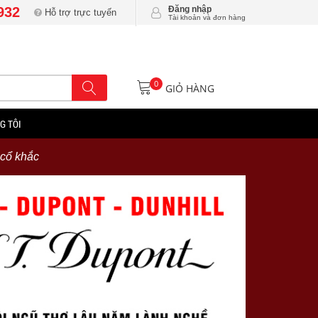
932
Đăng nhập
Hỗ trợ trực tuyến
Tài khoản và đơn hàng
0
GIỎ HÀNG
G TÔI
cổ khắc