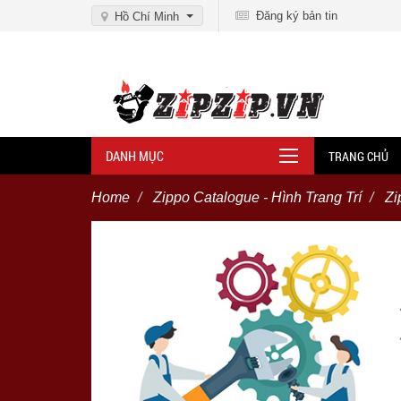
Đăng ký bản tin
Hồ Chí Minh
DANH MỤC
TRANG CHỦ
Home
Zippo Catalogue - Hình Trang Trí
Z