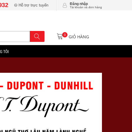
932
Đăng nhập
Hỗ trợ trực tuyến
Tài khoản và đơn hàng
0
GIỎ HÀNG
G TÔI