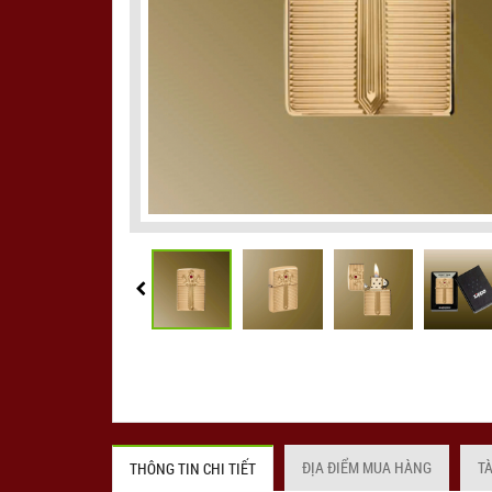
ĐỊA ĐIỂM MUA HÀNG
T
THÔNG TIN CHI TIẾT