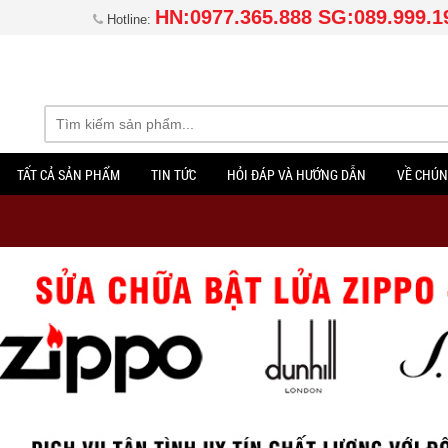
HN:0977.365.888 SG:089.999.1
Hotline:
TẤT CẢ SẢN PHẨM
TIN TỨC
HỎI ĐÁP VÀ HƯỚNG DẪN
VỀ CHÚN