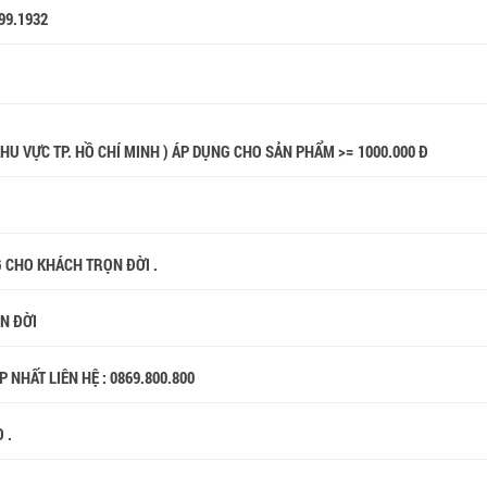
99.1932
 KHU VỰC TP. HỒ CHÍ MINH ) ÁP DỤNG CHO SẢN PHẨM >= 1000.000 Đ
G CHO KHÁCH TRỌN ĐỜI .
ỌN ĐỜI
 NHẤT LIÊN HỆ : 0869.800.800
 .