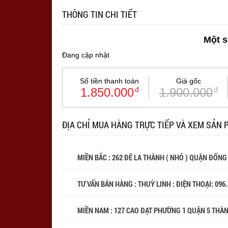
THÔNG TIN CHI TIẾT
Một s
Đang cập nhật
Số tiền thanh toán
Giá gốc
1.850.000
đ
1.900.000
đ
ĐỊA CHỈ MUA HÀNG TRỰC TIẾP VÀ XEM SẢN 
MIỀN BẮC : 262 ĐÊ LA THÀNH ( NHỎ ) QUẬN ĐỐNG
TƯ VẤN BÁN HÀNG : THUỲ LINH : ĐIỆN THOẠI:
096
MIỀN NAM : 127 CAO ĐẠT PHƯỜNG 1 QUẬN 5 THÀ