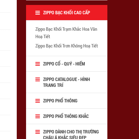
ZIPPO BẠC KHỐI CAO CẤP
Zippo Bạc Khối Trạm Khắc Hoa Văn
Hoạ Tiết
Zippo Bạc Khối Trơn Không Hoạ Tiết
ZIPPO CỔ - QUÝ - HIẾM
ZIPPO CATALOGUE - HÌNH
TRANG TRÍ
ZIPPO PHỔ THÔNG
ZIPPO PHỔ THÔNG KHẮC
ZIPPO DÀNH CHO THỊ TRƯỜNG
CHÂU Á KHẮC SIÊU ĐẸP