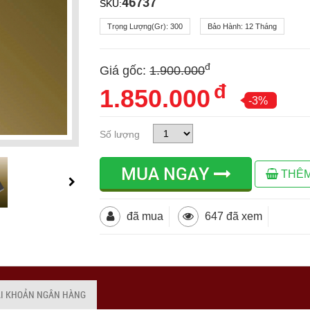
46737
SKU:
Trọng Lượng(gr):
300
Bảo Hành:
12 Tháng
đ
Giá gốc:
1.900.000
đ
1.850.000
-3%
Số lượng
MUA NGAY
THÊM
đã mua
647 đã xem
ÀI KHOẢN NGÂN HÀNG