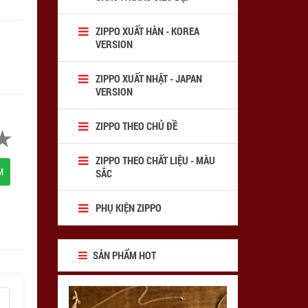
ZIPPO XUẤT HÀN - KOREA
VERSION
ZIPPO XUẤT NHẬT - JAPAN
VERSION
ZIPPO THEO CHỦ ĐỀ
ZIPPO THEO CHẤT LIỆU - MÀU
M
SẮC
PHỤ KIỆN ZIPPO
SẢN PHẨM HOT