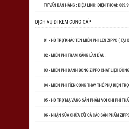
TƯ VẤN BÁN HÀNG : DIỆU LINH: ĐIỆN THOẠI:
089.9
DỊCH VỤ ĐI KÈM CUNG CẤP
01 - HỖ TRỢ KHẮC TÊN MIỄN PHÍ LÊN ZIPPO ( TẠI
02 - MIỄN PHÍ TRÂM XĂNG LẦN ĐẦU .
03 - MIỄN PHÍ ĐÁNH BÓNG ZIPPO CHẤT LIỆU ĐỒN
04 - MIỄN PHÍ TIỀN CÔNG THAY THẾ PHỤ KIỆN TR
05 - HỖ TRỢ MẠ VÀNG SẢN PHẨM VỚI CHI PHÍ THẤP
06 - NHẬN SỬA CHỮA TẤT CẢ CÁC SẢN PHẨM ZIPPO