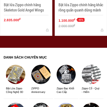
Bật lửa Zippo chính hãng
Bật lửa Zippo chính hãng khắc
Skeleton Gold Angel Wings
rồng quấn quanh dũng mãnh
đ
-45%
đ
2.835.000
1.100.000
đ
2.000.000
DANH SÁCH CHUYÊN MỤC
ZIPPO
Zippo Bạc Khối
Zippo Cổ - Quý
Bật Lửa Zippo
Anniversary
Cao Cấp
- Hiếm
Công Nghệ 3D
Edition
Sắc Nét