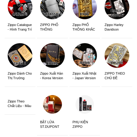
Zippo Catalogue
ZIPPO PHỔ
Zippo PHỔ
Zippo Harley
- Hình Trang Trí
THÔNG
THÔNG KHẮC
Davidson
Zippo Dành Cho
Zippo Xuất Hàn
Zippo Xuất Nhật
ZIPPO THEO
Thị Trường
- Korea Version
- Japan Version
CHỦ ĐỀ
Châu Á Khắc
Siêu Đẹp
Zippo Theo
Chất Liệu - Màu
Sắc
BẬT LỬA
PHỤ KIỆN
ST.DUPONT
ZIPPO
CHÍNH HÃNG