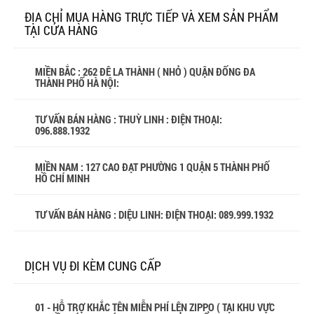
ĐỊA CHỈ MUA HÀNG TRỰC TIẾP VÀ XEM SẢN PHẨM
TẠI CỬA HÀNG
MIỀN BẮC : 262 ĐÊ LA THÀNH ( NHỎ ) QUẬN ĐỐNG ĐA
THÀNH PHỐ HÀ NỘI:
TƯ VẤN BÁN HÀNG : THUỲ LINH : ĐIỆN THOẠI:
096.888.1932
MIỀN NAM : 127 CAO ĐẠT PHƯỜNG 1 QUẬN 5 THÀNH PHỐ
HỒ CHÍ MINH
TƯ VẤN BÁN HÀNG : DIỆU LINH: ĐIỆN THOẠI:
089.999.1932
DỊCH VỤ ĐI KÈM CUNG CẤP
01 - HỖ TRỢ KHẮC TÊN MIỄN PHÍ LÊN ZIPPO ( TẠI KHU VỰC