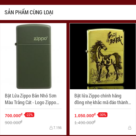
SẢN PHẨM CÙNG LOẠI
Bật Lửa Zippo Bản Nhỏ Sơn
Bật lửa Zippo chính hãng
Màu Trắng Cát - Logo Zippo
đồng nhẹ khắc mã đáo thành
SKU 1627ZL- Zippo Slim®
công
Green Matte Zippo Logo
-22%
-30%
đ
đ
700.000
1.050.000
đ
đ
900.000
1.490.000
7.196