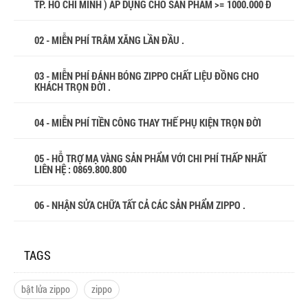
TP. HỒ CHÍ MINH ) ÁP DỤNG CHO SẢN PHẨM >= 1000.000 Đ
02 - MIỄN PHÍ TRÂM XĂNG LẦN ĐẦU .
03 - MIỄN PHÍ ĐÁNH BÓNG ZIPPO CHẤT LIỆU ĐỒNG CHO
KHÁCH TRỌN ĐỜI .
04 - MIỄN PHÍ TIỀN CÔNG THAY THẾ PHỤ KIỆN TRỌN ĐỜI
05 - HỖ TRỢ MẠ VÀNG SẢN PHẨM VỚI CHI PHÍ THẤP NHẤT
LIÊN HỆ : 0869.800.800
06 - NHẬN SỬA CHỮA TẤT CẢ CÁC SẢN PHẨM ZIPPO .
TAGS
bật lửa zippo
zippo