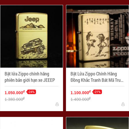
Bật lửa Zippo chính hãng
Bật Lửa Zippo Chính Hãng
phiên bản giới hạn xe JEEEP
Đồng Khắc Tranh Bát Mã Truy
Phong
-24%
-21%
đ
đ
1.050.000
1.100.000
đ
đ
1.380.000
1.400.000