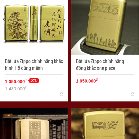
Bật lửa Zippo chính hãng khắc
Bật lửa Zippo chính hãng
hình Hổ dũng mãnh
đồng khắc one piece
đ
-27%
đ
1.050.000
1.050.000
đ
1.430.000