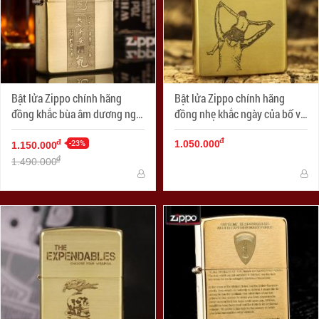
Bật lửa Zippo chính hãng
Bật lửa Zippo chính hãng
đồng khắc bùa âm dương ngũ
đồng nhẹ khắc ngày của bố vô
hành
cùng ý nghĩa
đ
-23%
đ
1.050.000
1.150.000
đ
1.490.000