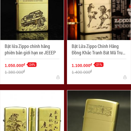
Bật lửa Zippo chính hãng
Bật Lửa Zippo Chính Hãng
phiên bản giới hạn xe JEEEP
Đồng Khắc Tranh Bát Mã Truy
Phong
-24%
-21%
đ
đ
1.050.000
1.100.000
đ
đ
1.380.000
1.400.000