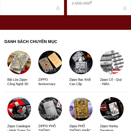
đ
2.000.000
DANH SÁCH CHUYÊN MỤC
ZIPPO
Zippo Bạc Khối
Zippo Cổ - Quý
Bật Lửa Zippo
Anniversary
Cao Cấp
- Hiếm
Công Nghệ 3D
Edition
Sắc Nét
Zippo Catalogue
ZIPPO PHỔ
Zippo PHỔ
Zippo Harley
- Hình Trang Trí
THÔNG
THÔNG KHẮC
Davidson