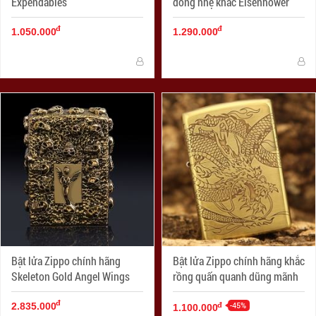
Expendables
đồng nhẹ khắc Eisenhower
đ
đ
1.050.000
1.290.000
Bật lửa Zippo chính hãng
Bật lửa Zippo chính hãng khắc
Skeleton Gold Angel Wings
rồng quấn quanh dũng mãnh
đ
-45%
đ
2.835.000
1.100.000