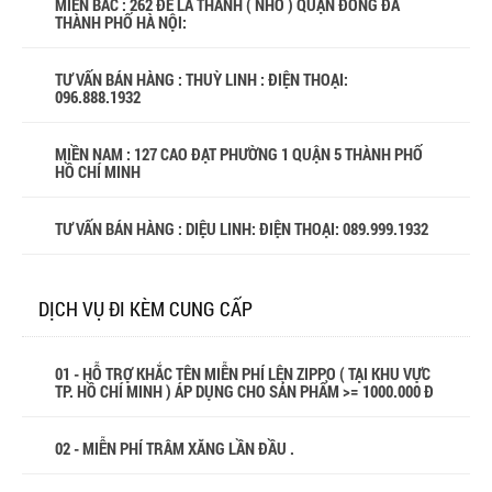
MIỀN BẮC : 262 ĐÊ LA THÀNH ( NHỎ ) QUẬN ĐỐNG ĐA
THÀNH PHỐ HÀ NỘI:
TƯ VẤN BÁN HÀNG : THUỲ LINH : ĐIỆN THOẠI:
096.888.1932
MIỀN NAM : 127 CAO ĐẠT PHƯỜNG 1 QUẬN 5 THÀNH PHỐ
HỒ CHÍ MINH
TƯ VẤN BÁN HÀNG : DIỆU LINH: ĐIỆN THOẠI:
089.999.1932
DỊCH VỤ ĐI KÈM CUNG CẤP
01 - HỖ TRỢ KHẮC TÊN MIỄN PHÍ LÊN ZIPPO ( TẠI KHU VỰC
TP. HỒ CHÍ MINH ) ÁP DỤNG CHO SẢN PHẨM >= 1000.000 Đ
02 - MIỄN PHÍ TRÂM XĂNG LẦN ĐẦU .