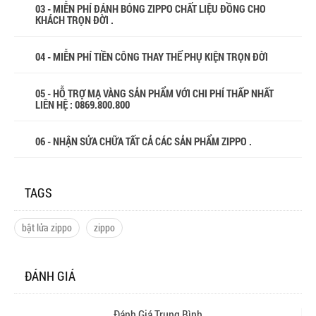
03 - MIỄN PHÍ ĐÁNH BÓNG ZIPPO CHẤT LIỆU ĐỒNG CHO
KHÁCH TRỌN ĐỜI .
04 - MIỄN PHÍ TIỀN CÔNG THAY THẾ PHỤ KIỆN TRỌN ĐỜI
05 - HỖ TRỢ MẠ VÀNG SẢN PHẨM VỚI CHI PHÍ THẤP NHẤT
LIÊN HỆ : 0869.800.800
06 - NHẬN SỬA CHỮA TẤT CẢ CÁC SẢN PHẨM ZIPPO .
TAGS
bật lửa zippo
zippo
ĐÁNH GIÁ
Đánh Giá Trung Bình