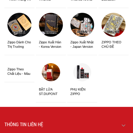
Zippo Dành Cho
Zippo Xuất Hàn
Zippo Xuất Nhật
ZIPPO THEO
Thị Trường
- Korea Version
- Japan Version
CHỦ ĐỀ
Châu Á Khắc
Siêu Đẹp
Zippo Theo
Chất Liệu - Màu
Sắc
BẬT LỬA
PHỤ KIỆN
ST.DUPONT
ZIPPO
CHÍNH HÃNG
THÔNG TIN LIÊN HỆ