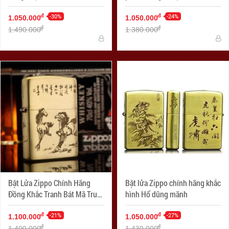
công
-30%
-24%
đ
đ
1.050.000
1.050.000
đ
đ
1.490.000
1.380.000
Bật Lửa Zippo Chính Hãng
Bật lửa Zippo chính hãng khắc
Đồng Khắc Tranh Bát Mã Truy
hình Hổ dũng mãnh
Phong
-21%
-27%
đ
đ
1.100.000
1.050.000
đ
đ
1.400.000
1.430.000