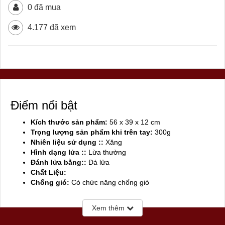
0 đã mua
4.177 đã xem
Điểm nổi bật
Kích thước sản phẩm:
56 x 39 x 12 cm
Trọng lượng sản phẩm khi trên tay:
300g
Nhiên liệu sử dụng ::
Xăng
Hình dạng lửa ::
Lừa thường
Đánh lửa bằng::
Đá lửa
Chất Liệu:
Chống gió:
Có chức năng chống gió
Sản xuất tại:
Mỹ ( USA)
Xem thêm