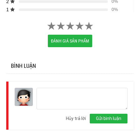
2
0%
1
0%
ĐÁNH GIÁ SẢN PHẨM
BÌNH LUẬN
Đăng
nhập
Hủy trả lời
Gửi bình luận