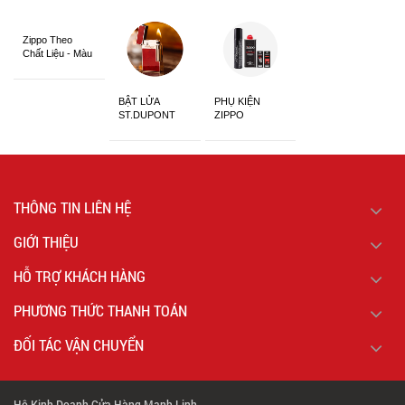
Zippo Theo
Chất Liệu - Màu
Sắc
BẬT LỬA
PHỤ KIỆN
ST.DUPONT
ZIPPO
CHÍNH HÃNG
THÔNG TIN LIÊN HỆ
GIỚI THIỆU
HỖ TRỢ KHÁCH HÀNG
PHƯƠNG THỨC THANH TOÁN
ĐỐI TÁC VẬN CHUYỂN
Hộ Kinh Doanh Cửa Hàng Mạnh Linh