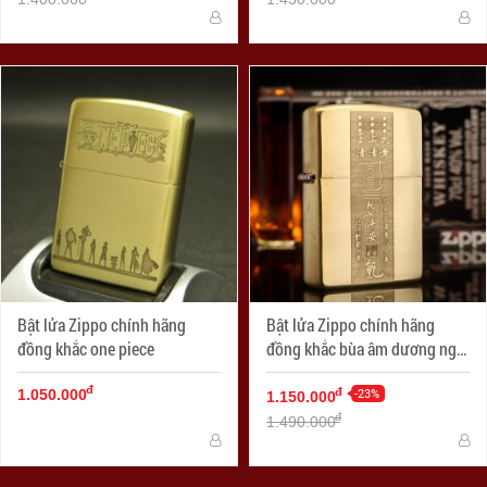
Bật lửa Zippo chính hãng
Bật lửa Zippo chính hãng
đồng khắc one piece
đồng khắc bùa âm dương ngũ
hành
đ
-23%
đ
1.050.000
1.150.000
đ
1.490.000