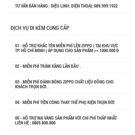
TƯ VẤN BÁN HÀNG : DIỆU LINH: ĐIỆN THOẠI:
089.999.1932
DỊCH VỤ ĐI KÈM CUNG CẤP
01 - HỖ TRỢ KHẮC TÊN MIỄN PHÍ LÊN ZIPPO ( TẠI KHU VỰC
TP. HỒ CHÍ MINH ) ÁP DỤNG CHO SẢN PHẨM >= 1000.000 Đ
02 - MIỄN PHÍ TRÂM XĂNG LẦN ĐẦU .
03 - MIỄN PHÍ ĐÁNH BÓNG ZIPPO CHẤT LIỆU ĐỒNG CHO
KHÁCH TRỌN ĐỜI .
04 - MIỄN PHÍ TIỀN CÔNG THAY THẾ PHỤ KIỆN TRỌN ĐỜI
05 - HỖ TRỢ MẠ VÀNG SẢN PHẨM VỚI CHI PHÍ THẤP NHẤT
LIÊN HỆ : 0869.800.800