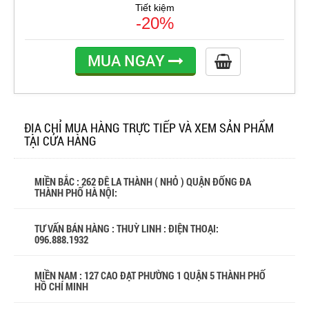
Tiết kiệm
-20%
MUA NGAY
ĐỊA CHỈ MUA HÀNG TRỰC TIẾP VÀ XEM SẢN PHẨM
TẠI CỬA HÀNG
MIỀN BẮC : 262 ĐÊ LA THÀNH ( NHỎ ) QUẬN ĐỐNG ĐA
THÀNH PHỐ HÀ NỘI:
TƯ VẤN BÁN HÀNG : THUỲ LINH : ĐIỆN THOẠI:
096.888.1932
MIỀN NAM : 127 CAO ĐẠT PHƯỜNG 1 QUẬN 5 THÀNH PHỐ
HỒ CHÍ MINH