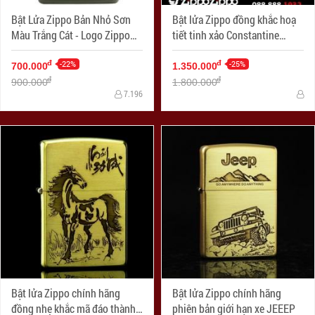
Bật Lửa Zippo Bản Nhỏ Sơn
Bật lửa Zippo đồng khắc hoạ
Màu Trắng Cát - Logo Zippo
tiết tinh xảo Constantine
SKU 1627ZL- Zippo Slim®
Phiên bản 1941
Green Matte Zippo Logo
-22%
-25%
đ
đ
700.000
1.350.000
đ
đ
900.000
1.800.000
7.196
Bật lửa Zippo chính hãng
Bật lửa Zippo chính hãng
đồng nhẹ khắc mã đáo thành
phiên bản giới hạn xe JEEEP