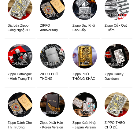
ZIPPO
Zippo Bạc Khối
Zippo Cổ - Quý
Bật Lửa Zippo
Anniversary
Cao Cấp
- Hiếm
Công Nghệ 3D
Edition
Sắc Nét
Zippo Catalogue
ZIPPO PHỔ
Zippo PHỔ
Zippo Harley
- Hình Trang Trí
THÔNG
THÔNG KHẮC
Davidson
Zippo Dành Cho
Zippo Xuất Hàn
Zippo Xuất Nhật
ZIPPO THEO
Thị Trường
- Korea Version
- Japan Version
CHỦ ĐỀ
Châu Á Khắc
Siêu Đẹp