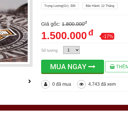
Trọng Lượng(gr):
300
Bảo Hành:
12 Tháng
đ
Giá gốc:
1.800.000
đ
1.500.000
-17%
Số lượng
MUA NGAY
THÊM
0 đã mua
4.743 đã xem