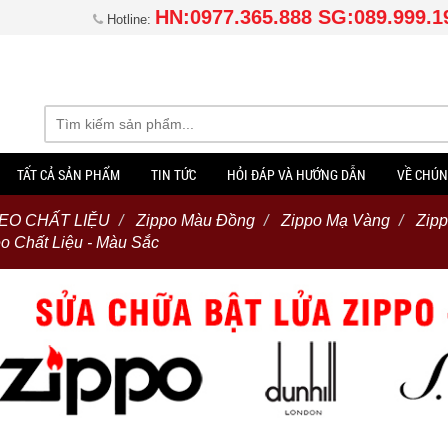
HN:0977.365.888 SG:089.999.1
Hotline:
TẤT CẢ SẢN PHẨM
TIN TỨC
HỎI ĐÁP VÀ HƯỚNG DẪN
VỀ CHÚN
EO CHẤT LIỆU
Zippo Màu Đồng
Zippo Mạ Vàng
Zipp
o Chất Liệu - Màu Sắc