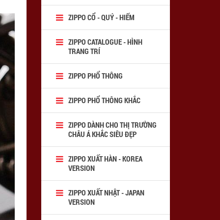
ZIPPO CỔ - QUÝ - HIẾM
ZIPPO CATALOGUE - HÌNH
TRANG TRÍ
ZIPPO PHỔ THÔNG
ZIPPO PHỔ THÔNG KHẮC
ZIPPO DÀNH CHO THỊ TRƯỜNG
CHÂU Á KHẮC SIÊU ĐẸP
ZIPPO XUẤT HÀN - KOREA
VERSION
ZIPPO XUẤT NHẬT - JAPAN
VERSION