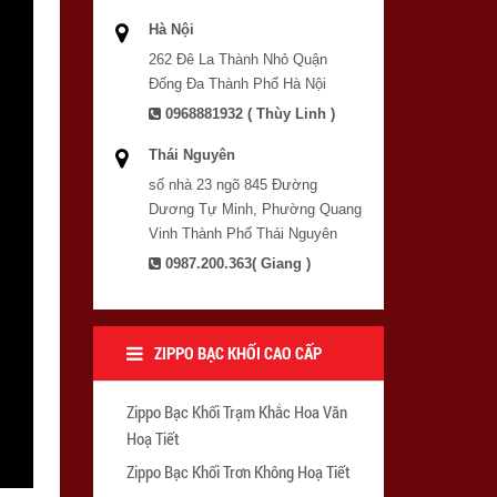
Hà Nội
262 Đê La Thành Nhỏ Quận
Đống Đa Thành Phố Hà Nội
0968881932 ( Thùy Linh )
Thái Nguyên
số nhà 23 ngõ 845 Đường
Dương Tự Minh, Phường Quang
Vinh Thành Phố Thái Nguyên
0987.200.363( Giang )
ZIPPO BẠC KHỐI CAO CẤP
Zippo Bạc Khối Trạm Khắc Hoa Văn
Hoạ Tiết
Zippo Bạc Khối Trơn Không Hoạ Tiết