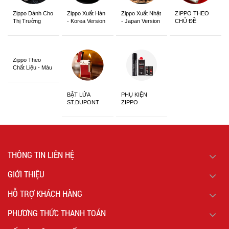
Zippo Dành Cho
Zippo Xuất Hàn
Zippo Xuất Nhật
ZIPPO THEO
Thị Trường
- Korea Version
- Japan Version
CHỦ ĐỀ
Châu Á Khắc
Siêu Đẹp
Zippo Theo
Chất Liệu - Màu
Sắc
BẬT LỬA
PHỤ KIỆN
ST.DUPONT
ZIPPO
CHÍNH HÃNG
THÔNG TIN LIÊN HỆ
GIỚI THIỆU
HỖ TRỢ KHÁCH HÀNG
PHƯƠNG THỨC THANH TOÁN