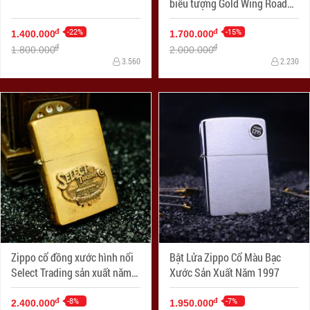
biểu tượng Gold Wing Road
Riders
-22%
-15%
đ
đ
1.400.000
1.700.000
đ
đ
1.800.000
2.000.000
3.560
2.230
Zippo cổ đồng xước hình nổi
Bật Lửa Zippo Cổ Màu Bạc
Select Trading sản xuất năm
Xước Sản Xuất Năm 1997
X-1994
-8%
-7%
đ
đ
2.400.000
1.950.000