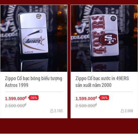
Zippo Cổ bạc bóng biểu tượng
Zippo Cổ bạc xước in 49ERS
Astros 1999
sản xuất năm 2000
-36%
-36%
đ
đ
1.599.000
1.599.000
đ
đ
2.500.000
2.500.000
2.103
2.068