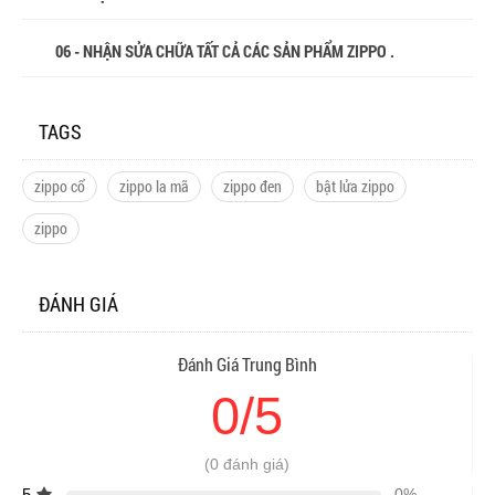
06 - NHẬN SỬA CHỮA TẤT CẢ CÁC SẢN PHẨM ZIPPO .
TAGS
zippo cổ
zippo la mã
zippo đen
bật lửa zippo
zippo
ĐÁNH GIÁ
Đánh Giá Trung Bình
0/5
(0 đánh giá)
5
0%