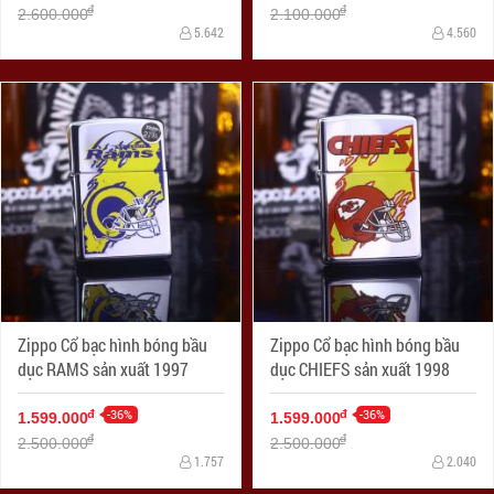
đ
đ
2.600.000
2.100.000
5.642
4.560
Zippo Cổ bạc hình bóng bầu
Zippo Cổ bạc hình bóng bầu
dục RAMS sản xuất 1997
dục CHIEFS sản xuất 1998
-36%
-36%
đ
đ
1.599.000
1.599.000
đ
đ
2.500.000
2.500.000
1.757
2.040