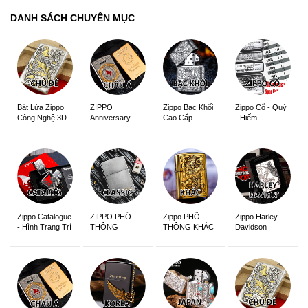
DANH SÁCH CHUYÊN MỤC
ZIPPO
Zippo Bạc Khối
Zippo Cổ - Quý
Bật Lửa Zippo
Anniversary
Cao Cấp
- Hiếm
Công Nghệ 3D
Edition
Sắc Nét
Zippo Catalogue
ZIPPO PHỔ
Zippo PHỔ
Zippo Harley
- Hình Trang Trí
THÔNG
THÔNG KHẮC
Davidson