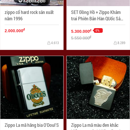
zippo cổ hard rock sản xuất
SET Đồng Hồ + ZIppo Khảm
năm 1996
trai Phiên Bản Hàn QUốc Sản
Xuất Năm 2006
đ
-5%
đ
2.000.000
5.300.000
đ
5.550.000
4.613
8.289
Zippo La mã hãng bia O'Doul'S
Zippo La mã màu đen khắc