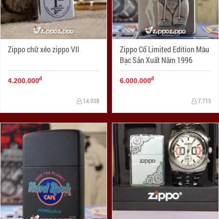
Zippo chữ xéo zippo VII
Zippo Cổ Limited Edition Màu
Bạc Sản Xuất Năm 1996
đ
đ
4.200.000
6.000.000
14.038
7.715