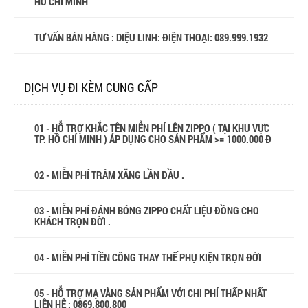
HỒ CHÍ MINH
TƯ VẤN BÁN HÀNG : DIỆU LINH: ĐIỆN THOẠI:
089.999.1932
DỊCH VỤ ĐI KÈM CUNG CẤP
01 - HỖ TRỢ KHẮC TÊN MIỄN PHÍ LÊN ZIPPO ( TẠI KHU VỰC
TP. HỒ CHÍ MINH ) ÁP DỤNG CHO SẢN PHẨM >= 1000.000 Đ
02 - MIỄN PHÍ TRÂM XĂNG LẦN ĐẦU .
03 - MIỄN PHÍ ĐÁNH BÓNG ZIPPO CHẤT LIỆU ĐỒNG CHO
KHÁCH TRỌN ĐỜI .
04 - MIỄN PHÍ TIỀN CÔNG THAY THẾ PHỤ KIỆN TRỌN ĐỜI
05 - HỖ TRỢ MẠ VÀNG SẢN PHẨM VỚI CHI PHÍ THẤP NHẤT
LIÊN HỆ : 0869.800.800