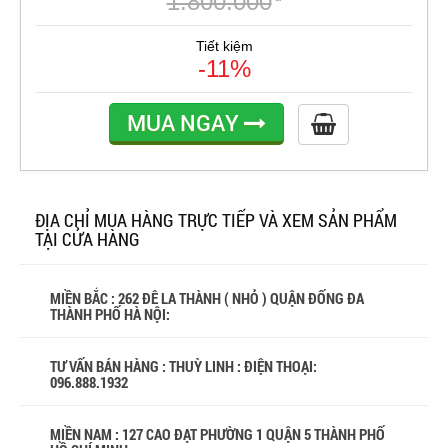
1.800.000
Tiết kiệm
-11%
MUA NGAY
ĐỊA CHỈ MUA HÀNG TRỰC TIẾP VÀ XEM SẢN PHẨM
TẠI CỬA HÀNG
MIỀN BẮC : 262 ĐÊ LA THÀNH ( NHỎ ) QUẬN ĐỐNG ĐA
THÀNH PHỐ HÀ NỘI:
TƯ VẤN BÁN HÀNG : THUỲ LINH : ĐIỆN THOẠI:
096.888.1932
MIỀN NAM : 127 CAO ĐẠT PHƯỜNG 1 QUẬN 5 THÀNH PHỐ