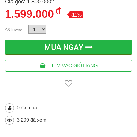
Giá gốc:
1.800.000
đ
1.599.000
-11%
Số lượng
MUA NGAY
THÊM VÀO GIỎ HÀNG
0 đã mua
3.209 đã xem