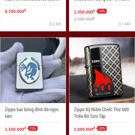
Fleu-De-Lis
Cổ
đ
-10%
đ
5.700.000
1.350.000
đ
1.500.000
2.523
1.644
Zippo bạc bóng đính đá ngọc
Zippo Kỷ Niêm Chiếc Thứ 600
lam
Triệu Bộ Sưu Tập
-15%
-20%
đ
đ
1.100.000
1.600.000
đ
đ