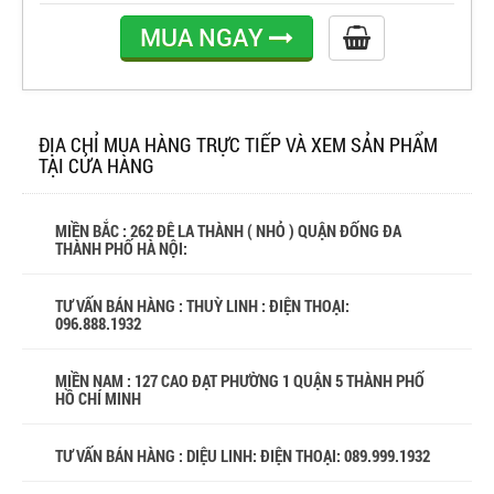
MUA NGAY
ĐỊA CHỈ MUA HÀNG TRỰC TIẾP VÀ XEM SẢN PHẨM
TẠI CỬA HÀNG
MIỀN BẮC : 262 ĐÊ LA THÀNH ( NHỎ ) QUẬN ĐỐNG ĐA
THÀNH PHỐ HÀ NỘI:
TƯ VẤN BÁN HÀNG : THUỲ LINH : ĐIỆN THOẠI:
096.888.1932
MIỀN NAM : 127 CAO ĐẠT PHƯỜNG 1 QUẬN 5 THÀNH PHỐ
HỒ CHÍ MINH
TƯ VẤN BÁN HÀNG : DIỆU LINH: ĐIỆN THOẠI:
089.999.1932