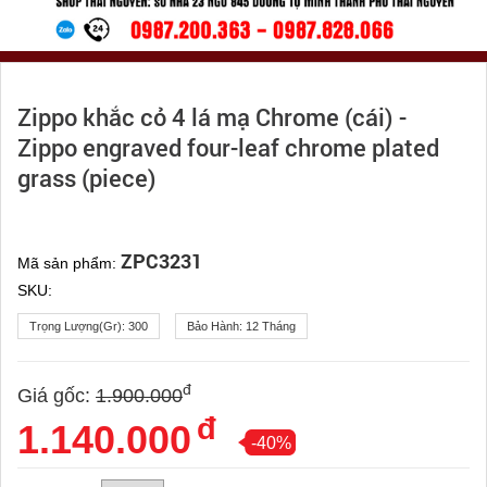
Zippo khắc cỏ 4 lá mạ Chrome (cái) -
Zippo engraved four-leaf chrome plated
grass (piece)
ZPC3231
Mã sản phẩm:
SKU:
Trọng Lượng(gr):
300
Bảo Hành:
12 Tháng
đ
Giá gốc:
1.900.000
đ
1.140.000
-40%