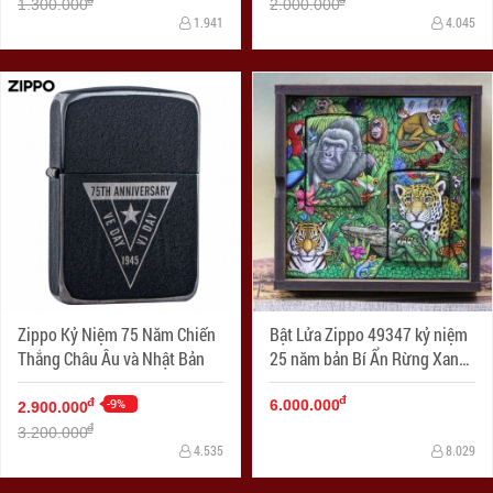
1.300.000
2.000.000
1.941
4.045
Zippo Kỷ Niệm 75 Năm Chiến
Bật Lửa Zippo 49347 kỷ niệm
Thắng Châu Âu và Nhật Bản
25 năm bản Bí Ẩn Rừng Xanh
1995 ra đời
đ
-9%
đ
6.000.000
2.900.000
đ
3.200.000
4.535
8.029