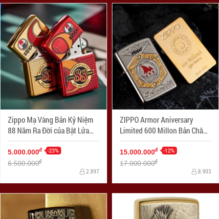
Zippo Mạ Vàng Bản Kỷ Niệm
ZIPPO Armor Aniversary
88 Năm Ra Đời của Bật Lửa
Limited 600 Millon Bản Châu
Zippo
Á
-23%
-12%
đ
đ
5.000.000
15.000.000
đ
đ
6.500.000
17.000.000
2.897
8.903