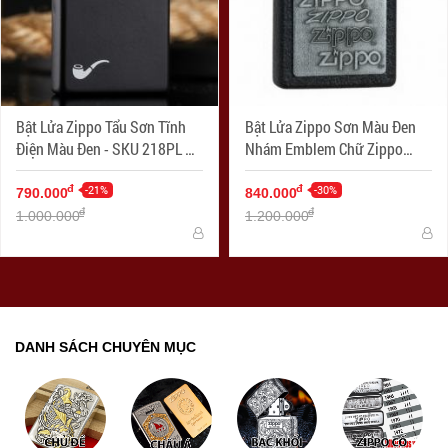
Bật Lửa Zippo Tẩu Sơn Tĩnh
Bật Lửa Zippo Sơn Màu Đen
Điện Màu Đen - SKU 218PL –
Nhám Emblem Chữ Zippo
Zippo Black Matte Pipe
Trắng- Logo Zippo SKU 363 –
-21%
Zippo Pewter Emblem Black
-30%
đ
đ
790.000
840.000
Crackle
đ
đ
1.000.000
1.200.000
DANH SÁCH CHUYÊN MỤC