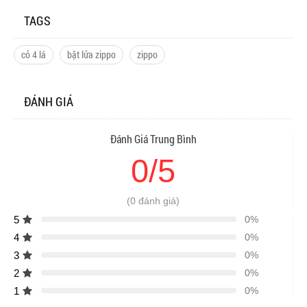
TAGS
cỏ 4 lá
bật lửa zippo
zippo
ĐÁNH GIÁ
Đánh Giá Trung Bình
0/5
(0 đánh giá)
5
0%
4
0%
3
0%
2
0%
1
0%