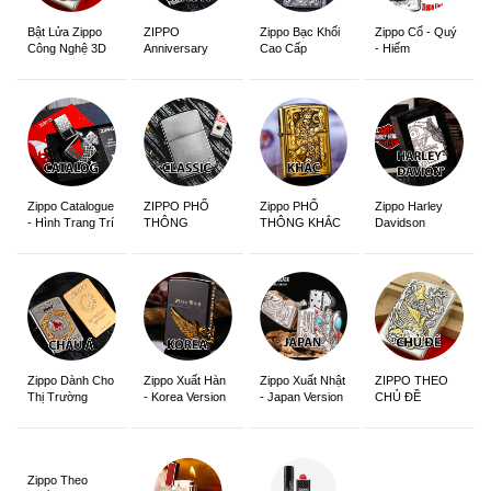
ZIPPO
Zippo Bạc Khối
Zippo Cổ - Quý
Bật Lửa Zippo
Anniversary
Cao Cấp
- Hiếm
Công Nghệ 3D
Edition
Sắc Nét
Zippo Catalogue
ZIPPO PHỔ
Zippo PHỔ
Zippo Harley
- Hình Trang Trí
THÔNG
THÔNG KHẮC
Davidson
Zippo Dành Cho
Zippo Xuất Hàn
Zippo Xuất Nhật
ZIPPO THEO
Thị Trường
- Korea Version
- Japan Version
CHỦ ĐỀ
Châu Á Khắc
Siêu Đẹp
Zippo Theo