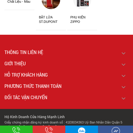
Chất Liệu - Màu
Sắc
BẬT LỬA
PHỤ KIỆN
ST.DUPONT
ZIPPO
CHÍNH HÃNG
THÔNG TIN LIÊN HỆ
GIỚI THIỆU
HỖ TRỢ KHÁCH HÀNG
PHƯƠNG THỨC THANH TOÁN
ĐỐI TÁC VẬN CHUYỂN
Hộ Kinh Doanh Cửa Hàng Mạnh Linh
Giấy chứng nhận đăng ký kinh doanh số : 41E8034363 Uỷ Ban Nhân Dân Quận 5
Thành Phố Hồ Chí Minh Cấp Lần Đầu Ngày : 07/02/2018.
.