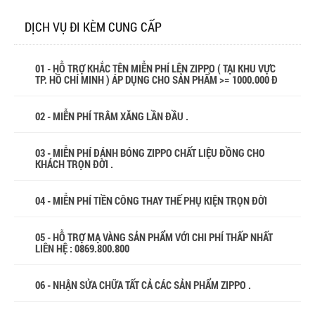
DỊCH VỤ ĐI KÈM CUNG CẤP
01 - HỖ TRỢ KHẮC TÊN MIỄN PHÍ LÊN ZIPPO ( TẠI KHU VỰC
TP. HỒ CHÍ MINH ) ÁP DỤNG CHO SẢN PHẨM >= 1000.000 Đ
02 - MIỄN PHÍ TRÂM XĂNG LẦN ĐẦU .
03 - MIỄN PHÍ ĐÁNH BÓNG ZIPPO CHẤT LIỆU ĐỒNG CHO
KHÁCH TRỌN ĐỜI .
04 - MIỄN PHÍ TIỀN CÔNG THAY THẾ PHỤ KIỆN TRỌN ĐỜI
05 - HỖ TRỢ MẠ VÀNG SẢN PHẨM VỚI CHI PHÍ THẤP NHẤT
LIÊN HỆ : 0869.800.800
06 - NHẬN SỬA CHỮA TẤT CẢ CÁC SẢN PHẨM ZIPPO .