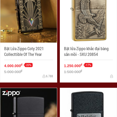
Bật Lửa Zippo Coty 2021
Bật lửa Zippo khắc đại bàng
Collecttible Of The Year
săn mồi - SKU 20854
-20%
-17%
đ
đ
4.000.000
1.250.000
đ
đ
5.000.000
1.500.000
6.788