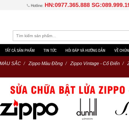
HN:0977.365.888 SG:089.999.1
Hotline:
TẤT CẢ SẢN PHẨM
TIN TỨC
HỎI ĐÁP VÀ HƯỚNG DẪN
VỀ CHÚN
 MÀU SẮC
Zippo Màu Đồng
Zippo Vintage - Cổ Điển