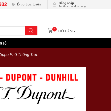
932
Đăng nhập
Hỗ trợ trực tuyến
Tài khoản và đơn hàng
0
GIỎ HÀNG
G TÔI
Zippo Phổ Thông Trơn