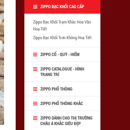
ZIPPO BẠC KHỐI CAO CẤP
Zippo Bạc Khối Trạm Khắc Hoa Văn
Hoạ Tiết
Zippo Bạc Khối Trơn Không Hoạ Tiết
ZIPPO CỔ - QUÝ - HIẾM
ZIPPO CATALOGUE - HÌNH
TRANG TRÍ
ZIPPO PHỔ THÔNG
ZIPPO PHỔ THÔNG KHẮC
ZIPPO DÀNH CHO THỊ TRƯỜNG
CHÂU Á KHẮC SIÊU ĐẸP