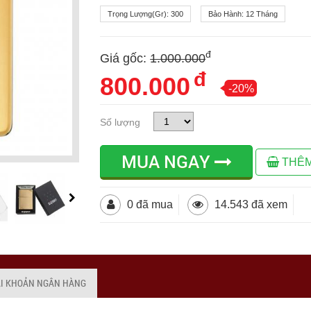
Trọng Lượng(gr):
300
Bảo Hành:
12 Tháng
đ
Giá gốc:
1.000.000
đ
800.000
-20%
Số lượng
MUA NGAY
THÊM
0 đã mua
14.543 đã xem
ÀI KHOẢN NGÂN HÀNG