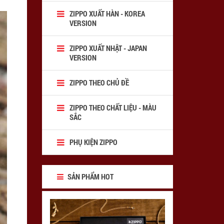
ZIPPO XUẤT HÀN - KOREA
VERSION
ZIPPO XUẤT NHẬT - JAPAN
VERSION
ZIPPO THEO CHỦ ĐỀ
ZIPPO THEO CHẤT LIỆU - MÀU
SẮC
PHỤ KIỆN ZIPPO
SẢN PHẨM HOT