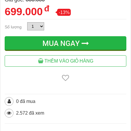
đ
699.000
-13%
Số lượng
MUA NGAY
THÊM VÀO GIỎ HÀNG
0 đã mua
2.572 đã xem