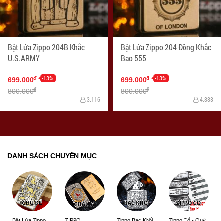
Bật Lửa Zippo 204B Khắc
Bật Lửa Zippo 204 Đồng Khắc
U.S.ARMY
Bao 555
-13%
-13%
đ
đ
699.000
699.000
đ
đ
800.000
800.000
3.116
4.883
DANH SÁCH CHUYÊN MỤC
ZIPPO
Zippo Bạc Khối
Zippo Cổ - Quý
Bật Lửa Zippo