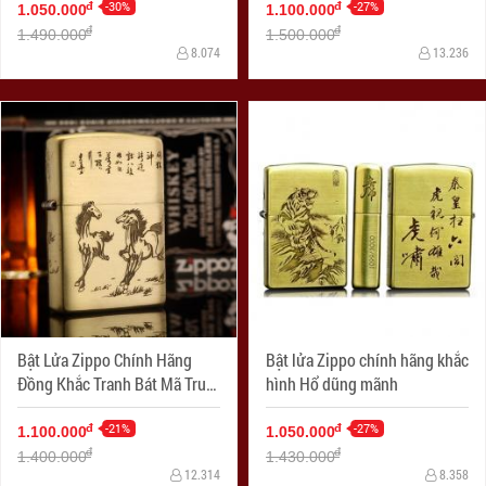
-30%
-27%
đ
đ
1.050.000
1.100.000
đ
đ
1.490.000
1.500.000
8.074
13.236
Bật Lửa Zippo Chính Hãng
Bật lửa Zippo chính hãng khắc
Đồng Khắc Tranh Bát Mã Truy
hình Hổ dũng mãnh
Phong
-21%
-27%
đ
đ
1.100.000
1.050.000
đ
đ
1.400.000
1.430.000
12.314
8.358