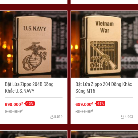
Bật Lửa Zippo 204B Đồng
Bật Lửa Zippo 204 Đồng Khắc
Khắc U.S.NAVY
Súng M16
-13%
-13%
đ
đ
699.000
699.000
đ
đ
800.000
800.000
5.019
4.903