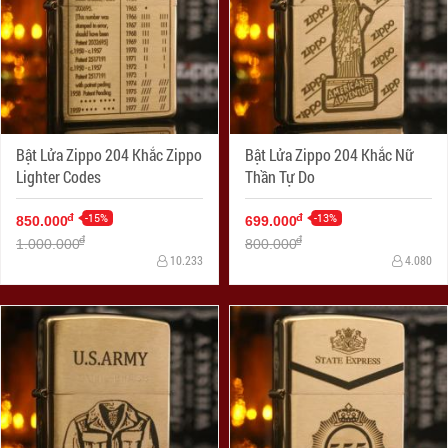
Bật Lửa Zippo 204 Khắc Zippo
Bật Lửa Zippo 204 Khắc Nữ
Lighter Codes
Thần Tự Do
-15%
-13%
đ
đ
850.000
699.000
đ
đ
1.000.000
800.000
10.233
4.080