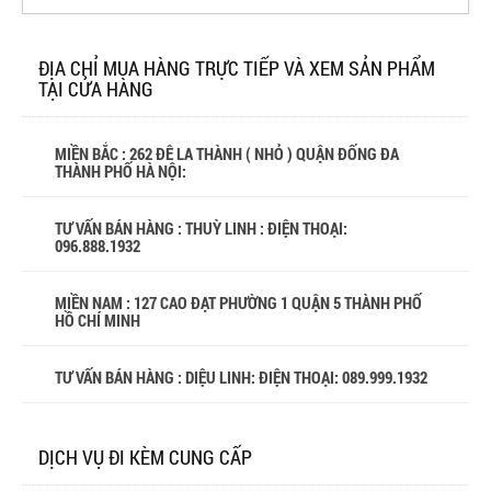
ĐỊA CHỈ MUA HÀNG TRỰC TIẾP VÀ XEM SẢN PHẨM
TẠI CỬA HÀNG
MIỀN BẮC : 262 ĐÊ LA THÀNH ( NHỎ ) QUẬN ĐỐNG ĐA
THÀNH PHỐ HÀ NỘI:
TƯ VẤN BÁN HÀNG : THUỲ LINH : ĐIỆN THOẠI:
096.888.1932
MIỀN NAM : 127 CAO ĐẠT PHƯỜNG 1 QUẬN 5 THÀNH PHỐ
HỒ CHÍ MINH
TƯ VẤN BÁN HÀNG : DIỆU LINH: ĐIỆN THOẠI:
089.999.1932
DỊCH VỤ ĐI KÈM CUNG CẤP