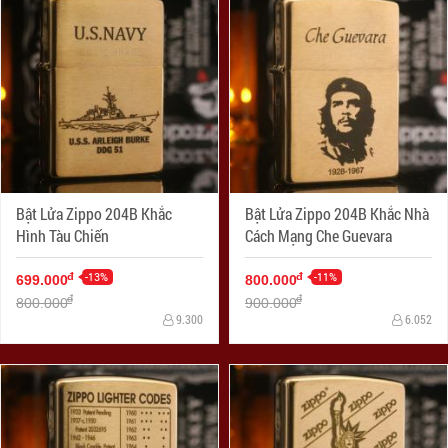
Bật Lửa Zippo 204B Khắc
Bật Lửa Zippo 204B Khắc Nhà
Hình Tàu Chiến
Cách Mạng Che Guevara
-13%
-11%
đ
đ
699.000
800.000
đ
đ
800.000
900.000
9.300
6.052