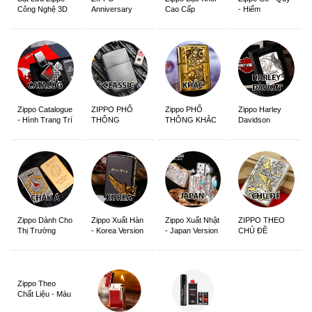
Anniversary
Cao Cấp
- Hiếm
Công Nghệ 3D
Edition
Sắc Nét
Zippo Catalogue
ZIPPO PHỔ
Zippo PHỔ
Zippo Harley
- Hình Trang Trí
THÔNG
THÔNG KHẮC
Davidson
Zippo Dành Cho
Zippo Xuất Hàn
Zippo Xuất Nhật
ZIPPO THEO
Thị Trường
- Korea Version
- Japan Version
CHỦ ĐỀ
Châu Á Khắc
Siêu Đẹp
Zippo Theo
Chất Liệu - Màu
Sắc