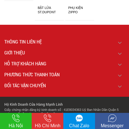
BẬT LỬA
PHỤ KIỆN
ST.DUPONT
ZIPPO
CHÍNH HÃNG
THÔNG TIN LIÊN HỆ
GIỚI THIỆU
HỖ TRỢ KHÁCH HÀNG
PHƯƠNG THỨC THANH TOÁN
ĐỐI TÁC VẬN CHUYỂN
Hộ Kinh Doanh Cửa Hàng Mạnh Linh
Giấy chứng nhận đăng ký kinh doanh số : 41E8034363 Uỷ Ban Nhân Dân Quận 5
Thành Phố Hồ Chí Minh Cấp Lần Đầu Ngày : 07/02/2018.
.
Địa chỉ: 127 Cao Đạt Phường 1 Quận 5 Thành Phố Hồ Chí Minh
Hà Nội
Hồ Chí Minh
Chat Zalo
Messenger