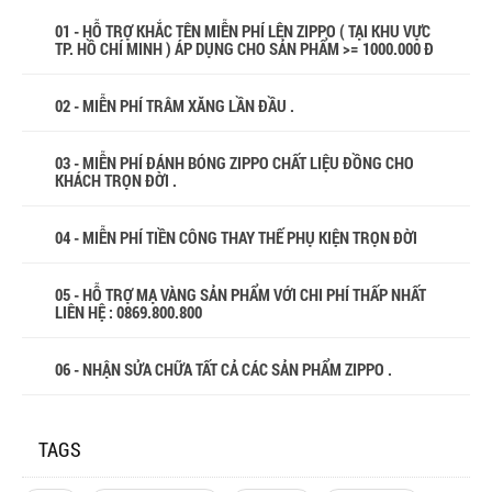
01 - HỖ TRỢ KHẮC TÊN MIỄN PHÍ LÊN ZIPPO ( TẠI KHU VỰC
TP. HỒ CHÍ MINH ) ÁP DỤNG CHO SẢN PHẨM >= 1000.000 Đ
02 - MIỄN PHÍ TRÂM XĂNG LẦN ĐẦU .
03 - MIỄN PHÍ ĐÁNH BÓNG ZIPPO CHẤT LIỆU ĐỒNG CHO
KHÁCH TRỌN ĐỜI .
04 - MIỄN PHÍ TIỀN CÔNG THAY THẾ PHỤ KIỆN TRỌN ĐỜI
05 - HỖ TRỢ MẠ VÀNG SẢN PHẨM VỚI CHI PHÍ THẤP NHẤT
LIÊN HỆ : 0869.800.800
06 - NHẬN SỬA CHỮA TẤT CẢ CÁC SẢN PHẨM ZIPPO .
TAGS