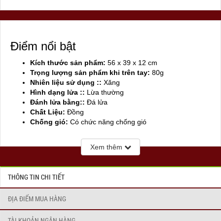
Điểm nổi bật
Kích thước sản phẩm:
56 x 39 x 12 cm
Trọng lượng sản phẩm khi trên tay:
80g
Nhiên liệu sử dụng ::
Xăng
Hình dạng lửa ::
Lừa thường
Đánh lửa bằng::
Đá lửa
Chất Liệu:
Đồng
Chống gió:
Có chức năng chống gió
Sản xuất tại:
Mỹ ( USA)
Xem thêm
THÔNG TIN CHI TIẾT
ĐỊA ĐIỂM MUA HÀNG
TÀI KHOẢN NGÂN HÀNG