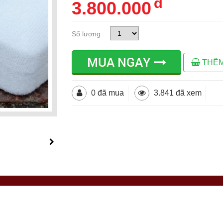
đ
3.800.000
Số lượng
MUA NGAY
THÊM
0 đã mua
3.841 đã xem