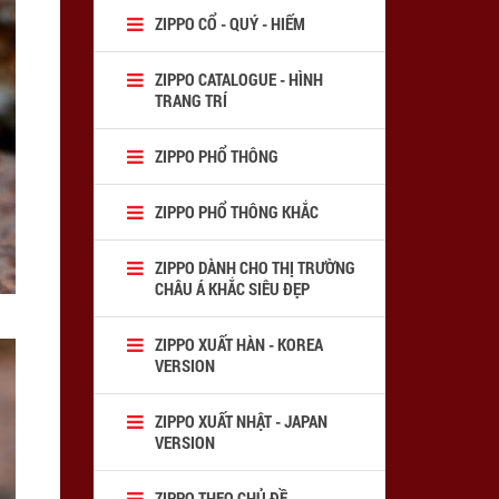
ZIPPO CỔ - QUÝ - HIẾM
ZIPPO CATALOGUE - HÌNH
TRANG TRÍ
ZIPPO PHỔ THÔNG
ZIPPO PHỔ THÔNG KHẮC
ZIPPO DÀNH CHO THỊ TRƯỜNG
CHÂU Á KHẮC SIÊU ĐẸP
ZIPPO XUẤT HÀN - KOREA
VERSION
ZIPPO XUẤT NHẬT - JAPAN
VERSION
ZIPPO THEO CHỦ ĐỀ