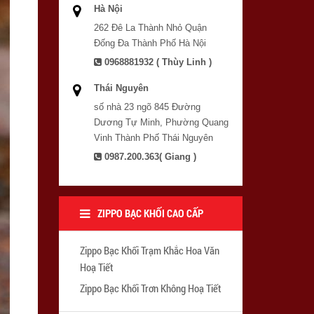
Hà Nội
262 Đê La Thành Nhỏ Quận
Đống Đa Thành Phố Hà Nội
0968881932 ( Thùy Linh )
Thái Nguyên
số nhà 23 ngõ 845 Đường
Dương Tự Minh, Phường Quang
Vinh Thành Phố Thái Nguyên
0987.200.363( Giang )
ZIPPO BẠC KHỐI CAO CẤP
Zippo Bạc Khối Trạm Khắc Hoa Văn
Hoạ Tiết
Zippo Bạc Khối Trơn Không Hoạ Tiết