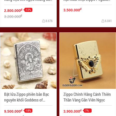
Specials
cánh được mạ bạc
đ
-12%
đ
3.500.000
2.800.000
đ
3.200.000
8.676
6.041
Bật lửa Zippo phiên bản Bạc
Zippo Chính Hãng Cánh Thiên
nguyên khối Goddess of
Thần Vàng Gắn Viên Ngọc
Mercy
-18%
-7%
đ
đ
9.500.000
3.900.000