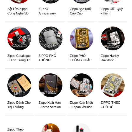
ZIPPO
Zippo Bạc Khối
Zippo Cổ - Quý
Bật Lửa Zippo
Anniversary
Cao Cấp
- Hiếm
Công Nghệ 3D
Edition
Sắc Nét
Zippo Catalogue
ZIPPO PHỔ
Zippo PHỔ
Zippo Harley
- Hình Trang Trí
THÔNG
THÔNG KHẮC
Davidson
Zippo Dành Cho
Zippo Xuất Hàn
Zippo Xuất Nhật
ZIPPO THEO
Thị Trường
- Korea Version
- Japan Version
CHỦ ĐỀ
Châu Á Khắc
Siêu Đẹp
Zippo Theo