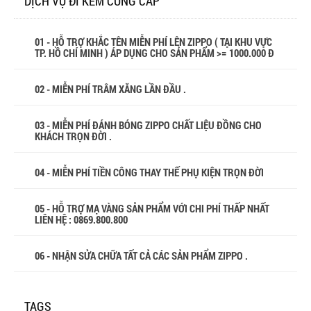
DỊCH VỤ ĐI KÈM CUNG CẤP
01 - HỖ TRỢ KHẮC TÊN MIỄN PHÍ LÊN ZIPPO ( TẠI KHU VỰC
TP. HỒ CHÍ MINH ) ÁP DỤNG CHO SẢN PHẨM >= 1000.000 Đ
02 - MIỄN PHÍ TRÂM XĂNG LẦN ĐẦU .
03 - MIỄN PHÍ ĐÁNH BÓNG ZIPPO CHẤT LIỆU ĐỒNG CHO
KHÁCH TRỌN ĐỜI .
04 - MIỄN PHÍ TIỀN CÔNG THAY THẾ PHỤ KIỆN TRỌN ĐỜI
05 - HỖ TRỢ MẠ VÀNG SẢN PHẨM VỚI CHI PHÍ THẤP NHẤT
LIÊN HỆ : 0869.800.800
06 - NHẬN SỬA CHỮA TẤT CẢ CÁC SẢN PHẨM ZIPPO .
TAGS