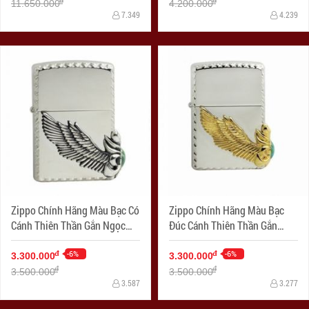
đ
đ
11.650.000
4.200.000
7.349
4.239
Zippo Chính Hãng Màu Bạc Có
Zippo Chính Hãng Màu Bạc
Cánh Thiên Thần Gắn Ngọc
Đúc Cánh Thiên Thần Gắn
Xanh Bên
Ngọc Xanh Bên Sườn
-6%
-6%
đ
đ
3.300.000
3.300.000
đ
đ
3.500.000
3.500.000
3.587
3.277