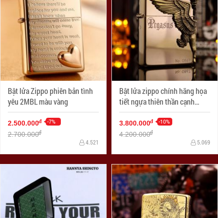
Bật lửa Zippo phiên bản tình
Bật lửa zippo chính hãng họa
yêu 2MBL màu vàng
tiết ngựa thiên thần cạnh
sườn phiên bản mạ vàng 24k
-7%
-10%
đ
đ
2.500.000
3.800.000
đ
đ
2.700.000
4.200.000
4.521
5.069