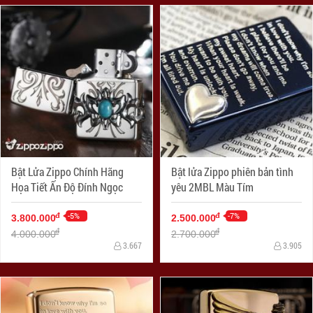
Bật Lửa Zippo Chính Hãng
Bật lửa Zippo phiên bản tình
Họa Tiết Ấn Độ Đính Ngọc
yêu 2MBL Màu Tím
-5%
-7%
đ
đ
3.800.000
2.500.000
đ
đ
4.000.000
2.700.000
3.667
3.905