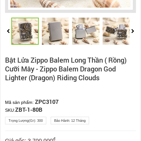
Bật Lửa Zippo Balem Long Thần ( Rồng)
Cưỡi Mây - Zippo Balem Dragon God
Lighter (Dragon) Riding Clouds
ZPC3107
Mã sản phẩm:
ZBT-1-80B
SKU:
Trọng Lượng(gr):
300
Bảo Hành:
12 Tháng
đ
Giá gốc:
3.700.000