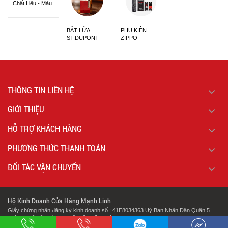
Chất Liệu - Màu
Sắc
BẬT LỬA
PHỤ KIỆN
ST.DUPONT
ZIPPO
CHÍNH HÃNG
THÔNG TIN LIÊN HỆ
GIỚI THIỆU
HỖ TRỢ KHÁCH HÀNG
PHƯƠNG THỨC THANH TOÁN
ĐỐI TÁC VẬN CHUYỂN
Hộ Kinh Doanh Cửa Hàng Mạnh Linh
Giấy chứng nhận đăng ký kinh doanh số : 41E8034363 Uỷ Ban Nhân Dân Quận 5
Thành Phố Hồ Chí Minh Cấp Lần Đầu Ngày : 07/02/2018.
.