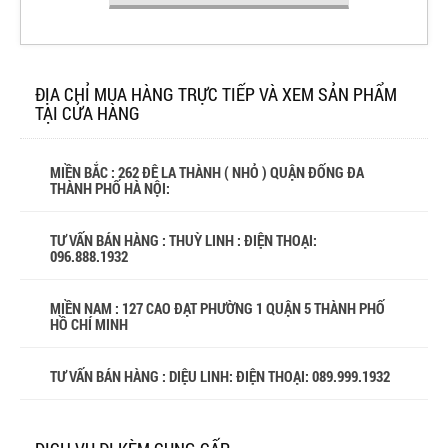
ĐỊA CHỈ MUA HÀNG TRỰC TIẾP VÀ XEM SẢN PHẨM
TẠI CỬA HÀNG
MIỀN BẮC : 262 ĐÊ LA THÀNH ( NHỎ ) QUẬN ĐỐNG ĐA
THÀNH PHỐ HÀ NỘI:
TƯ VẤN BÁN HÀNG : THUỲ LINH : ĐIỆN THOẠI:
096.888.1932
MIỀN NAM : 127 CAO ĐẠT PHƯỜNG 1 QUẬN 5 THÀNH PHỐ
HỒ CHÍ MINH
TƯ VẤN BÁN HÀNG : DIỆU LINH: ĐIỆN THOẠI:
089.999.1932