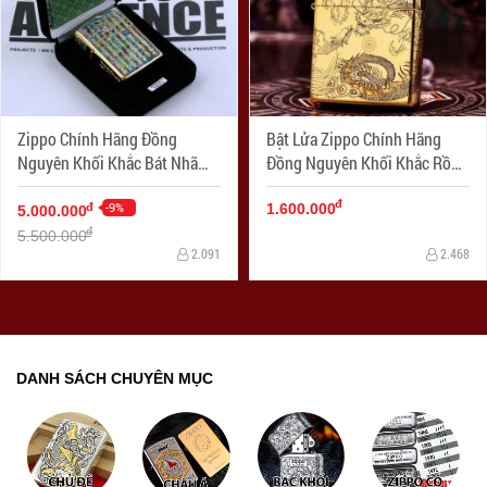
Zippo Chính Hãng Đồng
Bật Lửa Zippo Chính Hãng
Nguyên Khối Khắc Bát Nhã
Đồng Nguyên Khối Khắc Rồng
Tâm Kinh Khảm Trai Xanh
Và Phượng
đ
-9%
đ
1.600.000
5.000.000
đ
5.500.000
2.091
2.468
DANH SÁCH CHUYÊN MỤC