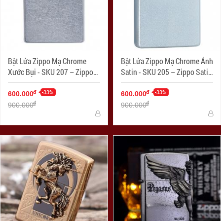
Bật Lửa Zippo Mạ Chrome
Bật Lửa Zippo Mạ Chrome Ánh
Xước Bụi - SKU 207 – Zippo
Satin - SKU 205 – Zippo Satin
Street Chrome
Chrome
-33%
-33%
đ
đ
600.000
600.000
đ
đ
900.000
900.000