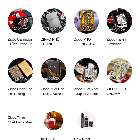
Zippo Catalogue
ZIPPO PHỔ
Zippo PHỔ
Zippo Harley
- Hình Trang Trí
THÔNG
THÔNG KHẮC
Davidson
Zippo Dành Cho
Zippo Xuất Hàn
Zippo Xuất Nhật
ZIPPO THEO
Thị Trường
- Korea Version
- Japan Version
CHỦ ĐỀ
Châu Á Khắc
Siêu Đẹp
Zippo Theo
Chất Liệu - Màu
Sắc
BẬT LỬA
PHỤ KIỆN