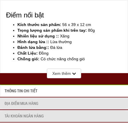
Điểm nổi bật
Kích thước sản phẩm:
56 x 39 x 12 cm
Trọng lượng sản phẩm khi trên tay:
80g
Nhiên liệu sử dụng ::
Xăng
Hình dạng lửa ::
Lừa thường
Đánh lửa bằng::
Đá lửa
Chất Liệu:
Đồng
Chống gió:
Có chức năng chống gió
Sản xuất tại:
Mỹ ( USA)
Xem thêm
THÔNG TIN CHI TIẾT
ĐỊA ĐIỂM MUA HÀNG
TÀI KHOẢN NGÂN HÀNG