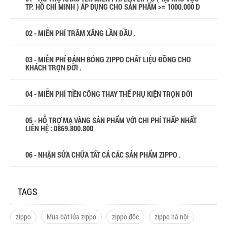
TP. HỒ CHÍ MINH ) ÁP DỤNG CHO SẢN PHẨM >= 1000.000 Đ
02 - MIỄN PHÍ TRÂM XĂNG LẦN ĐẦU .
03 - MIỄN PHÍ ĐÁNH BÓNG ZIPPO CHẤT LIỆU ĐỒNG CHO
KHÁCH TRỌN ĐỜI .
04 - MIỄN PHÍ TIỀN CÔNG THAY THẾ PHỤ KIỆN TRỌN ĐỜI
05 - HỖ TRỢ MẠ VÀNG SẢN PHẨM VỚI CHI PHÍ THẤP NHẤT
LIÊN HỆ : 0869.800.800
06 - NHẬN SỬA CHỮA TẤT CẢ CÁC SẢN PHẨM ZIPPO .
TAGS
zippo
Mua bật lửa zippo
zippo độc
zippo hà nội