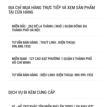
ĐỊA CHỈ MUA HÀNG TRỰC TIẾP VÀ XEM SẢN PHẨM
TẠI CỬA HÀNG
MIỀN BẮC : 262 ĐÊ LA THÀNH ( NHỎ ) QUẬN ĐỐNG ĐA
THÀNH PHỐ HÀ NỘI:
TƯ VẤN BÁN HÀNG : THUỲ LINH : ĐIỆN THOẠI:
096.888.1932
MIỀN NAM : 127 CAO ĐẠT PHƯỜNG 1 QUẬN 5 THÀNH PHỐ
HỒ CHÍ MINH
TƯ VẤN BÁN HÀNG : DIỆU LINH: ĐIỆN THOẠI:
089.999.1932
DỊCH VỤ ĐI KÈM CUNG CẤP
01 - HỖ TRỢ KHẮC TÊN MIỄN PHÍ LÊN ZIPPO ( TẠI KHU VỰC