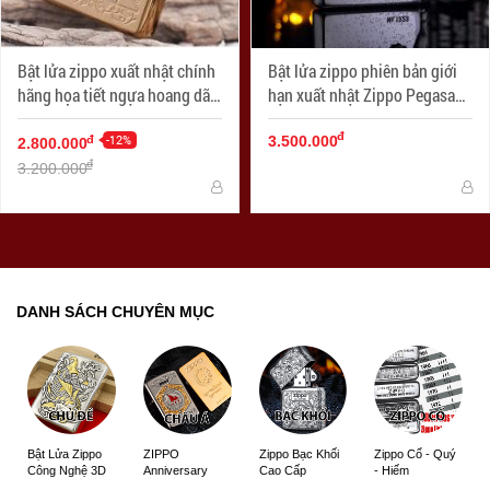
Bật lửa zippo xuất nhật chính
Bật lửa zippo phiên bản giới
hãng họa tiết ngựa hoang dã
hạn xuất nhật Zippo Pegasas
Specials
cánh được mạ bạc
đ
-12%
đ
3.500.000
2.800.000
đ
3.200.000
DANH SÁCH CHUYÊN MỤC
ZIPPO
Zippo Bạc Khối
Zippo Cổ - Quý
Bật Lửa Zippo
Anniversary
Cao Cấp
- Hiếm
Công Nghệ 3D
Edition
Sắc Nét