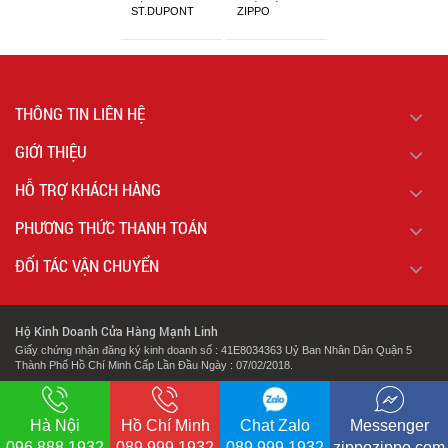
ST.DUPONT
ZIPPO
CHÍNH HÃNG
THÔNG TIN LIÊN HỆ
GIỚI THIỆU
HỖ TRỢ KHÁCH HÀNG
PHƯƠNG THỨC THANH TOÁN
ĐỐI TÁC VẬN CHUYỂN
Hộ Kinh Doanh Cửa Hàng Mạnh Linh
Giấy chứng nhận đăng ký kinh doanh số : 41E8034363 Uỷ Ban Nhân Dân Quận 5
Thành Phố Hồ Chí Minh Cấp Lần Đầu Ngày : 07/02/2018.
.
Địa chỉ: 127 Cao Đạt Phường 1 Quận 5 Thành Phố Hồ Chí Minh
Hà Nội
Hồ Chí Minh
Chat Zalo
Messenger
096.888.1932
089.999.1932
089.999.1932
zippozippo.com