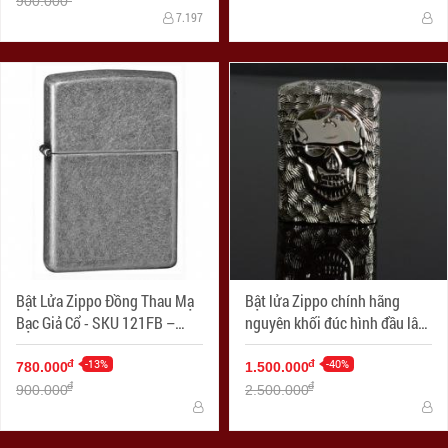
900.000
7.197
Bật Lửa Zippo Đồng Thau Mạ
Bật lửa Zippo chính hãng
Bạc Giả Cổ - SKU 121FB –
nguyên khối đúc hình đầu lâu
Zippo Antique Silver Plate
mặt kia xương tréo
-13%
-40%
đ
đ
780.000
1.500.000
đ
đ
900.000
2.500.000