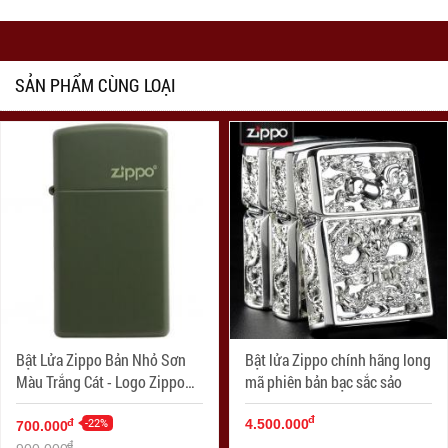
SẢN PHẨM CÙNG LOẠI
Bật Lửa Zippo Bản Nhỏ Sơn
Bật lửa Zippo chính hãng long
Màu Trắng Cát - Logo Zippo
mã phiên bản bạc sắc sảo
SKU 1627ZL- Zippo Slim®
đ
Green Matte Zippo Logo
-22%
đ
4.500.000
700.000
đ