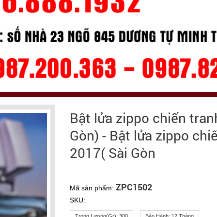
Bật lửa zippo chiến tran
Gòn) - Bật lửa zippo chi
2017( Sài Gòn
ZPC1502
Mã sản phẩm:
SKU:
Trọng Lượng(gr):
300
Bảo Hành:
12 Tháng