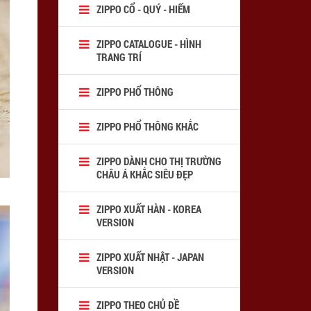
ZIPPO CỔ - QUÝ - HIẾM
ZIPPO CATALOGUE - HÌNH
TRANG TRÍ
ZIPPO PHỔ THÔNG
ZIPPO PHỔ THÔNG KHẮC
ZIPPO DÀNH CHO THỊ TRƯỜNG
CHÂU Á KHẮC SIÊU ĐẸP
ZIPPO XUẤT HÀN - KOREA
VERSION
ZIPPO XUẤT NHẬT - JAPAN
VERSION
ZIPPO THEO CHỦ ĐỀ