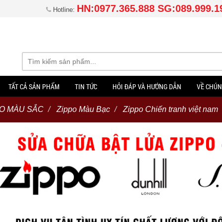
HN:0977.365.888 SG:089.999.1
Hotline:
TẤT CẢ SẢN PHẨM
TIN TỨC
HỎI ĐÁP VÀ HƯỚNG DẪN
VỀ CHÚN
EO MÀU SẮC
Zippo Màu Bạc
Zippo Chiến tranh việt nam