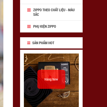
ZIPPO THEO CHẤT LIỆU - MÀU
SẮC
PHỤ KIỆN ZIPPO
SẢN PHẨM HOT
Hàng New