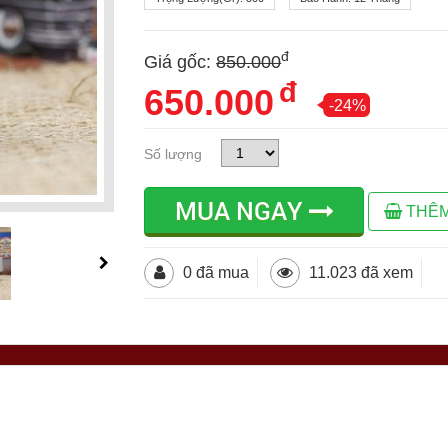
đ
Giá gốc:
850.000
đ
650.000
-24%
Số lượng
MUA NGAY
THÊM
0 đã mua
11.023 đã xem