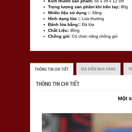
Kích thước sản phẩm:
56 x 39 x 12 cm
Trọng lượng sản phẩm khi trên tay:
80g
Nhiên liệu sử dụng ::
Xăng
Hình dạng lửa ::
Lừa thường
Đánh lửa bằng::
Đá lửa
Chất Liệu:
đồng
Chống gió:
Có chức năng chống gió
Sản xuất tại:
Mỹ ( USA)
ĐỊA ĐIỂM MUA HÀNG
T
THÔNG TIN CHI TIẾT
THÔNG TIN CHI TIẾT
Một s