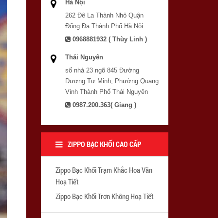
Hà Nội
262 Đê La Thành Nhỏ Quận
Đống Đa Thành Phố Hà Nội
0968881932 ( Thùy Linh )
Thái Nguyên
số nhà 23 ngõ 845 Đường
Dương Tự Minh, Phường Quang
Vinh Thành Phố Thái Nguyên
0987.200.363( Giang )
ZIPPO BẠC KHỐI CAO CẤP
Zippo Bạc Khối Trạm Khắc Hoa Văn
Hoạ Tiết
Zippo Bạc Khối Trơn Không Hoạ Tiết