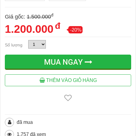
đ
Giá gốc:
1.500.000
đ
1.200.000
-20%
Số lượng
MUA NGAY
THÊM VÀO GIỎ HÀNG
đã mua
1.757 đã xem