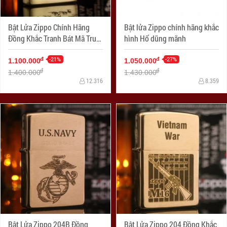
Bật Lửa Zippo Chính Hãng
Bật lửa Zippo chính hãng khắc
Đồng Khắc Tranh Bát Mã Truy
hình Hổ dũng mãnh
Phong
-21%
-27%
đ
đ
1.100.000
1.050.000
đ
đ
1.400.000
1.430.000
12.316
8.359
Bật Lửa Zippo 204B Đồng
Bật Lửa Zippo 204 Đồng Khắc