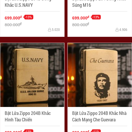
Khắc U.S.NAVY
Súng M16
-13%
-13%
đ
đ
699.000
699.000
đ
đ
800.000
800.000
5.020
4.906
Bật Lửa Zippo 204B Khắc
Bật Lửa Zippo 204B Khắc Nhà
Hình Tàu Chiến
Cách Mạng Che Guevara
-13%
-11%
đ
đ