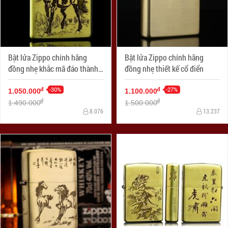
Bật lửa Zippo chính hãng
Bật lửa Zippo chính hãng
đồng nhẹ khắc mã đáo thành
đồng nhẹ thiết kế cổ điển
công
-30%
-27%
đ
đ
1.050.000
1.100.000
đ
đ
1.490.000
1.500.000
8.076
13.237