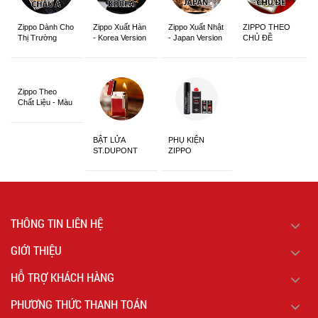
Zippo Dành Cho
Zippo Xuất Hàn
Zippo Xuất Nhật
ZIPPO THEO
Thị Trường
- Korea Version
- Japan Version
CHỦ ĐỀ
Châu Á Khắc
Siêu Đẹp
Zippo Theo
Chất Liệu - Màu
Sắc
BẬT LỬA
PHỤ KIỆN
ST.DUPONT
ZIPPO
CHÍNH HÃNG
THÔNG TIN LIÊN HỆ
GIỚI THIỆU
HỖ TRỢ KHÁCH HÀNG
PHƯƠNG THỨC THANH TOÁN