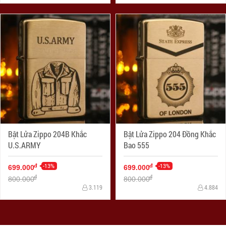
Bật Lửa Zippo 204B Khắc
Bật Lửa Zippo 204 Đồng Khắc
U.S.ARMY
Bao 555
-13%
-13%
đ
đ
699.000
699.000
đ
đ
800.000
800.000
3.119
4.884