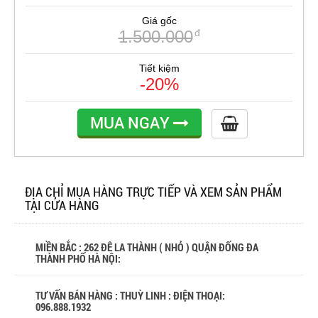
Giá gốc
1.500.000
đ
Tiết kiệm
-20%
MUA NGAY
ĐỊA CHỈ MUA HÀNG TRỰC TIẾP VÀ XEM SẢN PHẨM
TẠI CỬA HÀNG
MIỀN BẮC : 262 ĐÊ LA THÀNH ( NHỎ ) QUẬN ĐỐNG ĐA
THÀNH PHỐ HÀ NỘI:
TƯ VẤN BÁN HÀNG : THUỲ LINH : ĐIỆN THOẠI:
096.888.1932