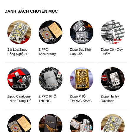
DANH SÁCH CHUYÊN MỤC
ZIPPO
Zippo Bạc Khối
Zippo Cổ - Quý
Bật Lửa Zippo
Anniversary
Cao Cấp
- Hiếm
Công Nghệ 3D
Edition
Sắc Nét
Zippo Catalogue
ZIPPO PHỔ
Zippo PHỔ
Zippo Harley
- Hình Trang Trí
THÔNG
THÔNG KHẮC
Davidson