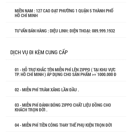
MIỀN NAM : 127 CAO ĐẠT PHƯỜNG 1 QUẬN 5 THÀNH PHỐ
HỒ CHÍ MINH
TƯ VẤN BÁN HÀNG : DIỆU LINH: ĐIỆN THOẠI:
089.999.1932
DỊCH VỤ ĐI KÈM CUNG CẤP
01 - HỖ TRỢ KHẮC TÊN MIỄN PHÍ LÊN ZIPPO ( TẠI KHU VỰC
TP. HỒ CHÍ MINH ) ÁP DỤNG CHO SẢN PHẨM >= 1000.000 Đ
02 - MIỄN PHÍ TRÂM XĂNG LẦN ĐẦU .
03 - MIỄN PHÍ ĐÁNH BÓNG ZIPPO CHẤT LIỆU ĐỒNG CHO
KHÁCH TRỌN ĐỜI .
04 - MIỄN PHÍ TIỀN CÔNG THAY THẾ PHỤ KIỆN TRỌN ĐỜI