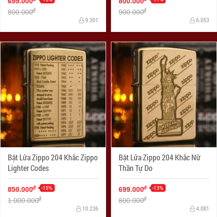
699.000
800.000
đ
đ
800.000
900.000
9.301
6.053
Bật Lửa Zippo 204 Khắc Zippo
Bật Lửa Zippo 204 Khắc Nữ
Lighter Codes
Thần Tự Do
-15%
-13%
đ
đ
850.000
699.000
đ
đ
1.000.000
800.000
10.236
4.081