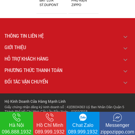
BẬT LỬA
PHỤ KIỆN
ST.DUPONT
ZIPPO
CHÍNH HÃNG
THÔNG TIN LIÊN HỆ
GIỚI THIỆU
HỖ TRỢ KHÁCH HÀNG
PHƯƠNG THỨC THANH TOÁN
ĐỐI TÁC VẬN CHUYỂN
Hộ Kinh Doanh Cửa Hàng Mạnh Linh
Giấy chứng nhận đăng ký kinh doanh số : 41E8034363 Uỷ Ban Nhân Dân Quận 5
Thành Phố Hồ Chí Minh Cấp Lần Đầu Ngày : 07/02/2018.
.
Địa chỉ: 127 Cao Đạt Phường 1 Quận 5 Thành Phố Hồ Chí Minh
Hà Nội
Hồ Chí Minh
Chat Zalo
Messenger
096.888.1932
089.999.1932
089.999.1932
zippozippo.com