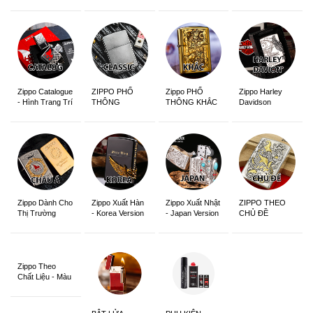
Edition
Sắc Nét
Zippo Catalogue
ZIPPO PHỔ
Zippo PHỔ
Zippo Harley
- Hình Trang Trí
THÔNG
THÔNG KHẮC
Davidson
Zippo Dành Cho
Zippo Xuất Hàn
Zippo Xuất Nhật
ZIPPO THEO
Thị Trường
- Korea Version
- Japan Version
CHỦ ĐỀ
Châu Á Khắc
Siêu Đẹp
Zippo Theo
Chất Liệu - Màu
Sắc