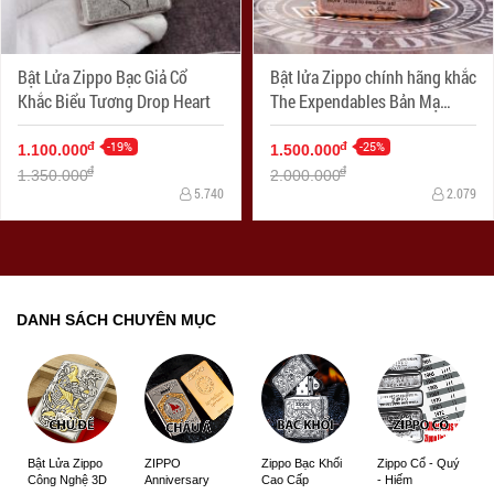
Bật Lửa Zippo Bạc Giả Cổ
Bật lửa Zippo chính hãng khắc
Khắc Biểu Tương Drop Heart
The Expendables Bản Mạ
Antique Copper
-19%
-25%
đ
đ
1.100.000
1.500.000
đ
đ
1.350.000
2.000.000
5.740
2.079
DANH SÁCH CHUYÊN MỤC
ZIPPO
Zippo Bạc Khối
Zippo Cổ - Quý
Bật Lửa Zippo
Anniversary
Cao Cấp
- Hiếm
Công Nghệ 3D