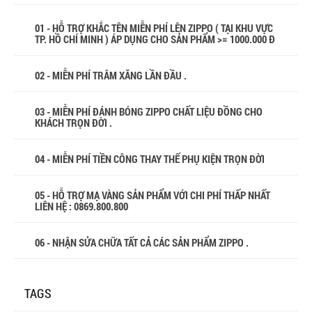
01 - HỖ TRỢ KHẮC TÊN MIỄN PHÍ LÊN ZIPPO ( TẠI KHU VỰC
TP. HỒ CHÍ MINH ) ÁP DỤNG CHO SẢN PHẨM >= 1000.000 Đ
02 - MIỄN PHÍ TRÂM XĂNG LẦN ĐẦU .
03 - MIỄN PHÍ ĐÁNH BÓNG ZIPPO CHẤT LIỆU ĐỒNG CHO
KHÁCH TRỌN ĐỜI .
04 - MIỄN PHÍ TIỀN CÔNG THAY THẾ PHỤ KIỆN TRỌN ĐỜI
05 - HỖ TRỢ MẠ VÀNG SẢN PHẨM VỚI CHI PHÍ THẤP NHẤT
LIÊN HỆ : 0869.800.800
06 - NHẬN SỬA CHỮA TẤT CẢ CÁC SẢN PHẨM ZIPPO .
TAGS