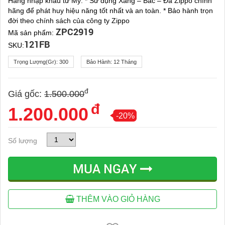
Hàng nhập khẩu từ Mỹ. * Sử dụng Xăng – Bấc – Đá Zippo chính
hãng để phát huy hiệu năng tốt nhất và an toàn. * Bảo hành trọn
đời theo chính sách của công ty Zippo
ZPC2919
Mã sản phẩm:
121FB
SKU:
Trọng Lượng(gr):
300
Bảo Hành:
12 Tháng
đ
Giá gốc:
1.500.000
đ
1.200.000
-20%
Số lượng
MUA NGAY
THÊM VÀO GIỎ HÀNG