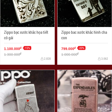
Zippo bạc xước khắc họa tiết
Zippo bac xước khắc hình cha
cô gái
con
-15%
-20%
đ
đ
1.100.000
799.000
đ
đ
1.300.000
1.000.000
2.828
3.062