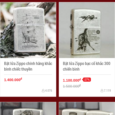
Bật lửa Zippo chính hãng khắc
Bật lửa Zippo bạc cổ khắc 300
bình chiếc thuyền
chiến binh
đ
-27%
đ
1.400.000
1.100.000
đ
1.500.000
4.076
7.119