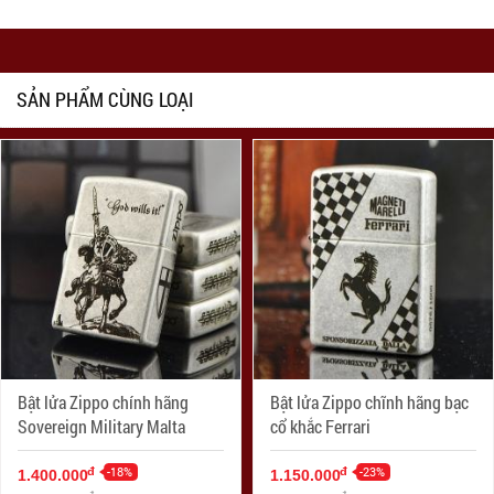
SẢN PHẨM CÙNG LOẠI
Bật lửa Zippo chính hãng
Bật lửa Zippo chĩnh hãng bạc
Sovereign Military Malta
cổ khắc Ferrari
-18%
-23%
đ
đ
1.400.000
1.150.000