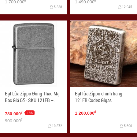
đ
đ
1.700.000
1.490.000
5.338
12.945
Bật Lửa Zippo Đồng Thau Mạ
Bật lửa Zippo chính hãng
Bạc Giả Cổ - SKU 121FB –
121FB Codex Gigas
Zippo Antique Silver Plate
đ
-13%
đ
1.200.000
780.000
đ
900.000
10.872
5.690