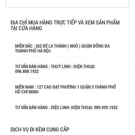
ĐỊA CHỈ MUA HÀNG TRỰC TIẾP VÀ XEM SẢN PHẨM
TẠI CỬA HÀNG
MIỀN BẮC : 262 ĐÊ LA THÀNH ( NHỎ ) QUẬN ĐỐNG ĐA
THÀNH PHỐ HÀ NỘI:
TƯ VẤN BÁN HÀNG : THUỲ LINH : ĐIỆN THOẠI:
096.888.1932
MIỀN NAM : 127 CAO ĐẠT PHƯỜNG 1 QUẬN 5 THÀNH PHỐ
HỒ CHÍ MINH
TƯ VẤN BÁN HÀNG : DIỆU LINH: ĐIỆN THOẠI:
089.999.1932
DỊCH VỤ ĐI KÈM CUNG CẤP