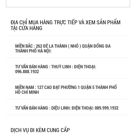
ĐỊA CHỈ MUA HÀNG TRỰC TIẾP VÀ XEM SẢN PHẨM
TẠI CỬA HÀNG
MIỀN BẮC : 262 ĐÊ LA THÀNH ( NHỎ ) QUẬN ĐỐNG ĐA
THÀNH PHỐ HÀ NỘI:
TƯ VẤN BÁN HÀNG : THUỲ LINH : ĐIỆN THOẠI:
096.888.1932
MIỀN NAM : 127 CAO ĐẠT PHƯỜNG 1 QUẬN 5 THÀNH PHỐ
HỒ CHÍ MINH
TƯ VẤN BÁN HÀNG : DIỆU LINH: ĐIỆN THOẠI:
089.999.1932
DỊCH VỤ ĐI KÈM CUNG CẤP