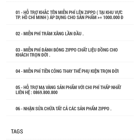
01 - HỖ TRỢ KHẮC TÊN MIỄN PHÍ LÊN ZIPPO ( TẠI KHU VỰC
TP. HỒ CHÍ MINH ) ÁP DỤNG CHO SẢN PHẨM >= 1000.000 Đ
02 - MIỄN PHÍ TRÂM XĂNG LẦN ĐẦU .
03 - MIỄN PHÍ ĐÁNH BÓNG ZIPPO CHẤT LIỆU ĐỒNG CHO
KHÁCH TRỌN ĐỜI .
04 - MIỄN PHÍ TIỀN CÔNG THAY THẾ PHỤ KIỆN TRỌN ĐỜI
05 - HỖ TRỢ MẠ VÀNG SẢN PHẨM VỚI CHI PHÍ THẤP NHẤT
LIÊN HỆ : 0869.800.800
06 - NHẬN SỬA CHỮA TẤT CẢ CÁC SẢN PHẨM ZIPPO .
TAGS