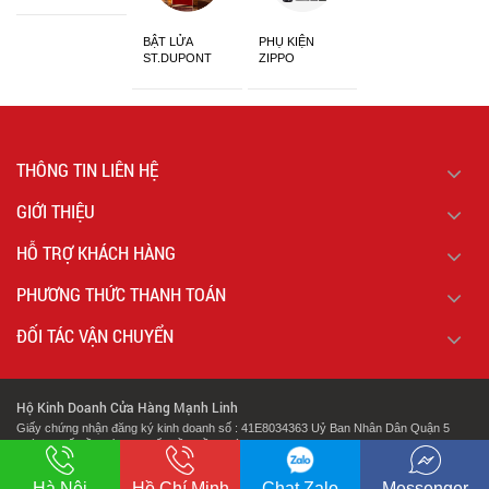
Sắc
BẬT LỬA
PHỤ KIỆN
ST.DUPONT
ZIPPO
CHÍNH HÃNG
THÔNG TIN LIÊN HỆ
GIỚI THIỆU
HỖ TRỢ KHÁCH HÀNG
PHƯƠNG THỨC THANH TOÁN
ĐỐI TÁC VẬN CHUYỂN
Hộ Kinh Doanh Cửa Hàng Mạnh Linh
Giấy chứng nhận đăng ký kinh doanh số : 41E8034363 Uỷ Ban Nhân Dân Quận 5
Thành Phố Hồ Chí Minh Cấp Lần Đầu Ngày : 07/02/2018.
.
Địa chỉ: 127 Cao Đạt Phường 1 Quận 5 Thành Phố Hồ Chí Minh
Hà Nội
Hồ Chí Minh
Chat Zalo
Messenger