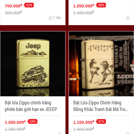
Green Matte Zippo Logo
-22%
-30%
đ
đ
700.000
1.050.000
đ
đ
900.000
1.490.000
7.196
Bật lửa Zippo chính hãng
Bật Lửa Zippo Chính Hãng
phiên bản giới hạn xe JEEEP
Đồng Khắc Tranh Bát Mã Truy
Phong
-24%
-21%
đ
đ
1.050.000
1.100.000
đ
đ
1.380.000
1.400.000