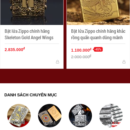
Bật lửa Zippo chính hãng
Bật lửa Zippo chính hãng khắc
Skeleton Gold Angel Wings
rồng quấn quanh dũng mãnh
đ
-45%
đ
2.835.000
1.100.000
đ
2.000.000
DANH SÁCH CHUYÊN MỤC