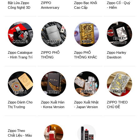
ZIPPO
Zippo Bạc Khối
Zippo Cổ - Quý
Bật Lửa Zippo
Anniversary
Cao Cấp
- Hiếm
Công Nghệ 3D
Edition
Sắc Nét
Zippo Catalogue
ZIPPO PHỔ
Zippo PHỔ
Zippo Harley
- Hình Trang Trí
THÔNG
THÔNG KHẮC
Davidson
Zippo Dành Cho
Zippo Xuất Hàn
Zippo Xuất Nhật
ZIPPO THEO
Thị Trường
- Korea Version
- Japan Version
CHỦ ĐỀ
Châu Á Khắc
Siêu Đẹp
Zippo Theo
Chất Liệu - Màu