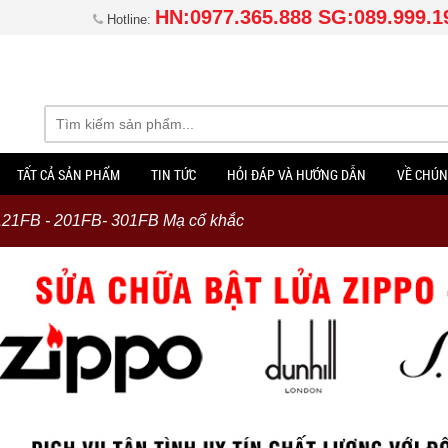
HN:0977.365.888 SG:089.999.1
Hotline:
TẤT CẢ SẢN PHẨM
TIN TỨC
HỎI ĐÁP VÀ HƯỚNG DẪN
VỀ CHÚN
21FB - 201FB- 301FB Mạ cổ khắc