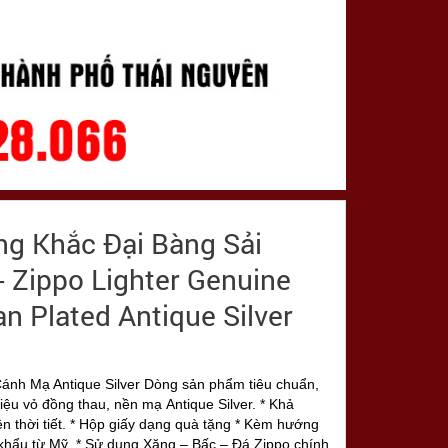
ng Khắc Đại Bàng Sải
- Zippo Lighter Genuine
n Plated Antique Silver
ánh Mạ Antique Silver Dòng sản phẩm tiêu chuẩn,
ệu vỏ đồng thau, nền mạ Antique Silver. * Khả
ện thời tiết. * Hộp giấy dạng quà tặng * Kèm hướng
khẩu từ Mỹ. * Sử dụng Xăng – Bấc – Đá Zippo chính