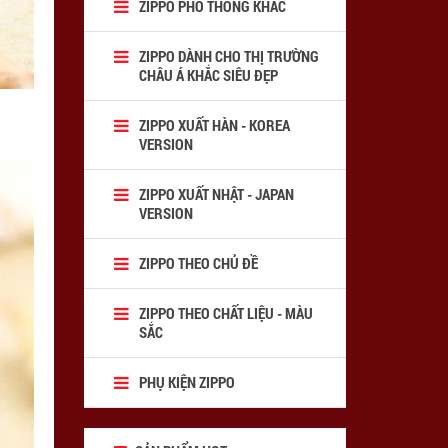
ZIPPO PHỔ THÔNG KHẮC
ZIPPO DÀNH CHO THỊ TRƯỜNG
CHÂU Á KHẮC SIÊU ĐẸP
ZIPPO XUẤT HÀN - KOREA
VERSION
ZIPPO XUẤT NHẬT - JAPAN
VERSION
ZIPPO THEO CHỦ ĐỀ
ZIPPO THEO CHẤT LIỆU - MÀU
SẮC
PHỤ KIỆN ZIPPO