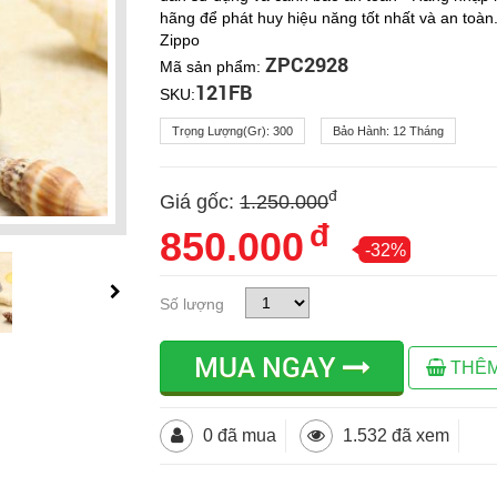
hãng để phát huy hiệu năng tốt nhất và an toàn.
Zippo
ZPC2928
Mã sản phẩm:
121FB
SKU:
Trọng Lượng(gr):
300
Bảo Hành:
12 Tháng
đ
Giá gốc:
1.250.000
đ
850.000
-32%
Số lượng
MUA NGAY
THÊM
0 đã mua
1.532 đã xem