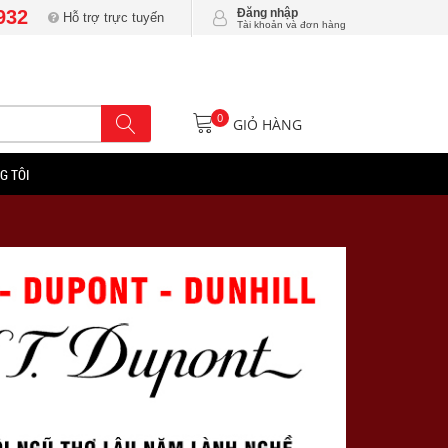
932
Đăng nhập
Hỗ trợ trực tuyến
Tài khoản và đơn hàng
0
GIỎ HÀNG
G TÔI