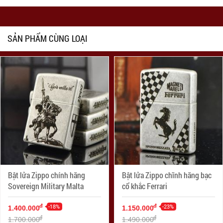
SẢN PHẨM CÙNG LOẠI
Bật lửa Zippo chính hãng
Bật lửa Zippo chĩnh hãng bạc
Sovereign Military Malta
cổ khắc Ferrari
-18%
-23%
đ
đ
1.400.000
1.150.000
đ
đ
1.700.000
1.490.000