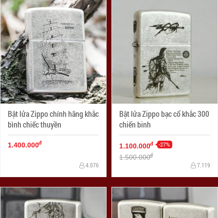
Bật lửa Zippo chính hãng khắc
Bật lửa Zippo bạc cổ khắc 300
bình chiếc thuyền
chiến binh
đ
-27%
đ
1.400.000
1.100.000
đ
1.500.000
4.076
7.119