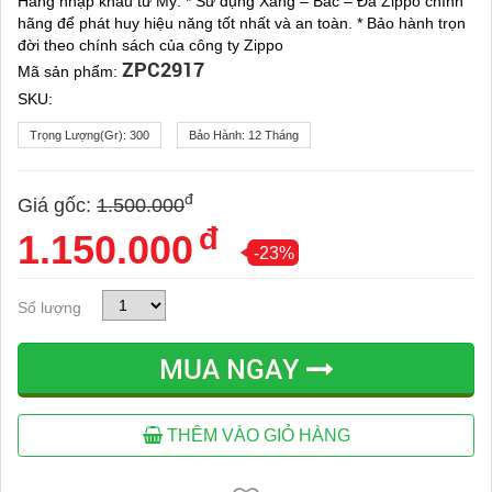
Hàng nhập khẩu từ Mỹ. * Sử dụng Xăng – Bấc – Đá Zippo chính
hãng để phát huy hiệu năng tốt nhất và an toàn. * Bảo hành trọn
đời theo chính sách của công ty Zippo
ZPC2917
Mã sản phẩm:
SKU:
Trọng Lượng(gr):
300
Bảo Hành:
12 Tháng
đ
Giá gốc:
1.500.000
đ
1.150.000
-23%
Số lượng
MUA NGAY
THÊM VÀO GIỎ HÀNG