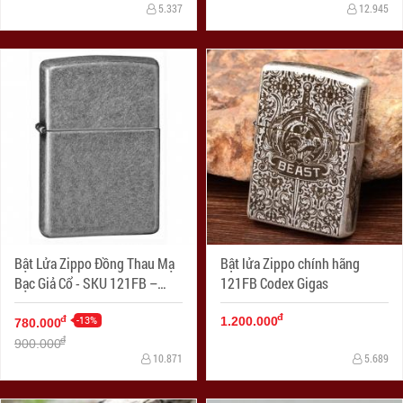
5.337
12.945
Bật Lửa Zippo Đồng Thau Mạ
Bật lửa Zippo chính hãng
Bạc Giả Cổ - SKU 121FB –
121FB Codex Gigas
Zippo Antique Silver Plate
đ
-13%
đ
1.200.000
780.000
đ
900.000
10.871
5.689