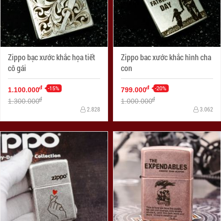
Zippo bạc xước khắc họa tiết
Zippo bac xước khắc hình cha
cô gái
con
-15%
-20%
đ
đ
1.100.000
799.000
đ
đ
1.300.000
1.000.000
2.828
3.062