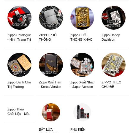
Zippo Catalogue
ZIPPO PHỔ
Zippo PHỔ
Zippo Harley
- Hình Trang Trí
THÔNG
THÔNG KHẮC
Davidson
Zippo Dành Cho
Zippo Xuất Hàn
Zippo Xuất Nhật
ZIPPO THEO
Thị Trường
- Korea Version
- Japan Version
CHỦ ĐỀ
Châu Á Khắc
Siêu Đẹp
Zippo Theo
Chất Liệu - Màu
Sắc
BẬT LỬA
PHỤ KIỆN