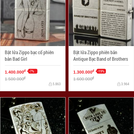
Bật lửa Zippo bạc cổ phiên
Bật lửa Zippo phiên bản
bản Bad Girl
Antique Bạc Band of Brothers
-7%
-19%
đ
đ
1.400.000
1.300.000
đ
đ
1.500.000
1.600.000
5.863
3.964