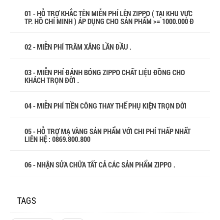
01 - HỖ TRỢ KHẮC TÊN MIỄN PHÍ LÊN ZIPPO ( TẠI KHU VỰC
TP. HỒ CHÍ MINH ) ÁP DỤNG CHO SẢN PHẨM >= 1000.000 Đ
02 - MIỄN PHÍ TRÂM XĂNG LẦN ĐẦU .
03 - MIỄN PHÍ ĐÁNH BÓNG ZIPPO CHẤT LIỆU ĐỒNG CHO
KHÁCH TRỌN ĐỜI .
04 - MIỄN PHÍ TIỀN CÔNG THAY THẾ PHỤ KIỆN TRỌN ĐỜI
05 - HỖ TRỢ MẠ VÀNG SẢN PHẨM VỚI CHI PHÍ THẤP NHẤT
LIÊN HỆ : 0869.800.800
06 - NHẬN SỬA CHỮA TẤT CẢ CÁC SẢN PHẨM ZIPPO .
TAGS