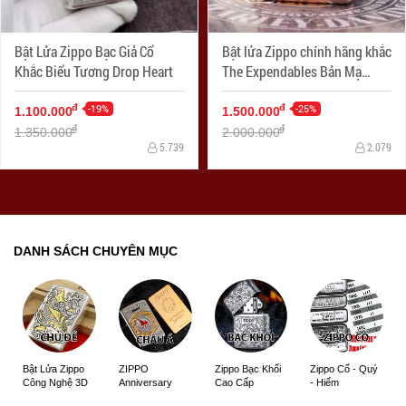
Bật Lửa Zippo Bạc Giả Cổ
Bật lửa Zippo chính hãng khắc
Khắc Biểu Tương Drop Heart
The Expendables Bản Mạ
Antique Copper
-19%
-25%
đ
đ
1.100.000
1.500.000
đ
đ
1.350.000
2.000.000
5.739
2.079
DANH SÁCH CHUYÊN MỤC
ZIPPO
Zippo Bạc Khối
Zippo Cổ - Quý
Bật Lửa Zippo
Anniversary
Cao Cấp
- Hiếm
Công Nghệ 3D
Edition
Sắc Nét