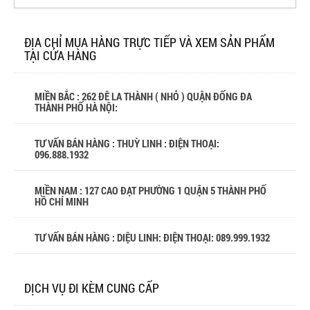
ĐỊA CHỈ MUA HÀNG TRỰC TIẾP VÀ XEM SẢN PHẨM
TẠI CỬA HÀNG
MIỀN BẮC : 262 ĐÊ LA THÀNH ( NHỎ ) QUẬN ĐỐNG ĐA
THÀNH PHỐ HÀ NỘI:
TƯ VẤN BÁN HÀNG : THUỲ LINH : ĐIỆN THOẠI:
096.888.1932
MIỀN NAM : 127 CAO ĐẠT PHƯỜNG 1 QUẬN 5 THÀNH PHỐ
HỒ CHÍ MINH
TƯ VẤN BÁN HÀNG : DIỆU LINH: ĐIỆN THOẠI:
089.999.1932
DỊCH VỤ ĐI KÈM CUNG CẤP