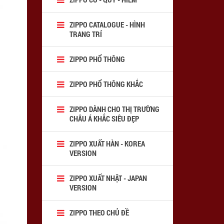
ZIPPO CATALOGUE - HÌNH
TRANG TRÍ
ZIPPO PHỔ THÔNG
ZIPPO PHỔ THÔNG KHẮC
ZIPPO DÀNH CHO THỊ TRƯỜNG
CHÂU Á KHẮC SIÊU ĐẸP
ZIPPO XUẤT HÀN - KOREA
VERSION
ZIPPO XUẤT NHẬT - JAPAN
VERSION
ZIPPO THEO CHỦ ĐỀ