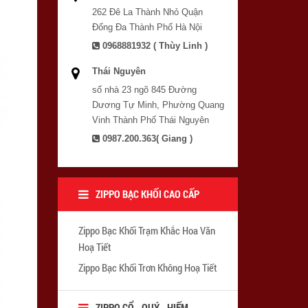
262 Đê La Thành Nhỏ Quận
Đống Đa Thành Phố Hà Nội
0968881932 ( Thùy Linh )
Thái Nguyên
số nhà 23 ngõ 845 Đường
Dương Tự Minh, Phường Quang
Vinh Thành Phố Thái Nguyên
0987.200.363( Giang )
ZIPPO BẠC KHỐI CAO CẤP
Zippo Bạc Khối Trạm Khắc Hoa Văn
Hoạ Tiết
Zippo Bạc Khối Trơn Không Hoạ Tiết
ZIPPO CỔ - QUÝ - HIẾM