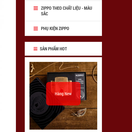
ZIPPO THEO CHẤT LIỆU - MÀU
SẮC
PHỤ KIỆN ZIPPO
SẢN PHẨM HOT
Hàng New