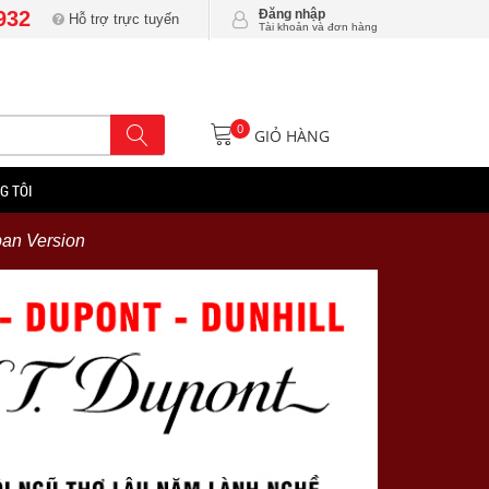
932
Đăng nhập
Hỗ trợ trực tuyến
Tài khoản và đơn hàng
0
GIỎ HÀNG
G TÔI
pan Version