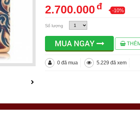
đ
2.700.000
-10%
Số lượng
MUA NGAY
THÊM
0 đã mua
5.229 đã xem