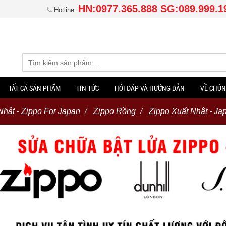
HN:0977.365.888 SG:089.999.1
Hotline:
TẤT CẢ SẢN PHẨM
TIN TỨC
HỎI ĐÁP VÀ HƯỚNG DẪN
VỀ CHÚN
Nhật - Zippo For Japan
Zippo Rồng
Zippo Xuất Nhật - Ja