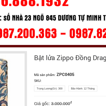
Bật lửa Zippo Đồng Dra
ZPC0405
Mã sản phẩm:
SKU:
Trọng Lượng(gr):
300
Bảo Hành:
12 Tháng
đ
Giá gốc:
3.000.000