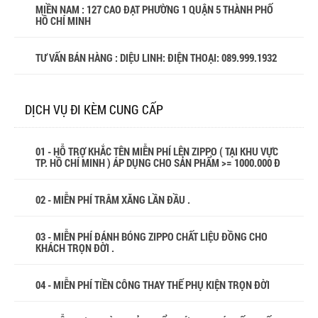
MIỀN NAM : 127 CAO ĐẠT PHƯỜNG 1 QUẬN 5 THÀNH PHỐ
HỒ CHÍ MINH
TƯ VẤN BÁN HÀNG : DIỆU LINH: ĐIỆN THOẠI:
089.999.1932
DỊCH VỤ ĐI KÈM CUNG CẤP
01 - HỖ TRỢ KHẮC TÊN MIỄN PHÍ LÊN ZIPPO ( TẠI KHU VỰC
TP. HỒ CHÍ MINH ) ÁP DỤNG CHO SẢN PHẨM >= 1000.000 Đ
02 - MIỄN PHÍ TRÂM XĂNG LẦN ĐẦU .
03 - MIỄN PHÍ ĐÁNH BÓNG ZIPPO CHẤT LIỆU ĐỒNG CHO
KHÁCH TRỌN ĐỜI .
04 - MIỄN PHÍ TIỀN CÔNG THAY THẾ PHỤ KIỆN TRỌN ĐỜI