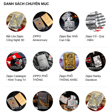
DANH SÁCH CHUYÊN MỤC
ZIPPO
Zippo Bạc Khối
Zippo Cổ - Quý
Bật Lửa Zippo
Anniversary
Cao Cấp
- Hiếm
Công Nghệ 3D
Edition
Sắc Nét
Zippo Catalogue
ZIPPO PHỔ
Zippo PHỔ
Zippo Harley
- Hình Trang Trí
THÔNG
THÔNG KHẮC
Davidson