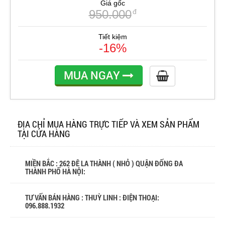
Giá gốc
950.000
đ
Tiết kiệm
-16%
MUA NGAY
ĐỊA CHỈ MUA HÀNG TRỰC TIẾP VÀ XEM SẢN PHẨM
TẠI CỬA HÀNG
MIỀN BẮC : 262 ĐÊ LA THÀNH ( NHỎ ) QUẬN ĐỐNG ĐA
THÀNH PHỐ HÀ NỘI:
TƯ VẤN BÁN HÀNG : THUỲ LINH : ĐIỆN THOẠI:
096.888.1932