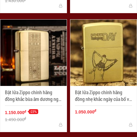
1.430.000
Bật lửa Zippo chính hãng
Bật lửa Zippo chính hãng
đồng khắc bùa âm dương ngũ
đồng nhẹ khắc ngày của bố vô
hành
cùng ý nghĩa
đ
-23%
đ
1.050.000
1.150.000
đ
1.490.000