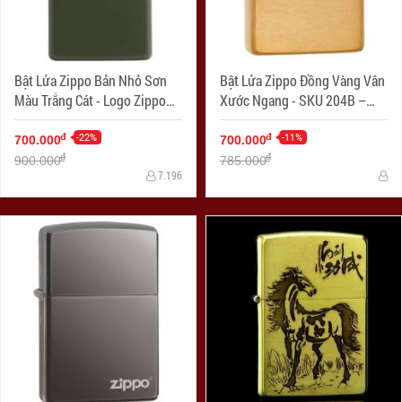
Bật Lửa Zippo Bản Nhỏ Sơn
Bật Lửa Zippo Đồng Vàng Vân
Màu Trắng Cát - Logo Zippo
Xước Ngang - SKU 204B –
SKU 1627ZL- Zippo Slim®
Zippo Brushed Brass
Green Matte Zippo Logo
-22%
-11%
đ
đ
700.000
700.000
đ
đ
900.000
785.000
7.196