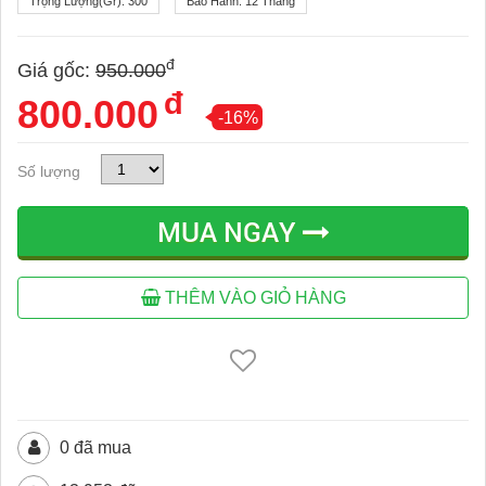
Trọng Lượng(gr):
300
Bảo Hành:
12 Tháng
đ
Giá gốc:
950.000
đ
800.000
-16%
Số lượng
MUA NGAY
THÊM VÀO GIỎ HÀNG
0 đã mua