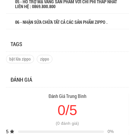
05 - HỖ TRỢ MẠ VÀNG SẢN PHẨM VỚI CHI PHÍ THẤP NHẤT
LIÊN HỆ : 0869.800.800
06 - NHẬN SỬA CHỮA TẤT CẢ CÁC SẢN PHẨM ZIPPO .
TAGS
bật lửa zippo
zippo
ĐÁNH GIÁ
Đánh Giá Trung Bình
0/5
(0 đánh giá)
5
0%