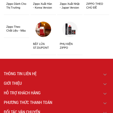
Zippo Dành Cho
Zippo Xuất Hàn
Zippo Xuất Nhật
ZIPPO THEO
Thị Trường
- Korea Version
- Japan Version
CHỦ ĐỀ
Châu Á Khắc
Siêu Đẹp
Zippo Theo
Chất Liệu - Màu
Sắc
BẬT LỬA
PHỤ KIỆN
ST.DUPONT
ZIPPO
CHÍNH HÃNG
THÔNG TIN LIÊN HỆ
GIỚI THIỆU
HỖ TRỢ KHÁCH HÀNG
PHƯƠNG THỨC THANH TOÁN
ĐỐI TÁC VẬN CHUYỂN