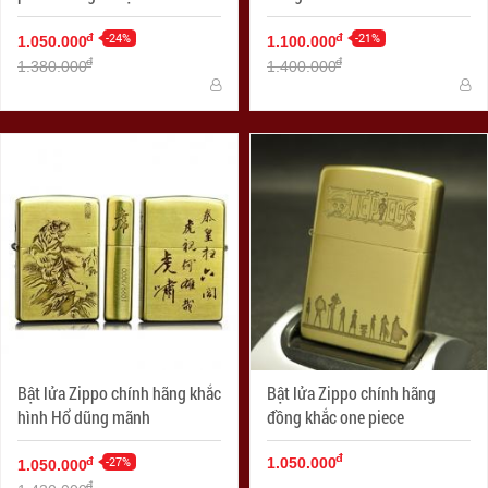
Phong
-24%
-21%
đ
đ
1.050.000
1.100.000
đ
đ
1.380.000
1.400.000
Bật lửa Zippo chính hãng khắc
Bật lửa Zippo chính hãng
hình Hổ dũng mãnh
đồng khắc one piece
đ
-27%
đ
1.050.000
1.050.000
đ