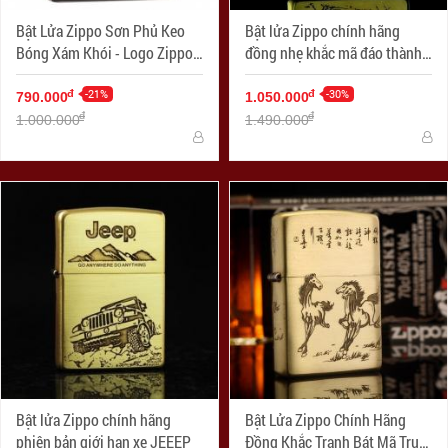
Bật Lửa Zippo Sơn Phủ Keo
Bật lửa Zippo chính hãng
Bóng Xám Khói - Logo Zippo
đồng nhẹ khắc mã đáo thành
SKU 150ZL – Zippo Black Ice
công
with Zippo Logo
-21%
-30%
đ
đ
790.000
1.050.000
đ
đ
1.000.000
1.490.000
Bật lửa Zippo chính hãng
Bật Lửa Zippo Chính Hãng
phiên bản giới hạn xe JEEEP
Đồng Khắc Tranh Bát Mã Truy