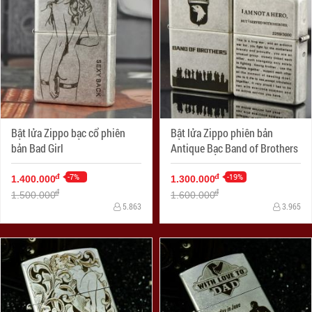
Bật lửa Zippo bạc cổ phiên
Bật lửa Zippo phiên bản
bản Bad Girl
Antique Bạc Band of Brothers
-7%
-19%
đ
đ
1.400.000
1.300.000
đ
đ
1.500.000
1.600.000
5.863
3.965