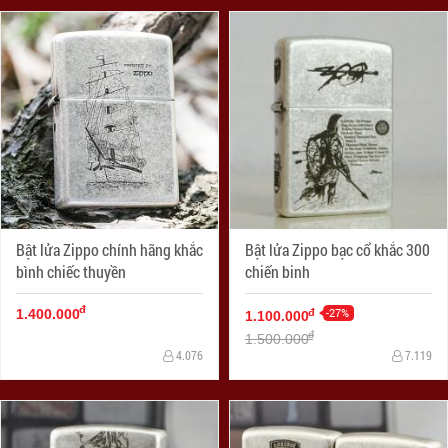
Bật lửa Zippo chính hãng khắc
Bật lửa Zippo bạc cổ khắc 300
bình chiếc thuyền
chiến binh
đ
-27%
đ
1.400.000
1.100.000
đ
1.500.000
4.076
7.119