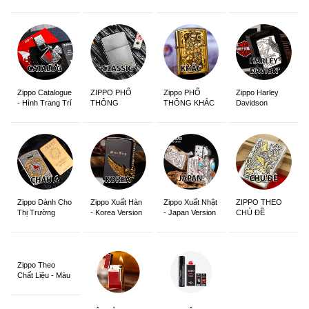
Edition
Sắc Nét
Zippo Catalogue
ZIPPO PHỔ
Zippo PHỔ
Zippo Harley
- Hình Trang Trí
THÔNG
THÔNG KHẮC
Davidson
Zippo Dành Cho
Zippo Xuất Hàn
Zippo Xuất Nhật
ZIPPO THEO
Thị Trường
- Korea Version
- Japan Version
CHỦ ĐỀ
Châu Á Khắc
Siêu Đẹp
Zippo Theo
Chất Liệu - Màu
Sắc