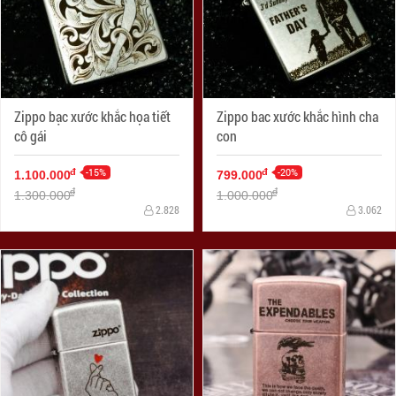
Zippo bạc xước khắc họa tiết
Zippo bac xước khắc hình cha
cô gái
con
-15%
-20%
đ
đ
1.100.000
799.000
đ
đ
1.300.000
1.000.000
2.828
3.062