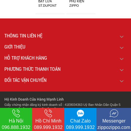
BẬT LỬA
PHỤ KIỆN
ST.DUPONT
ZIPPO
CHÍNH HÃNG
THÔNG TIN LIÊN HỆ
GIỚI THIỆU
HỖ TRỢ KHÁCH HÀNG
PHƯƠNG THỨC THANH TOÁN
ĐỐI TÁC VẬN CHUYỂN
Hộ Kinh Doanh Cửa Hàng Mạnh Linh
Giấy chứng nhận đăng ký kinh doanh số : 41E8034363 Uỷ Ban Nhân Dân Quận 5
Thành Phố Hồ Chí Minh Cấp Lần Đầu Ngày : 07/02/2018.
.
Địa chỉ: 127 Cao Đạt Phường 1 Quận 5 Thành Phố Hồ Chí Minh
Hà Nội
Hồ Chí Minh
Chat Zalo
Messenger
096.888.1932
089.999.1932
089.999.1932
zippozippo.com