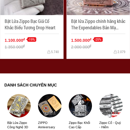
Bật Lửa Zippo Bạc Giả Cổ
Bật lửa Zippo chính hãng khắc
Khắc Biểu Tương Drop Heart
The Expendables Bản Mạ
Antique Copper
-19%
-25%
đ
đ
1.100.000
1.500.000
đ
đ
1.350.000
2.000.000
5.740
2.079
DANH SÁCH CHUYÊN MỤC
ZIPPO
Zippo Bạc Khối
Zippo Cổ - Quý
Bật Lửa Zippo
Anniversary
Cao Cấp
- Hiếm
Công Nghệ 3D