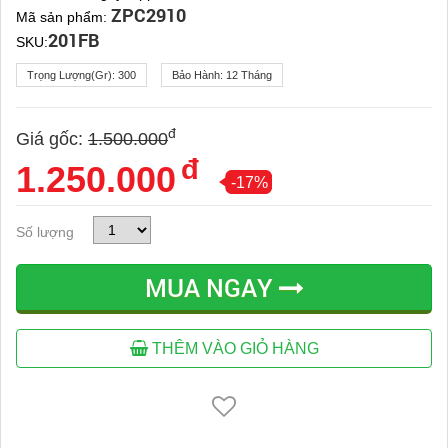
ZPC2910
Mã sản phẩm:
201FB
SKU:
Trọng Lượng(gr):
300
Bảo Hành:
12 Tháng
đ
Giá gốc:
1.500.000
đ
1.250.000
-17%
Số lượng
MUA NGAY
THÊM VÀO GIỎ HÀNG