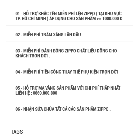
01 - HỖ TRỢ KHẮC TÊN MIỄN PHÍ LÊN ZIPPO ( TẠI KHU VỰC
TP. HỒ CHÍ MINH ) ÁP DỤNG CHO SẢN PHẨM >= 1000.000 Đ
02 - MIỄN PHÍ TRÂM XĂNG LẦN ĐẦU .
03 - MIỄN PHÍ ĐÁNH BÓNG ZIPPO CHẤT LIỆU ĐỒNG CHO
KHÁCH TRỌN ĐỜI .
04 - MIỄN PHÍ TIỀN CÔNG THAY THẾ PHỤ KIỆN TRỌN ĐỜI
05 - HỖ TRỢ MẠ VÀNG SẢN PHẨM VỚI CHI PHÍ THẤP NHẤT
LIÊN HỆ : 0869.800.800
06 - NHẬN SỬA CHỮA TẤT CẢ CÁC SẢN PHẨM ZIPPO .
TAGS