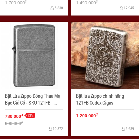
đ
đ
1.700.000
1.490.000
5.338
12.945
Bật Lửa Zippo Đồng Thau Mạ
Bật lửa Zippo chính hãng
Bạc Giả Cổ - SKU 121FB –
121FB Codex Gigas
Zippo Antique Silver Plate
đ
-13%
đ
1.200.000
780.000
đ
900.000
10.872
5.689