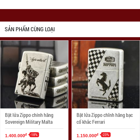
SẢN PHẨM CÙNG LOẠI
Bật lửa Zippo chính hãng
Bật lửa Zippo chĩnh hãng bạc
Sovereign Military Malta
cổ khắc Ferrari
-18%
-23%
đ
đ
1.400.000
1.150.000