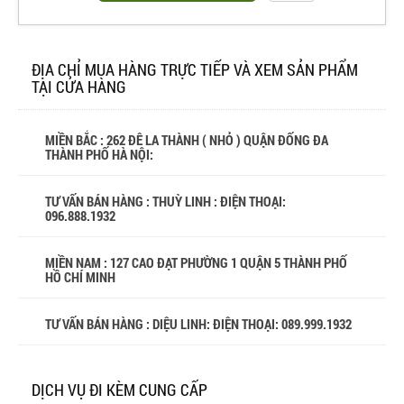
ĐỊA CHỈ MUA HÀNG TRỰC TIẾP VÀ XEM SẢN PHẨM
TẠI CỬA HÀNG
MIỀN BẮC : 262 ĐÊ LA THÀNH ( NHỎ ) QUẬN ĐỐNG ĐA
THÀNH PHỐ HÀ NỘI:
TƯ VẤN BÁN HÀNG : THUỲ LINH : ĐIỆN THOẠI:
096.888.1932
MIỀN NAM : 127 CAO ĐẠT PHƯỜNG 1 QUẬN 5 THÀNH PHỐ
HỒ CHÍ MINH
TƯ VẤN BÁN HÀNG : DIỆU LINH: ĐIỆN THOẠI:
089.999.1932
DỊCH VỤ ĐI KÈM CUNG CẤP