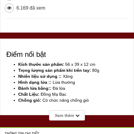
6.169 đã xem
Điểm nổi bật
Kích thước sản phẩm:
56 x 39 x 12 cm
Trọng lượng sản phẩm khi trên tay:
80g
Nhiên liệu sử dụng ::
Xăng
Hình dạng lửa ::
Lừa thường
Đánh lửa bằng::
Đá lửa
Chất Liệu:
Đồng Mạ Bạc
Chống gió:
Có chức năng chống gió
Sản xuất tại:
Mỹ ( USA)
Xem thêm
THÔNG TIN CHI TIẾT