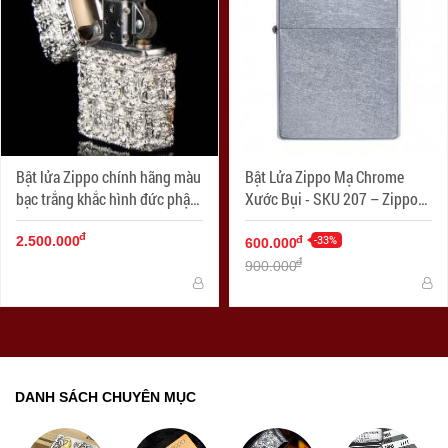
Bật lửa Zippo chính hãng màu
Bật Lửa Zippo Mạ Chrome
bạc trắng khắc hình đức phật
Xước Bụi - SKU 207 – Zippo
cổ
Street Chrome
đ
-33%
đ
2.500.000
600.000
đ
900.000
DANH SÁCH CHUYÊN MỤC