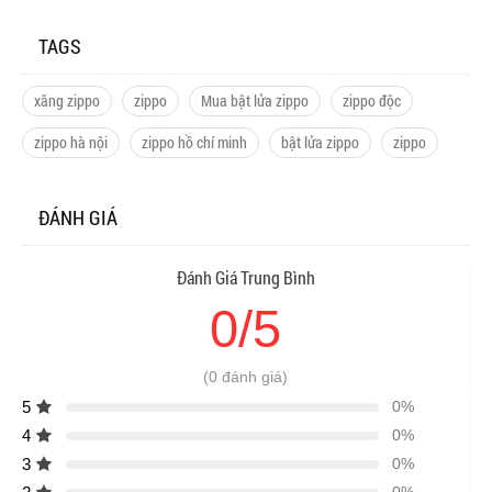
TAGS
xăng zippo
zippo
Mua bật lửa zippo
zippo độc
zippo hà nội
zippo hồ chí minh
bật lửa zippo
zippo
ĐÁNH GIÁ
Đánh Giá Trung Bình
0/5
(0 đánh giá)
5
0%
4
0%
3
0%