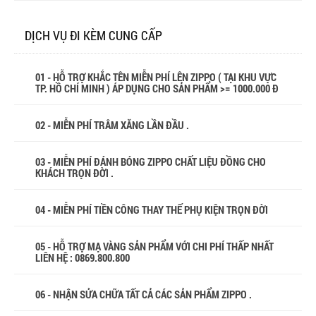
DỊCH VỤ ĐI KÈM CUNG CẤP
01 - HỖ TRỢ KHẮC TÊN MIỄN PHÍ LÊN ZIPPO ( TẠI KHU VỰC
TP. HỒ CHÍ MINH ) ÁP DỤNG CHO SẢN PHẨM >= 1000.000 Đ
02 - MIỄN PHÍ TRÂM XĂNG LẦN ĐẦU .
03 - MIỄN PHÍ ĐÁNH BÓNG ZIPPO CHẤT LIỆU ĐỒNG CHO
KHÁCH TRỌN ĐỜI .
04 - MIỄN PHÍ TIỀN CÔNG THAY THẾ PHỤ KIỆN TRỌN ĐỜI
05 - HỖ TRỢ MẠ VÀNG SẢN PHẨM VỚI CHI PHÍ THẤP NHẤT
LIÊN HỆ : 0869.800.800
06 - NHẬN SỬA CHỮA TẤT CẢ CÁC SẢN PHẨM ZIPPO .