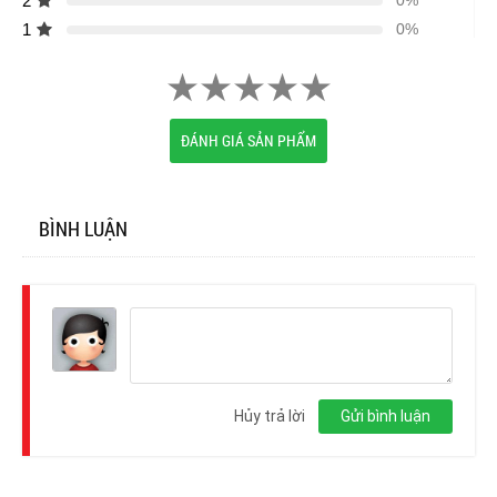
2
0%
1
0%
ĐÁNH GIÁ SẢN PHẨM
BÌNH LUẬN
Đăng
nhập
Hủy trả lời
Gửi bình luận