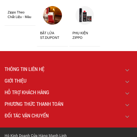
Zippo Theo
Chất Liệu - Màu
Sắc
BẬT LỬA
PHỤ KIỆN
ST.DUPONT
ZIPPO
CHÍNH HÃNG
THÔNG TIN LIÊN HỆ
GIỚI THIỆU
HỖ TRỢ KHÁCH HÀNG
PHƯƠNG THỨC THANH TOÁN
ĐỐI TÁC VẬN CHUYỂN
Hộ Kinh Doanh Cửa Hàng Mạnh Linh