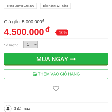
Trọng Lượng(gr):
300
Bảo Hành:
12 Tháng
đ
Giá gốc:
5.000.000
đ
4.500.000
-10%
Số lượng
MUA NGAY
THÊM VÀO GIỎ HÀNG
0 đã mua