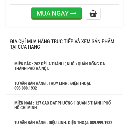
MUA NGAY
ĐỊA CHỈ MUA HÀNG TRỰC TIẾP VÀ XEM SẢN PHẨM
TẠI CỬA HÀNG
MIỀN BẮC : 262 ĐÊ LA THÀNH ( NHỎ ) QUẬN ĐỐNG ĐA
THÀNH PHỐ HÀ NỘI:
TƯ VẤN BÁN HÀNG : THUỲ LINH : ĐIỆN THOẠI:
096.888.1932
MIỀN NAM : 127 CAO ĐẠT PHƯỜNG 1 QUẬN 5 THÀNH PHỐ
HỒ CHÍ MINH
TƯ VẤN BÁN HÀNG : DIỆU LINH: ĐIỆN THOẠI:
089.999.1932