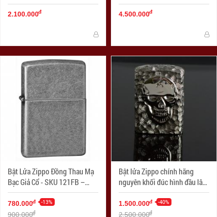
đ
đ
2.100.000
4.500.000
Bật Lửa Zippo Đồng Thau Mạ
Bật lửa Zippo chính hãng
Bạc Giả Cổ - SKU 121FB –
nguyên khối đúc hình đầu lâu
Zippo Antique Silver Plate
mặt kia xương tréo
-13%
-40%
đ
đ
780.000
1.500.000
đ
đ
900.000
2.500.000