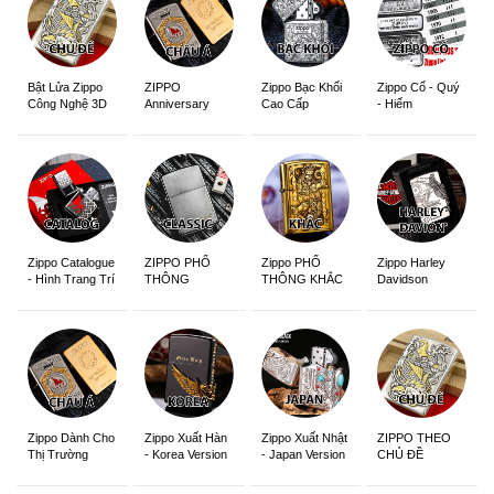
ZIPPO
Zippo Bạc Khối
Zippo Cổ - Quý
Bật Lửa Zippo
Anniversary
Cao Cấp
- Hiếm
Công Nghệ 3D
Edition
Sắc Nét
Zippo Catalogue
ZIPPO PHỔ
Zippo PHỔ
Zippo Harley
- Hình Trang Trí
THÔNG
THÔNG KHẮC
Davidson
Zippo Dành Cho
Zippo Xuất Hàn
Zippo Xuất Nhật
ZIPPO THEO
Thị Trường
- Korea Version
- Japan Version
CHỦ ĐỀ
Châu Á Khắc
Siêu Đẹp