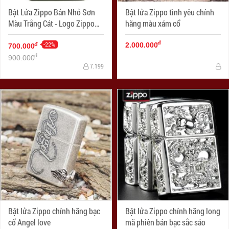
Bật Lửa Zippo Bản Nhỏ Sơn
Bật lửa Zippo tình yêu chính
Màu Trắng Cát - Logo Zippo
hãng màu xám cổ
SKU 1627ZL- Zippo Slim®
đ
Green Matte Zippo Logo
-22%
đ
2.000.000
700.000
đ
900.000
7.199
Bật lửa Zippo chính hãng bạc
Bật lửa Zippo chính hãng long
cổ Angel love
mã phiên bản bạc sắc sảo