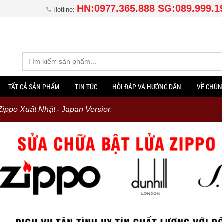
HN:0977.365.888 SG:089.999.1
Hotline:
TẤT CẢ SẢN PHẨM
TIN TỨC
HỎI ĐÁP VÀ HƯỚNG DẪN
VỀ CHÚN
Zippo Xuất Nhật - Japan Version