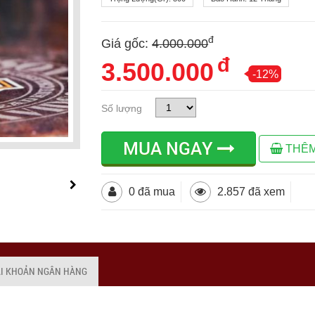
đ
Giá gốc:
4.000.000
đ
3.500.000
-12%
Số lượng
MUA NGAY
THÊM
0 đã mua
2.857 đã xem
ÀI KHOẢN NGÂN HÀNG