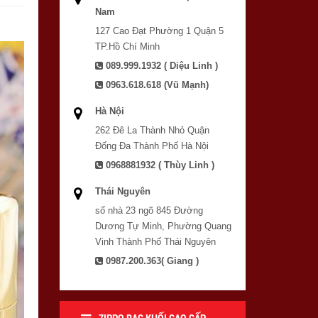
Nam
127 Cao Đạt Phường 1 Quận 5
TP.Hồ Chí Minh
089.999.1932 ( Diệu Linh )
0963.618.618 (Vũ Mạnh)
Hà Nội
262 Đê La Thành Nhỏ Quận
Đống Đa Thành Phố Hà Nội
0968881932 ( Thùy Linh )
Thái Nguyên
số nhà 23 ngõ 845 Đường
Dương Tự Minh, Phường Quang
Vinh Thành Phố Thái Nguyên
0987.200.363( Giang )
ZIPPO BẠC KHỐI CAO CẤP