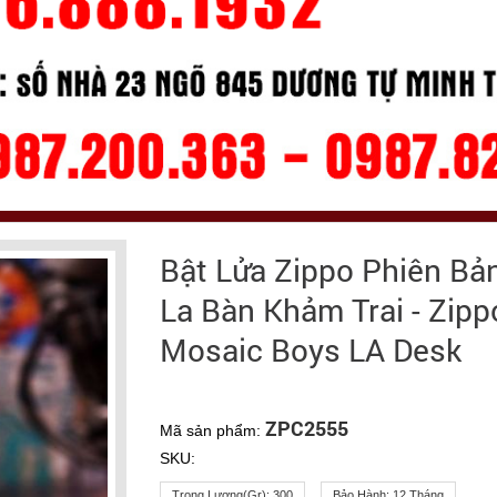
Bật Lửa Zippo Phiên Bả
La Bàn Khảm Trai - Zipp
Mosaic Boys LA Desk
ZPC2555
Mã sản phẩm:
SKU:
Trọng Lượng(gr):
300
Bảo Hành:
12 Tháng