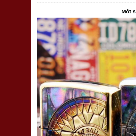
Một s