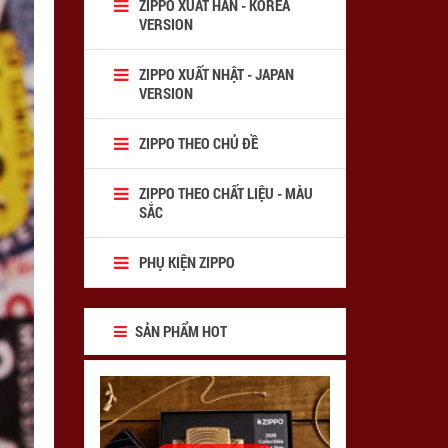
ZIPPO XUẤT HÀN - KOREA
VERSION
ZIPPO XUẤT NHẬT - JAPAN
VERSION
ZIPPO THEO CHỦ ĐỀ
ZIPPO THEO CHẤT LIỆU - MÀU
SẮC
PHỤ KIỆN ZIPPO
SẢN PHẨM HOT