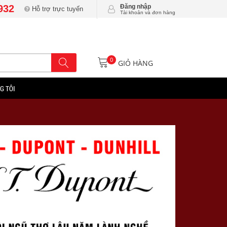
932
Đăng nhập
Hỗ trợ trực tuyến
Tài khoản và đơn hàng
0
GIỎ HÀNG
G TÔI