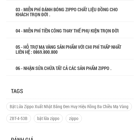
03 - MIỄN PHÍ ĐÁNH BÓNG ZIPPO CHẤT LIỆU ĐỒNG CHO
KHÁCH TRỌN ĐỜI .
04 - MIỄN PHÍ TIỀN CÔNG THAY THẾ PHỤ KIỆN TRỌN ĐỜI
05 - HỖ TRỢ MẠ VÀNG SẢN PHẨM VỚI CHI PHÍ THẤP NHẤT
LIÊN HỆ : 0869.800.800
06 - NHẬN SỬA CHỮA TẤT CẢ CÁC SẢN PHẨM ZIPPO .
TAGS
Bật Lửa Zippo Xuất Nhật Băng Đen Huy Hiệu Rồng Ba Chiều Mạ Vàng
ZBT-4-53B
bật lửa zippo
zippo
ĐÁNH GIÁ