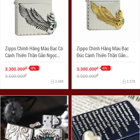
Zippo Chính Hãng Màu Bạc Có
Zippo Chính Hãng Màu Bạc
Cánh Thiên Thần Gắn Ngọc
Đúc Cánh Thiên Thần Gắn
Xanh Bên
Ngọc Xanh Bên Sườn
-6%
-6%
đ
đ
3.300.000
3.300.000
đ
đ
3.500.000
3.500.000
3.589
3.278