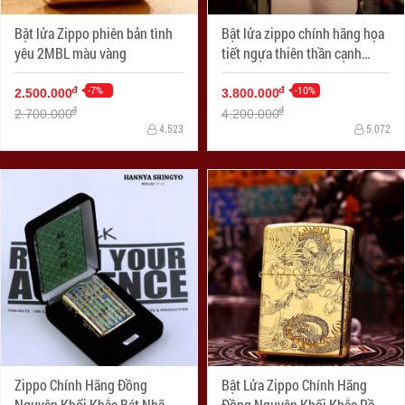
Bật lửa Zippo phiên bản tình
Bật lửa zippo chính hãng họa
yêu 2MBL màu vàng
tiết ngựa thiên thần cạnh
sườn phiên bản mạ vàng 24k
-7%
-10%
đ
đ
2.500.000
3.800.000
đ
đ
2.700.000
4.200.000
4.523
5.072
Zippo Chính Hãng Đồng
Bật Lửa Zippo Chính Hãng
Nguyên Khối Khắc Bát Nhã
Đồng Nguyên Khối Khắc Rồng