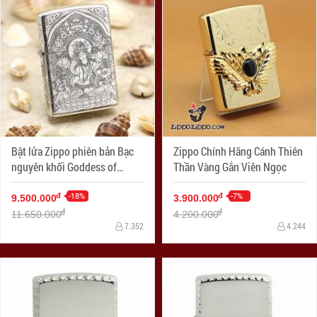
Bật lửa Zippo phiên bản Bạc
Zippo Chính Hãng Cánh Thiên
nguyên khối Goddess of
Thần Vàng Gắn Viên Ngọc
Mercy
-18%
-7%
đ
đ
9.500.000
3.900.000
đ
đ
11.650.000
4.200.000
7.352
4.244