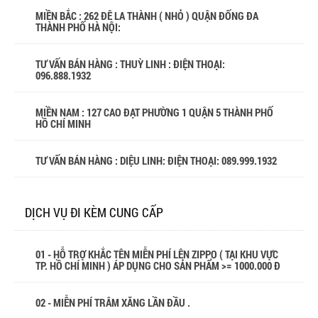
MIỀN BẮC : 262 ĐÊ LA THÀNH ( NHỎ ) QUẬN ĐỐNG ĐA
THÀNH PHỐ HÀ NỘI:
TƯ VẤN BÁN HÀNG : THUỲ LINH : ĐIỆN THOẠI:
096.888.1932
MIỀN NAM : 127 CAO ĐẠT PHƯỜNG 1 QUẬN 5 THÀNH PHỐ
HỒ CHÍ MINH
TƯ VẤN BÁN HÀNG : DIỆU LINH: ĐIỆN THOẠI:
089.999.1932
DỊCH VỤ ĐI KÈM CUNG CẤP
01 - HỖ TRỢ KHẮC TÊN MIỄN PHÍ LÊN ZIPPO ( TẠI KHU VỰC
TP. HỒ CHÍ MINH ) ÁP DỤNG CHO SẢN PHẨM >= 1000.000 Đ
02 - MIỄN PHÍ TRÂM XĂNG LẦN ĐẦU .