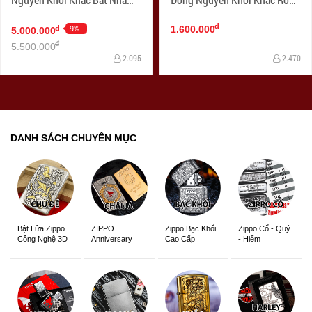
Tâm Kinh Khảm Trai Xanh
Và Phượng
đ
-9%
đ
1.600.000
5.000.000
đ
5.500.000
2.095
2.470
DANH SÁCH CHUYÊN MỤC
ZIPPO
Zippo Bạc Khối
Zippo Cổ - Quý
Bật Lửa Zippo
Anniversary
Cao Cấp
- Hiếm
Công Nghệ 3D
Edition
Sắc Nét