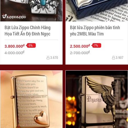
Bật Lửa Zippo Chính Hãng
Bật lửa Zippo phiên bản tình
Họa Tiết Ấn Độ Đính Ngọc
yêu 2MBL Màu Tím
-5%
-7%
đ
đ
3.800.000
2.500.000
đ
đ
4.000.000
2.700.000
3.670
3.907