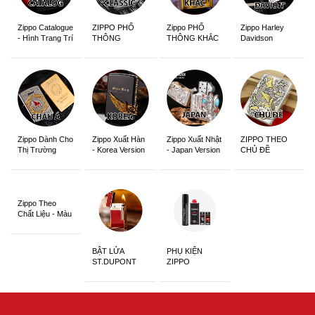
Zippo Catalogue
ZIPPO PHỔ
Zippo PHỔ
Zippo Harley
- Hình Trang Trí
THÔNG
THÔNG KHẮC
Davidson
Zippo Dành Cho
Zippo Xuất Hàn
Zippo Xuất Nhật
ZIPPO THEO
Thị Trường
- Korea Version
- Japan Version
CHỦ ĐỀ
Châu Á Khắc
Siêu Đẹp
Zippo Theo
Chất Liệu - Màu
Sắc
BẬT LỬA
PHỤ KIỆN
ST.DUPONT
ZIPPO
CHÍNH HÃNG