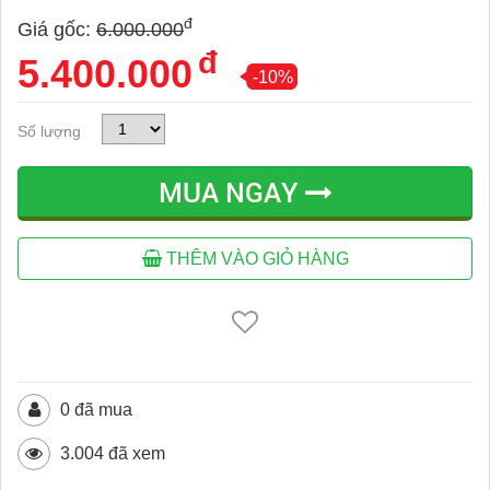
đ
Giá gốc:
6.000.000
đ
5.400.000
-10%
Số lượng
MUA NGAY
THÊM VÀO GIỎ HÀNG
0 đã mua
3.004 đã xem