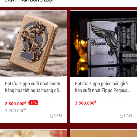
Bật lửa zippo xuất nhật chính
Bật lửa zippo phiên bản giới
hãng họa tiết ngựa hoang dã
hạn xuất nhật Zippo Pegasas
Specials
cánh được mạ bạc
đ
-12%
đ
3.500.000
2.800.000
đ
3.200.000
8.678
6.046