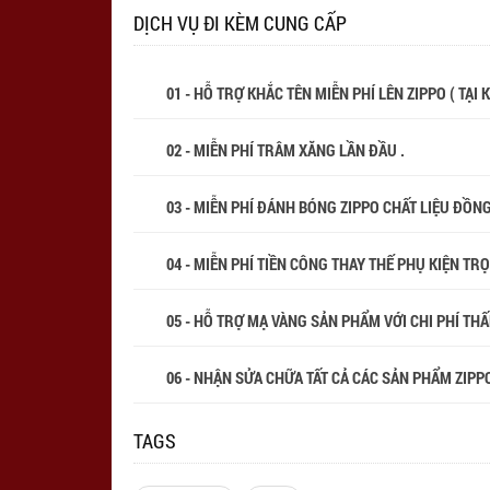
DỊCH VỤ ĐI KÈM CUNG CẤP
01 - HỖ TRỢ KHẮC TÊN MIỄN PHÍ LÊN ZIPPO ( TẠI
02 - MIỄN PHÍ TRÂM XĂNG LẦN ĐẦU .
03 - MIỄN PHÍ ĐÁNH BÓNG ZIPPO CHẤT LIỆU ĐỒN
04 - MIỄN PHÍ TIỀN CÔNG THAY THẾ PHỤ KIỆN TR
05 - HỖ TRỢ MẠ VÀNG SẢN PHẨM VỚI CHI PHÍ THẤP
06 - NHẬN SỬA CHỮA TẤT CẢ CÁC SẢN PHẨM ZIPPO
TAGS