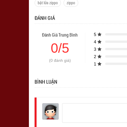
bật lửa zippo
zippo
ĐÁNH GIÁ
Đánh Giá Trung Bình
5
4
0/5
3
2
(0 đánh giá)
1
BÌNH LUẬN
Đăng