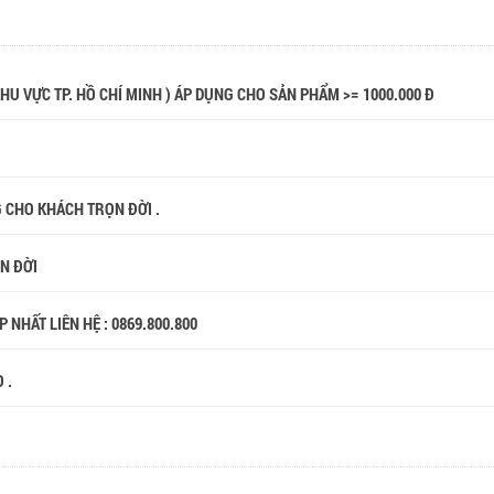
 KHU VỰC TP. HỒ CHÍ MINH ) ÁP DỤNG CHO SẢN PHẨM >= 1000.000 Đ
G CHO KHÁCH TRỌN ĐỜI .
ỌN ĐỜI
 NHẤT LIÊN HỆ : 0869.800.800
 .