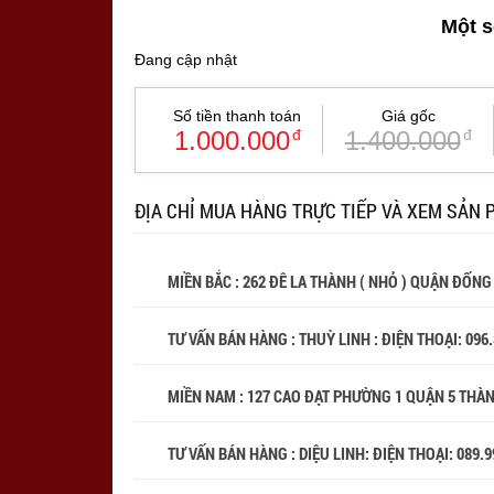
Một s
Đang cập nhật
Số tiền thanh toán
Giá gốc
1.000.000
đ
1.400.000
đ
ĐỊA CHỈ MUA HÀNG TRỰC TIẾP VÀ XEM SẢN 
MIỀN BẮC : 262 ĐÊ LA THÀNH ( NHỎ ) QUẬN ĐỐNG
TƯ VẤN BÁN HÀNG : THUỲ LINH : ĐIỆN THOẠI:
096
MIỀN NAM : 127 CAO ĐẠT PHƯỜNG 1 QUẬN 5 THÀ
TƯ VẤN BÁN HÀNG : DIỆU LINH: ĐIỆN THOẠI:
089.9