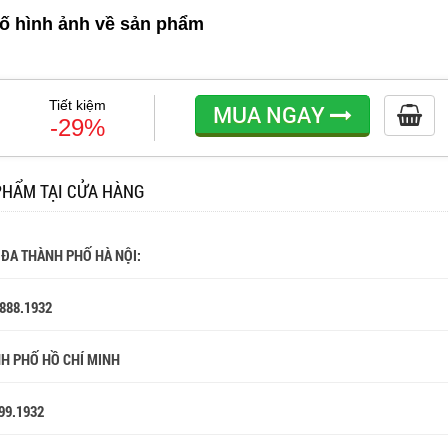
ố hình ảnh về sản phẩm
Tiết kiệm
MUA NGAY
-29%
PHẨM TẠI CỬA HÀNG
 ĐA THÀNH PHỐ HÀ NỘI:
.888.1932
NH PHỐ HỒ CHÍ MINH
99.1932