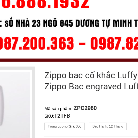
Zippo bac cổ khắc Luffy
Zippo Bac engraved Luf
ZPC2980
Mã sản phẩm:
121FB
SKU:
Trọng Lượng(gr):
300
Bảo Hành:
12 Tháng