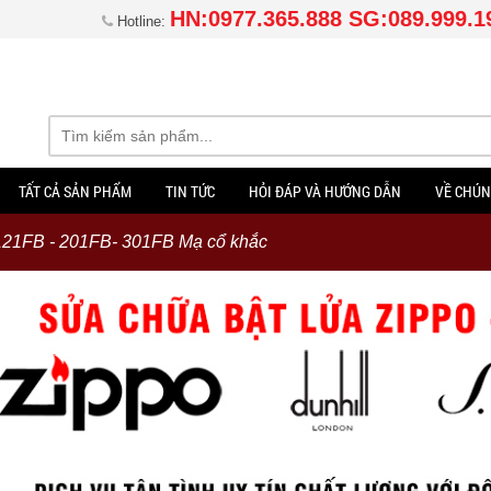
HN:0977.365.888 SG:089.999.1
Hotline:
TẤT CẢ SẢN PHẨM
TIN TỨC
HỎI ĐÁP VÀ HƯỚNG DẪN
VỀ CHÚN
21FB - 201FB- 301FB Mạ cổ khắc