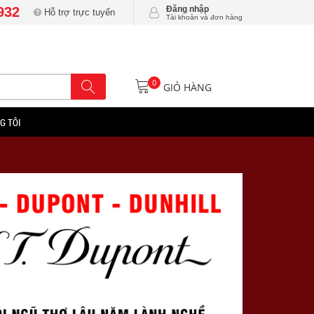
932
Đăng nhập
Hỗ trợ trực tuyến
Tài khoản và đơn hàng
0
GIỎ HÀNG
G TÔI