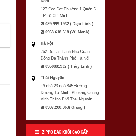
Nam
127 Cao Đạt Phường 1 Quận 5
TP.Hồ Chí Minh
089.999.1932 ( Diệu Linh )
0963.618.618 (Vũ Mạnh)
Hà Nội
262 Đê La Thành Nhỏ Quận
Đống Đa Thành Phố Hà Nội
0968881932 ( Thùy Linh )
Thái Nguyên
số nhà 23 ngõ 845 Đường
Dương Tự Minh, Phường Quang
Vinh Thành Phố Thái Nguyên
0987.200.363( Giang )
ZIPPO BẠC KHỐI CAO CẤP