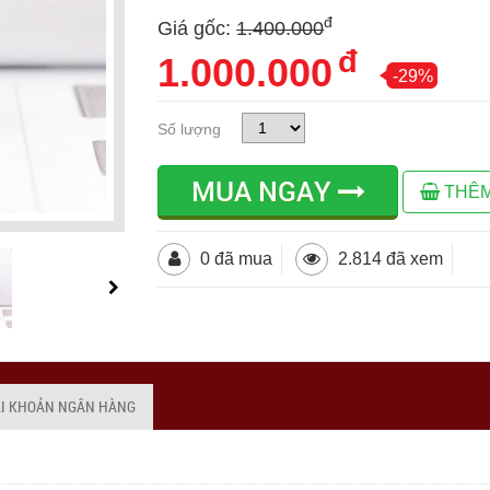
đ
Giá gốc:
1.400.000
đ
1.000.000
-29%
Số lượng
MUA NGAY
THÊM
0 đã mua
2.814 đã xem
ÀI KHOẢN NGÂN HÀNG