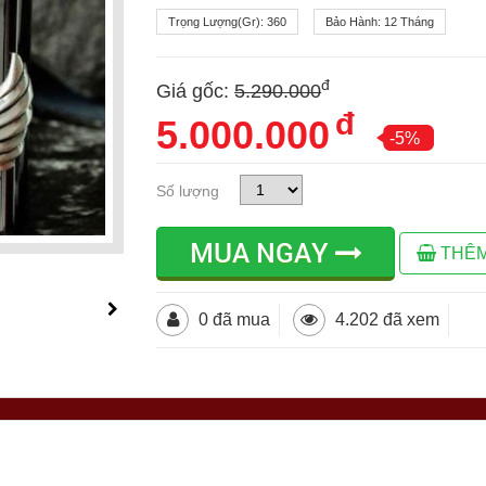
Trọng Lượng(gr):
360
Bảo Hành:
12 Tháng
đ
Giá gốc:
5.290.000
đ
5.000.000
-5%
Số lượng
MUA NGAY
THÊM
0 đã mua
4.202 đã xem