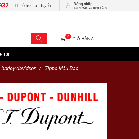
932
Đăng nhập
Hỗ trợ trực tuyến
Tài khoản và đơn hàng
0
GIỎ HÀNG
G TÔI
 harley davidson
Zippo Màu Bạc