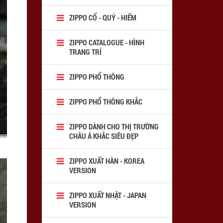
ZIPPO CỔ - QUÝ - HIẾM
ZIPPO CATALOGUE - HÌNH
TRANG TRÍ
ZIPPO PHỔ THÔNG
ZIPPO PHỔ THÔNG KHẮC
ZIPPO DÀNH CHO THỊ TRƯỜNG
CHÂU Á KHẮC SIÊU ĐẸP
ZIPPO XUẤT HÀN - KOREA
VERSION
ZIPPO XUẤT NHẬT - JAPAN
VERSION