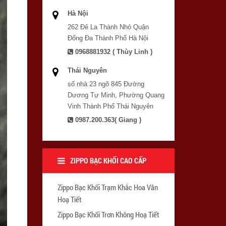
Hà Nội
262 Đê La Thành Nhỏ Quận
Đống Đa Thành Phố Hà Nội
0968881932 ( Thùy Linh )
Thái Nguyên
số nhà 23 ngõ 845 Đường
Dương Tự Minh, Phường Quang
Vinh Thành Phố Thái Nguyên
0987.200.363( Giang )
ZIPPO BẠC KHỐI CAO CẤP
Zippo Bạc Khối Trạm Khắc Hoa Văn
Hoạ Tiết
Zippo Bạc Khối Trơn Không Hoạ Tiết