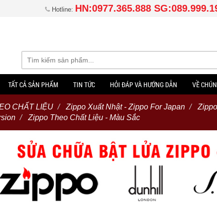
HN:0977.365.888 SG:089.999.1
Hotline:
TẤT CẢ SẢN PHẨM
TIN TỨC
HỎI ĐÁP VÀ HƯỚNG DẪN
VỀ CHÚN
EO CHẤT LIỆU
Zippo Xuất Nhật - Zippo For Japan
Zippo
rsion
Zippo Theo Chất Liệu - Màu Sắc