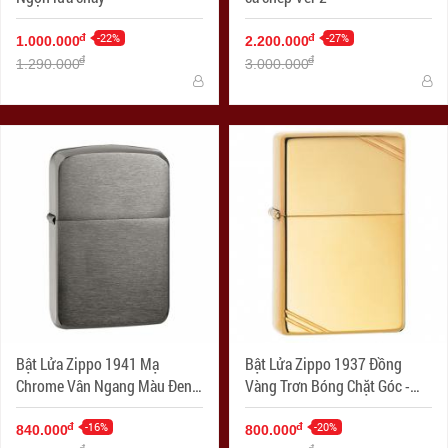
-22%
-27%
đ
đ
1.000.000
2.200.000
đ
đ
1.290.000
3.000.000
Bật Lửa Zippo 1941 Mạ
Bật Lửa Zippo 1937 Đồng
Chrome Vân Ngang Màu Đen -
Vàng Trơn Bóng Chặt Góc -
SKU 24096 – Zippo Replica
SKU 270 – Zippo Vintage
1941 Black Ice
-16%
High Polish Brass
-20%
đ
đ
840.000
800.000