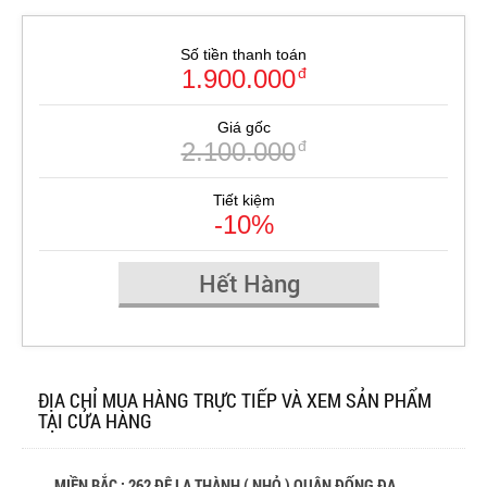
Số tiền thanh toán
1.900.000
đ
Giá gốc
2.100.000
đ
Tiết kiệm
-10%
Hết Hàng
ĐỊA CHỈ MUA HÀNG TRỰC TIẾP VÀ XEM SẢN PHẨM
TẠI CỬA HÀNG
MIỀN BẮC : 262 ĐÊ LA THÀNH ( NHỎ ) QUẬN ĐỐNG ĐA