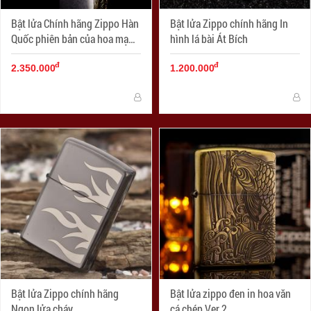
Bật lửa Chính hãng Zippo Hàn
Bật lửa Zippo chính hãng In
Quốc phiên bản của hoa mạ
hình lá bài Át Bích
vàng cát đen chết Skull
đ
đ
2.350.000
1.200.000
Bật lửa Zippo chính hãng
Bật lửa zippo đen in hoa văn
Ngọn lửa cháy
cá chép Ver 2