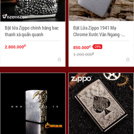
Bật lửa Zippo chính hãng bac
Bật Lửa Zippo 1941 Mạ
thanh xà quấn quanh
Chrome Xước Vân Ngang -
SKU 1941 – Zippo Replica
đ
1941 Brushed Chrome
-29%
đ
2.800.000
850.000
đ
1.200.000