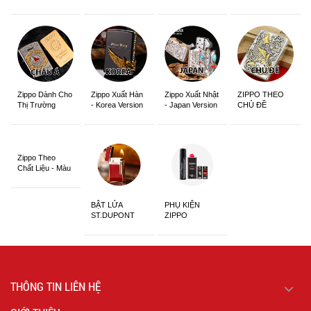
Zippo Dành Cho
Zippo Xuất Hàn
Zippo Xuất Nhật
ZIPPO THEO
Thị Trường
- Korea Version
- Japan Version
CHỦ ĐỀ
Châu Á Khắc
Siêu Đẹp
Zippo Theo
Chất Liệu - Màu
Sắc
BẬT LỬA
PHỤ KIỆN
ST.DUPONT
ZIPPO
CHÍNH HÃNG
THÔNG TIN LIÊN HỆ