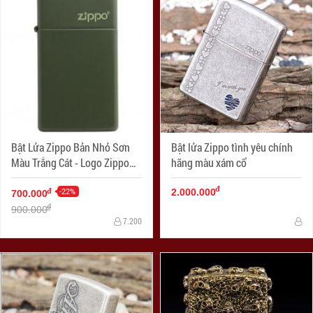
Bật Lửa Zippo Bản Nhỏ Sơn
Bật lửa Zippo tình yêu chính
Màu Trắng Cát - Logo Zippo
hãng màu xám cổ
SKU 1627ZL- Zippo Slim®
đ
Green Matte Zippo Logo
-22%
đ
2.000.000
700.000
đ
900.000
7.200