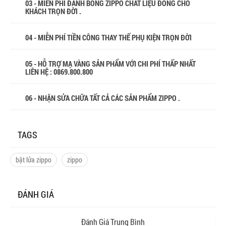
03 - MIỄN PHÍ ĐÁNH BÓNG ZIPPO CHẤT LIỆU ĐỒNG CHO
KHÁCH TRỌN ĐỜI .
04 - MIỄN PHÍ TIỀN CÔNG THAY THẾ PHỤ KIỆN TRỌN ĐỜI
05 - HỖ TRỢ MẠ VÀNG SẢN PHẨM VỚI CHI PHÍ THẤP NHẤT
LIÊN HỆ : 0869.800.800
06 - NHẬN SỬA CHỮA TẤT CẢ CÁC SẢN PHẨM ZIPPO .
TAGS
bật lửa zippo
zippo
ĐÁNH GIÁ
Đánh Giá Trung Bình