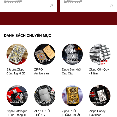
đ
đ
1.000.000
1.000.000
DANH SÁCH CHUYÊN MỤC
ZIPPO
Zippo Bạc Khối
Zippo Cổ - Quý
Bật Lửa Zippo
Anniversary
Cao Cấp
- Hiếm
Công Nghệ 3D
Edition
Sắc Nét
Zippo Catalogue
ZIPPO PHỔ
Zippo PHỔ
Zippo Harley
- Hình Trang Trí
THÔNG
THÔNG KHẮC
Davidson