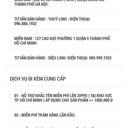
THÀNH PHỐ HÀ NỘI:
TƯ VẤN BÁN HÀNG : THUỲ LINH : ĐIỆN THOẠI:
096.888.1932
MIỀN NAM : 127 CAO ĐẠT PHƯỜNG 1 QUẬN 5 THÀNH PHỐ
HỒ CHÍ MINH
TƯ VẤN BÁN HÀNG : DIỆU LINH: ĐIỆN THOẠI:
089.999.1932
DỊCH VỤ ĐI KÈM CUNG CẤP
01 - HỖ TRỢ KHẮC TÊN MIỄN PHÍ LÊN ZIPPO ( TẠI KHU VỰC
TP. HỒ CHÍ MINH ) ÁP DỤNG CHO SẢN PHẨM >= 1000.000 Đ
02 - MIỄN PHÍ TRÂM XĂNG LẦN ĐẦU .