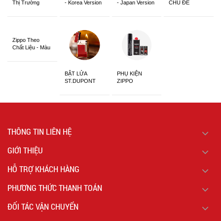
Thị Trường
- Korea Version
- Japan Version
CHỦ ĐỀ
Châu Á Khắc
Siêu Đẹp
Zippo Theo
Chất Liệu - Màu
Sắc
BẬT LỬA
PHỤ KIỆN
ST.DUPONT
ZIPPO
CHÍNH HÃNG
THÔNG TIN LIÊN HỆ
GIỚI THIỆU
HỖ TRỢ KHÁCH HÀNG
PHƯƠNG THỨC THANH TOÁN
ĐỐI TÁC VẬN CHUYỂN