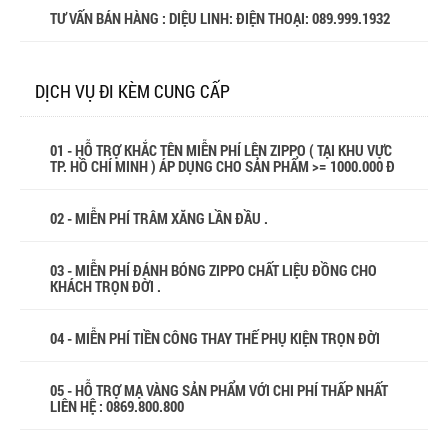
TƯ VẤN BÁN HÀNG : DIỆU LINH: ĐIỆN THOẠI:
089.999.1932
DỊCH VỤ ĐI KÈM CUNG CẤP
01 - HỖ TRỢ KHẮC TÊN MIỄN PHÍ LÊN ZIPPO ( TẠI KHU VỰC
TP. HỒ CHÍ MINH ) ÁP DỤNG CHO SẢN PHẨM >= 1000.000 Đ
02 - MIỄN PHÍ TRÂM XĂNG LẦN ĐẦU .
03 - MIỄN PHÍ ĐÁNH BÓNG ZIPPO CHẤT LIỆU ĐỒNG CHO
KHÁCH TRỌN ĐỜI .
04 - MIỄN PHÍ TIỀN CÔNG THAY THẾ PHỤ KIỆN TRỌN ĐỜI
05 - HỖ TRỢ MẠ VÀNG SẢN PHẨM VỚI CHI PHÍ THẤP NHẤT
LIÊN HỆ : 0869.800.800