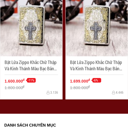
Bật Lửa Zippo Khắc Chữ Thập
Bật Lửa Zippo Khắc Chữ Thập
Và Kinh Thánh Màu Bạc Bản
Và Kinh Thánh Màu Bạc Bản
Ốp Nổi
Ốp Nổi Aromr
-11%
-6%
đ
đ
1.600.000
1.699.000
đ
đ
1.800.000
1.800.000
3.136
4.446
DANH SÁCH CHUYÊN MỤC