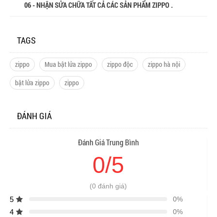
06 - NHẬN SỬA CHỮA TẤT CẢ CÁC SẢN PHẨM ZIPPO .
TAGS
zippo
Mua bật lửa zippo
zippo độc
zippo hà nội
bật lửa zippo
zippo
ĐÁNH GIÁ
Đánh Giá Trung Bình
0/5
(0 đánh giá)
5
0%
4
0%