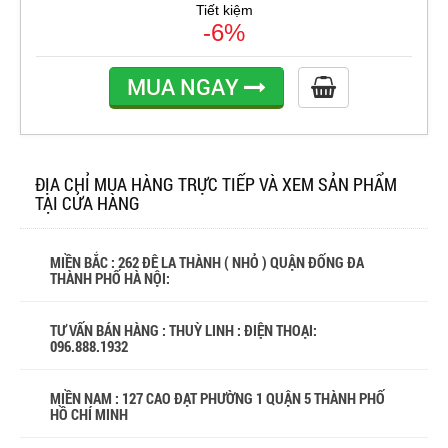
Tiết kiệm
-6%
MUA NGAY
ĐỊA CHỈ MUA HÀNG TRỰC TIẾP VÀ XEM SẢN PHẨM
TẠI CỬA HÀNG
MIỀN BẮC : 262 ĐÊ LA THÀNH ( NHỎ ) QUẬN ĐỐNG ĐA
THÀNH PHỐ HÀ NỘI:
TƯ VẤN BÁN HÀNG : THUỲ LINH : ĐIỆN THOẠI:
096.888.1932
MIỀN NAM : 127 CAO ĐẠT PHƯỜNG 1 QUẬN 5 THÀNH PHỐ
HỒ CHÍ MINH