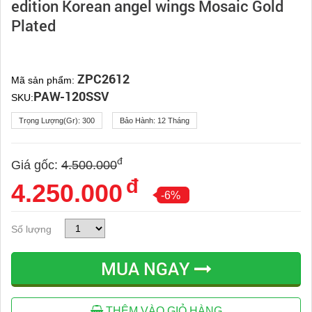
edition Korean angel wings Mosaic Gold
Plated
ZPC2612
Mã sản phẩm:
PAW-120SSV
SKU:
Trọng Lượng(gr):
300
Bảo Hành:
12 Tháng
đ
Giá gốc:
4.500.000
đ
4.250.000
-6%
Số lượng
MUA NGAY
THÊM VÀO GIỎ HÀNG