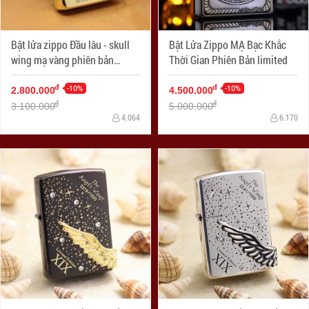
Bật lửa zippo Đầu lâu - skull
Bật Lửa Zippo MẠ Bạc Khắc
wing mạ vàng phiên bản
Thời Gian Phiên Bản limited
Limited
-10%
-10%
đ
đ
2.800.000
4.500.000
đ
đ
3.100.000
5.000.000
4.064
6.170