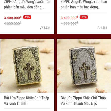
ZIPPO Angel's Wing's xuất hàn
ZIPPO Angel's Wing's xuất hàn
phiên bản màu đen dòng
phiên bản màu bạc dòng
Limited Edition XIX
Limited Edition XIX
-13%
-13%
đ
đ
3.499.000
3.499.000
đ
đ
4.000.000
4.000.000
3.724
4.293
Bật Lửa Zippo Khắc Chữ Thập
Bật Lửa Zippo Khắc Chữ Thập
Và Kinh Thánh
Và Kinh Thánh Màu Bạc