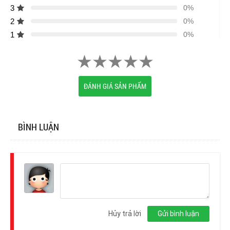
3
0%
2
0%
1
0%
ĐÁNH GIÁ SẢN PHẨM
BÌNH LUẬN
Đăng
nhập
Hủy trả lời
Gửi bình luận