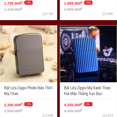
-14%
-16%
đ
đ
1.799.000
1.599.000
đ
đ
2.100.000
1.899.000
5.704
3.493
Bật Lửa Zippo Phiên Bản 1941
Bật Lửa Zippo Mạ Xanh Titan
Mạ Titan
Hai Mặc Thẳng Sọc Dọc
-12%
-6%
đ
đ
2.200.000
4.250.000
đ
đ
2.500.000
4.500.000
3.645
3.214