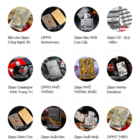
ZIPPO
Zippo Bạc Khối
Zippo Cổ - Quý
Bật Lửa Zippo
Anniversary
Cao Cấp
- Hiếm
Công Nghệ 3D
Edition
Sắc Nét
Zippo Catalogue
ZIPPO PHỔ
Zippo PHỔ
Zippo Harley
- Hình Trang Trí
THÔNG
THÔNG KHẮC
Davidson
Zippo Dành Cho
Zippo Xuất Hàn
Zippo Xuất Nhật
ZIPPO THEO