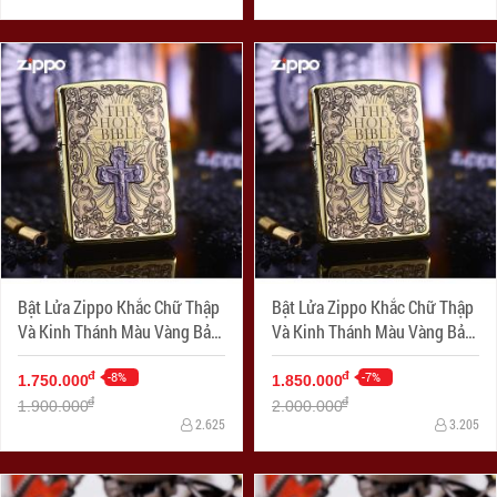
Bật Lửa Zippo Khắc Chữ Thập
Bật Lửa Zippo Khắc Chữ Thập
Và Kinh Thánh Màu Vàng Bản
Và Kinh Thánh Màu Vàng Bản
Ốp Nổi
Ốp Nổi Bản Amor
-8%
-7%
đ
đ
1.750.000
1.850.000
đ
đ
1.900.000
2.000.000
2.625
3.205