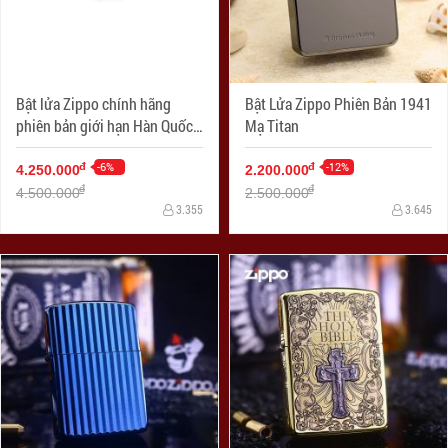
Bật lửa Zippo chính hãng
Bật Lửa Zippo Phiên Bản 1941
phiên bản giới hạn Hàn Quốc
Mạ Titan
cánh thiên thần Khảm Trai
Màu Bạc
-6%
-12%
đ
đ
4.250.000
2.200.000
đ
đ
4.500.000
2.500.000
3.355
3.645