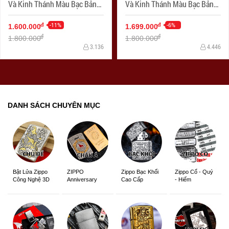
Và Kinh Thánh Màu Bạc Bản
Và Kinh Thánh Màu Bạc Bản
Ốp Nổi
Ốp Nổi Aromr
-11%
-6%
đ
đ
1.600.000
1.699.000
đ
đ
1.800.000
1.800.000
3.136
4.446
DANH SÁCH CHUYÊN MỤC
ZIPPO
Zippo Bạc Khối
Zippo Cổ - Quý
Bật Lửa Zippo
Anniversary
Cao Cấp
- Hiếm
Công Nghệ 3D
Edition
Sắc Nét