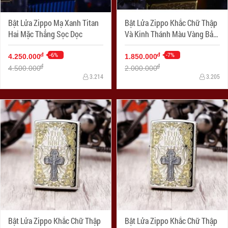
Bật Lửa Zippo Mạ Xanh Titan
Bật Lửa Zippo Khắc Chữ Thập
Hai Mặc Thẳng Sọc Dọc
Và Kinh Thánh Màu Vàng Bản
Ốp Nổi Bản Amor
-6%
-7%
đ
đ
4.250.000
1.850.000
đ
đ
4.500.000
2.000.000
3.214
3.205
Bật Lửa Zippo Khắc Chữ Thập
Bật Lửa Zippo Khắc Chữ Thập