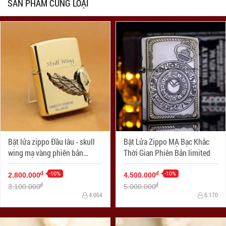
SẢN PHẨM CÙNG LOẠI
Bật lửa zippo Đầu lâu - skull
Bật Lửa Zippo MẠ Bạc Khắc
wing mạ vàng phiên bản
Thời Gian Phiên Bản limited
Limited
-10%
-10%
đ
đ
2.800.000
4.500.000
đ
đ
3.100.000
5.000.000
4.064
6.170