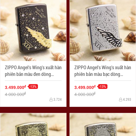
ZIPPO Angel's Wing's xuất hàn
ZIPPO Angel's Wing's xuất hàn
phiên bản màu đen dòng
phiên bản màu bạc dòng
Limited Edition XIX
Limited Edition XIX
-13%
-13%
đ
đ
3.499.000
3.499.000
đ
đ
4.000.000
4.000.000
3.724
4.293