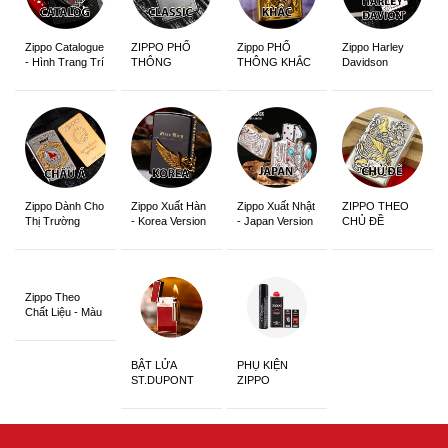
Zippo Catalogue
ZIPPO PHỔ
Zippo PHỔ
Zippo Harley
- Hình Trang Trí
THÔNG
THÔNG KHẮC
Davidson
Zippo Dành Cho
Zippo Xuất Hàn
Zippo Xuất Nhật
ZIPPO THEO
Thị Trường
- Korea Version
- Japan Version
CHỦ ĐỀ
Châu Á Khắc
Siêu Đẹp
Zippo Theo
Chất Liệu - Màu
Sắc
BẬT LỬA
PHỤ KIỆN
ST.DUPONT
ZIPPO
CHÍNH HÃNG