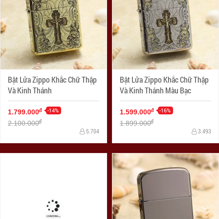
Bật Lửa Zippo Khắc Chữ Thập
Bật Lửa Zippo Khắc Chữ Thập
Và Kinh Thánh
Và Kinh Thánh Màu Bạc
-14%
-16%
đ
đ
1.799.000
1.599.000
đ
đ
2.100.000
1.899.000
5.704
3.493