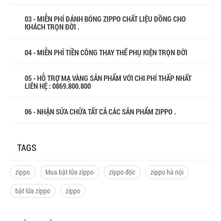
03 - MIỄN PHÍ ĐÁNH BÓNG ZIPPO CHẤT LIỆU ĐỒNG CHO
KHÁCH TRỌN ĐỜI .
04 - MIỄN PHÍ TIỀN CÔNG THAY THẾ PHỤ KIỆN TRỌN ĐỜI
05 - HỖ TRỢ MẠ VÀNG SẢN PHẨM VỚI CHI PHÍ THẤP NHẤT
LIÊN HỆ : 0869.800.800
06 - NHẬN SỬA CHỮA TẤT CẢ CÁC SẢN PHẨM ZIPPO .
TAGS
zippo
Mua bật lửa zippo
zippo độc
zippo hà nội
bật lửa zippo
zippo