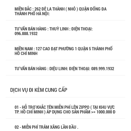
MIỀN BẮC : 262 ĐÊ LA THÀNH ( NHỎ ) QUẬN ĐỐNG ĐA
THÀNH PHỐ HÀ NỘI:
TƯ VẤN BÁN HÀNG : THUỲ LINH : ĐIỆN THOẠI:
096.888.1932
MIỀN NAM : 127 CAO ĐẠT PHƯỜNG 1 QUẬN 5 THÀNH PHỐ
HỒ CHÍ MINH
TƯ VẤN BÁN HÀNG : DIỆU LINH: ĐIỆN THOẠI:
089.999.1932
DỊCH VỤ ĐI KÈM CUNG CẤP
01 - HỖ TRỢ KHẮC TÊN MIỄN PHÍ LÊN ZIPPO ( TẠI KHU VỰC
TP. HỒ CHÍ MINH ) ÁP DỤNG CHO SẢN PHẨM >= 1000.000 Đ
02 - MIỄN PHÍ TRÂM XĂNG LẦN ĐẦU .