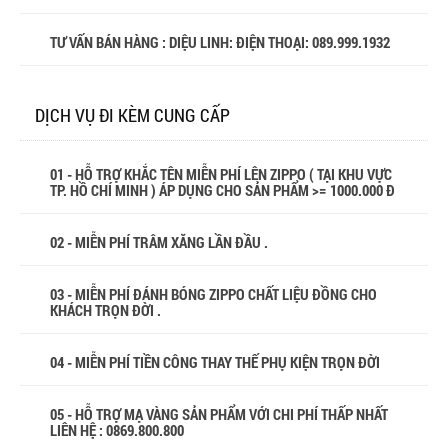
TƯ VẤN BÁN HÀNG : DIỆU LINH: ĐIỆN THOẠI:
089.999.1932
DỊCH VỤ ĐI KÈM CUNG CẤP
01 - HỖ TRỢ KHẮC TÊN MIỄN PHÍ LÊN ZIPPO ( TẠI KHU VỰC
TP. HỒ CHÍ MINH ) ÁP DỤNG CHO SẢN PHẨM >= 1000.000 Đ
02 - MIỄN PHÍ TRÂM XĂNG LẦN ĐẦU .
03 - MIỄN PHÍ ĐÁNH BÓNG ZIPPO CHẤT LIỆU ĐỒNG CHO
KHÁCH TRỌN ĐỜI .
04 - MIỄN PHÍ TIỀN CÔNG THAY THẾ PHỤ KIỆN TRỌN ĐỜI
05 - HỖ TRỢ MẠ VÀNG SẢN PHẨM VỚI CHI PHÍ THẤP NHẤT
LIÊN HỆ : 0869.800.800