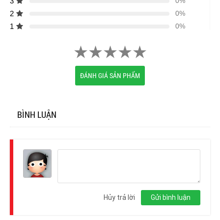
3
0%
2
0%
1
0%
ĐÁNH GIÁ SẢN PHẨM
BÌNH LUẬN
Đăng
nhập
Hủy trả lời
Gửi bình luận