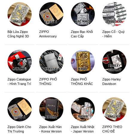
ZIPPO
Zippo Bạc Khối
Zippo Cổ - Quý
Bật Lửa Zippo
Anniversary
Cao Cấp
- Hiếm
Công Nghệ 3D
Edition
Sắc Nét
Zippo Catalogue
ZIPPO PHỔ
Zippo PHỔ
Zippo Harley
- Hình Trang Trí
THÔNG
THÔNG KHẮC
Davidson
Zippo Dành Cho
Zippo Xuất Hàn
Zippo Xuất Nhật
ZIPPO THEO
Thị Trường
- Korea Version
- Japan Version
CHỦ ĐỀ