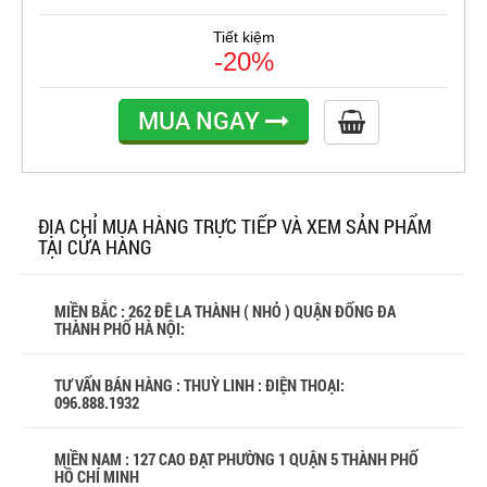
Tiết kiệm
-20%
MUA NGAY
ĐỊA CHỈ MUA HÀNG TRỰC TIẾP VÀ XEM SẢN PHẨM
TẠI CỬA HÀNG
MIỀN BẮC : 262 ĐÊ LA THÀNH ( NHỎ ) QUẬN ĐỐNG ĐA
THÀNH PHỐ HÀ NỘI:
TƯ VẤN BÁN HÀNG : THUỲ LINH : ĐIỆN THOẠI:
096.888.1932
MIỀN NAM : 127 CAO ĐẠT PHƯỜNG 1 QUẬN 5 THÀNH PHỐ
HỒ CHÍ MINH