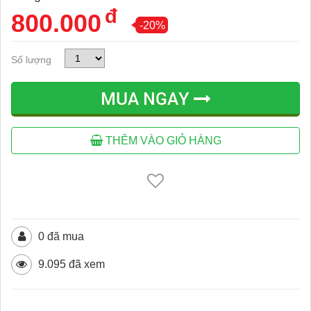
đ
800.000
-20%
Số lượng
MUA NGAY
THÊM VÀO GIỎ HÀNG
0 đã mua
9.095 đã xem