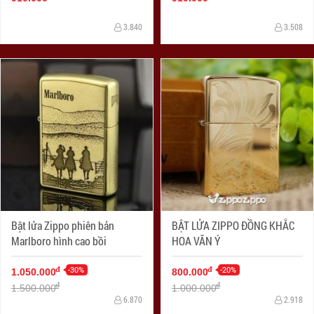
3.840
3.508
Bật lửa Zippo phiên bản
BẬT LỬA ZIPPO ĐỒNG KHẮC
Marlboro hình cao bồi
HOA VĂN Ý
-30%
-20%
đ
đ
1.050.000
800.000
đ
đ
1.500.000
1.000.000
6.870
2.918