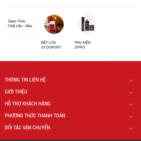
Châu Á Khắc
Siêu Đẹp
Zippo Theo
Chất Liệu - Màu
Sắc
BẬT LỬA
PHỤ KIỆN
ST.DUPONT
ZIPPO
CHÍNH HÃNG
THÔNG TIN LIÊN HỆ
GIỚI THIỆU
HỖ TRỢ KHÁCH HÀNG
PHƯƠNG THỨC THANH TOÁN
ĐỐI TÁC VẬN CHUYỂN