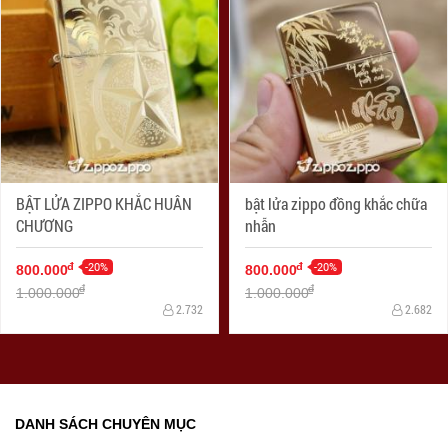
BẬT LỬA ZIPPO KHẮC HUÂN
bật lửa zippo đồng khắc chữa
CHƯƠNG
nhẫn
-20%
-20%
đ
đ
800.000
800.000
đ
đ
1.000.000
1.000.000
2.732
2.682
DANH SÁCH CHUYÊN MỤC