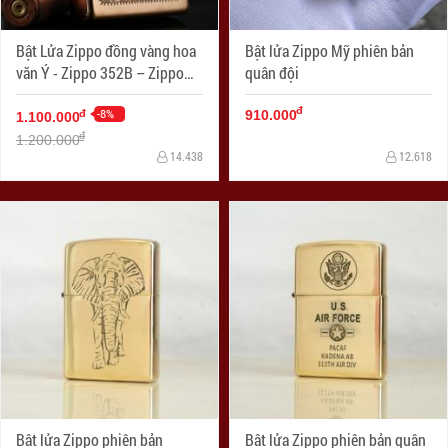
Bật Lửa Zippo đồng vàng hoa
Bật lửa Zippo Mỹ phiên bản
văn Ý - Zippo 352B – Zippo
quân đội
Venetian Brass
đ
-8%
đ
910.000
1.100.000
đ
1.200.000
14.438
12.618
Bật lửa Zippo phiên bản
Bật lửa Zippo phiên bản quân