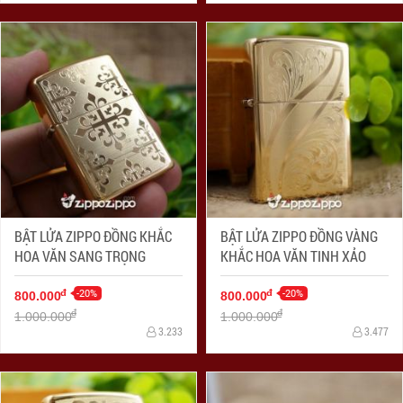
BẬT LỬA ZIPPO ĐỒNG KHẮC
BẬT LỬA ZIPPO ĐỒNG VÀNG
HOA VĂN SANG TRỌNG
KHẮC HOA VĂN TINH XẢO
-20%
-20%
đ
đ
800.000
800.000
đ
đ
1.000.000
1.000.000
3.233
3.477