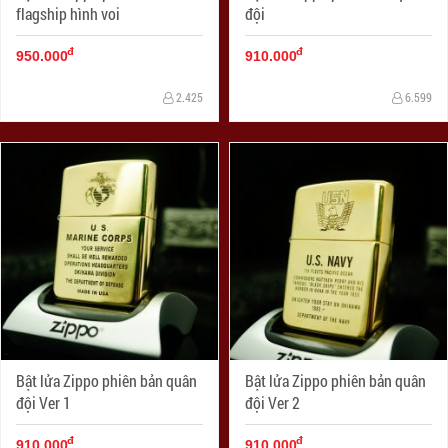
flagship hình voi
đội
đ
đ
950.000
910.000
2.425
6.599
Bật lửa Zippo phiên bản quân
Bật lửa Zippo phiên bản quân
đội Ver 1
đội Ver 2
đ
đ
910.000
910.000