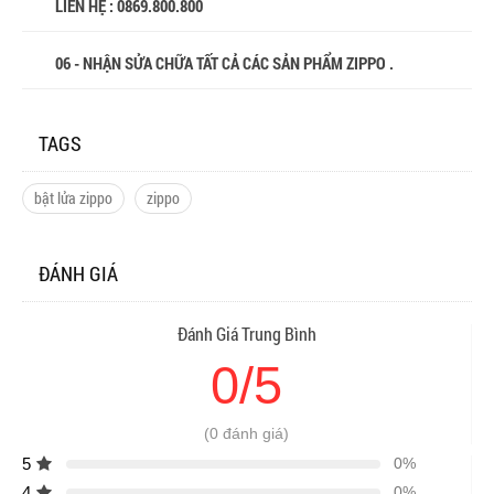
LIÊN HỆ : 0869.800.800
06 - NHẬN SỬA CHỮA TẤT CẢ CÁC SẢN PHẨM ZIPPO .
TAGS
bật lửa zippo
zippo
ĐÁNH GIÁ
Đánh Giá Trung Bình
0/5
(0 đánh giá)
5
0%
4
0%