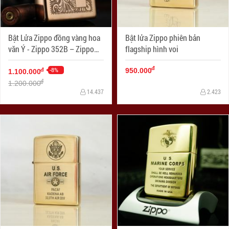
Bật Lửa Zippo đồng vàng hoa
Bật lửa Zippo phiên bản
văn Ý - Zippo 352B – Zippo
flagship hình voi
Venetian Brass
đ
-8%
đ
950.000
1.100.000
đ
1.200.000
14.437
2.423