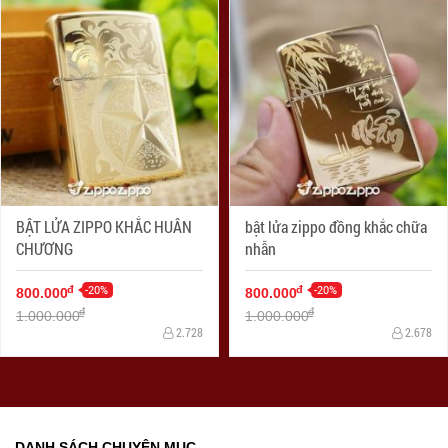
BẬT LỬA ZIPPO KHẮC HUÂN
bật lửa zippo đồng khắc chữa
CHƯƠNG
nhẫn
-20%
-20%
đ
đ
800.000
800.000
đ
đ
1.000.000
1.000.000
2.728
2.678
DANH SÁCH CHUYÊN MỤC