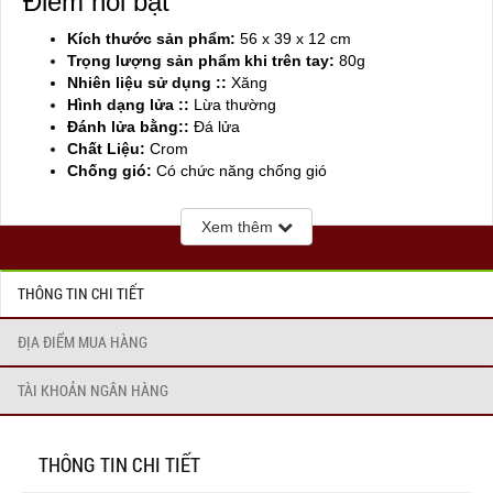
Điểm nổi bật
Kích thước sản phẩm:
56 x 39 x 12 cm
Trọng lượng sản phẩm khi trên tay:
80g
Nhiên liệu sử dụng ::
Xăng
Hình dạng lửa ::
Lừa thường
Đánh lửa bằng::
Đá lửa
Chất Liệu:
Crom
Chống gió:
Có chức năng chống gió
Sản xuất tại:
Mỹ ( USA)
Xem thêm
THÔNG TIN CHI TIẾT
ĐỊA ĐIỂM MUA HÀNG
TÀI KHOẢN NGÂN HÀNG
THÔNG TIN CHI TIẾT