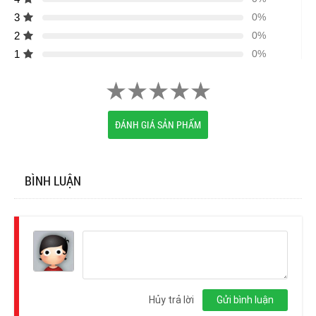
3
0%
2
0%
1
0%
ĐÁNH GIÁ SẢN PHẨM
BÌNH LUẬN
Đăng
nhập
Hủy trả lời
Gửi bình luận