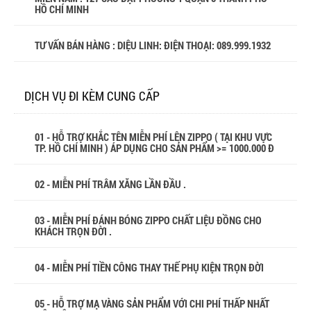
HỒ CHÍ MINH
TƯ VẤN BÁN HÀNG : DIỆU LINH: ĐIỆN THOẠI:
089.999.1932
DỊCH VỤ ĐI KÈM CUNG CẤP
01 - HỖ TRỢ KHẮC TÊN MIỄN PHÍ LÊN ZIPPO ( TẠI KHU VỰC
TP. HỒ CHÍ MINH ) ÁP DỤNG CHO SẢN PHẨM >= 1000.000 Đ
02 - MIỄN PHÍ TRÂM XĂNG LẦN ĐẦU .
03 - MIỄN PHÍ ĐÁNH BÓNG ZIPPO CHẤT LIỆU ĐỒNG CHO
KHÁCH TRỌN ĐỜI .
04 - MIỄN PHÍ TIỀN CÔNG THAY THẾ PHỤ KIỆN TRỌN ĐỜI
05 - HỖ TRỢ MẠ VÀNG SẢN PHẨM VỚI CHI PHÍ THẤP NHẤT