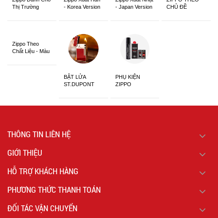
Thị Trường
- Korea Version
- Japan Version
CHỦ ĐỀ
Châu Á Khắc
Siêu Đẹp
Zippo Theo
Chất Liệu - Màu
Sắc
BẬT LỬA
PHỤ KIỆN
ST.DUPONT
ZIPPO
CHÍNH HÃNG
THÔNG TIN LIÊN HỆ
GIỚI THIỆU
HỖ TRỢ KHÁCH HÀNG
PHƯƠNG THỨC THANH TOÁN
ĐỐI TÁC VẬN CHUYỂN