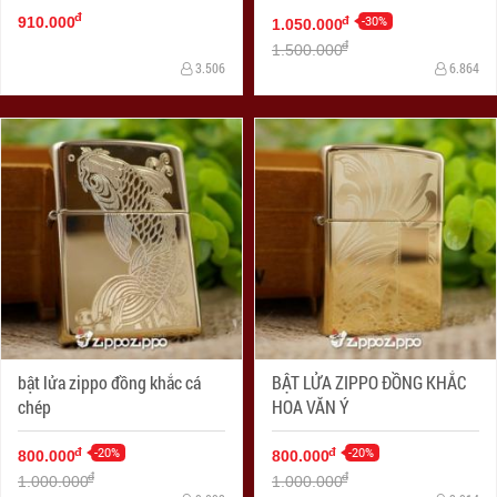
đ
-30%
đ
910.000
1.050.000
đ
1.500.000
3.506
6.864
bật lửa zippo đồng khắc cá
BẬT LỬA ZIPPO ĐỒNG KHẮC
chép
HOA VĂN Ý
-20%
-20%
đ
đ
800.000
800.000
đ
đ
1.000.000
1.000.000