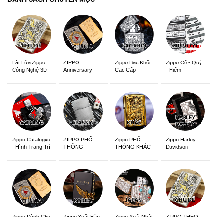
ZIPPO
Zippo Bạc Khối
Zippo Cổ - Quý
Bật Lửa Zippo
Anniversary
Cao Cấp
- Hiếm
Công Nghệ 3D
Edition
Sắc Nét
Zippo Catalogue
ZIPPO PHỔ
Zippo PHỔ
Zippo Harley
- Hình Trang Trí
THÔNG
THÔNG KHẮC
Davidson
Zippo Dành Cho
Zippo Xuất Hàn
Zippo Xuất Nhật
ZIPPO THEO