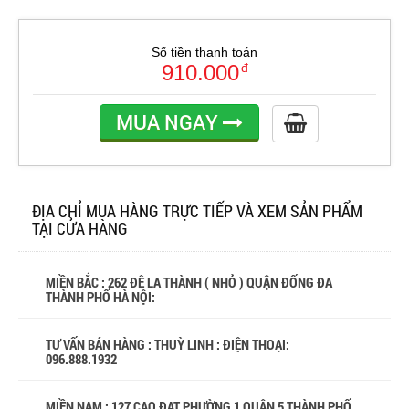
Số tiền thanh toán
910.000
đ
MUA NGAY
ĐỊA CHỈ MUA HÀNG TRỰC TIẾP VÀ XEM SẢN PHẨM
TẠI CỬA HÀNG
MIỀN BẮC : 262 ĐÊ LA THÀNH ( NHỎ ) QUẬN ĐỐNG ĐA
THÀNH PHỐ HÀ NỘI:
TƯ VẤN BÁN HÀNG : THUỲ LINH : ĐIỆN THOẠI:
096.888.1932
MIỀN NAM : 127 CAO ĐẠT PHƯỜNG 1 QUẬN 5 THÀNH PHỐ