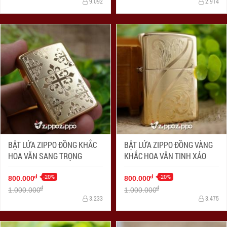
9.092
2.914
BẬT LỬA ZIPPO ĐỒNG KHẮC
BẬT LỬA ZIPPO ĐỒNG VÀNG
HOA VĂN SANG TRỌNG
KHẮC HOA VĂN TINH XẢO
-20%
-20%
đ
đ
800.000
800.000
đ
đ
1.000.000
1.000.000
3.233
3.475